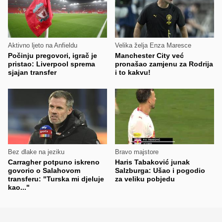
Aktivno ljeto na Anfieldu
Velika želja Enza Maresce
Počinju pregovori, igrač je
Manchester City već
pristao: Liverpool sprema
pronašao zamjenu za Rodrija
sjajan transfer
i to kakvu!
Bez dlake na jeziku
Bravo majstore
Carragher potpuno iskreno
Haris Tabaković junak
govorio o Salahovom
Salzburga: Ušao i pogodio
transferu: "Turska mi djeluje
za veliku pobjedu
kao..."