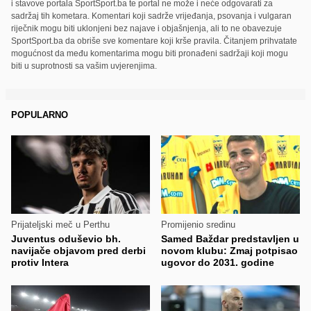
i stavove portala SportSport.ba te portal ne može i neće odgovarati za
sadržaj tih kometara. Komentari koji sadrže vrijeđanja, psovanja i vulgaran
riječnik mogu biti uklonjeni bez najave i objašnjenja, ali to ne obavezuje
SportSport.ba da obriše sve komentare koji krše pravila. Čitanjem prihvatate
mogućnost da među komentarima mogu biti pronađeni sadržaji koji mogu
biti u suprotnosti sa vašim uvjerenjima.
POPULARNO
Prijateljski meč u Perthu
Promijenio sredinu
Juventus oduševio bh.
Samed Baždar predstavljen u
navijače objavom pred derbi
novom klubu: Zmaj potpisao
protiv Intera
ugovor do 2031. godine