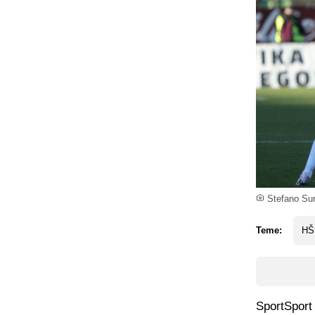
Stefano Sur
Teme:
HŠK
SportSport 