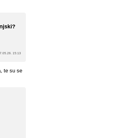
njski?
7.05.26. 15:13
, te su se