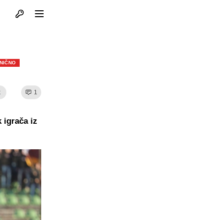
Otvori profil
Otvori meni
NIČNO
k
1
 igrača iz