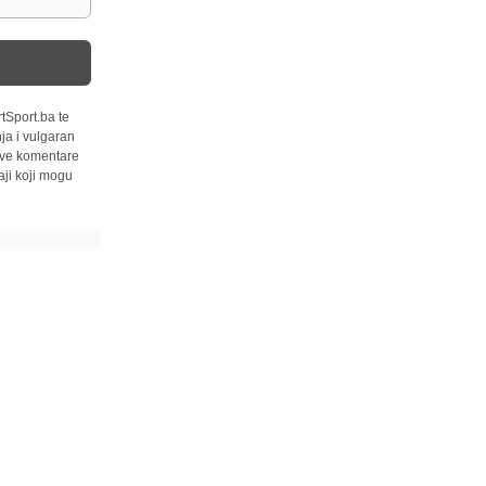
tSport.ba te
ja i vulgaran
 sve komentare
ji koji mogu