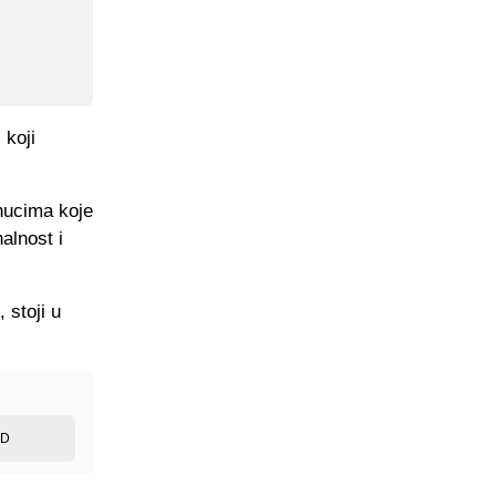
 koji
enucima koje
alnost i
 stoji u
ED