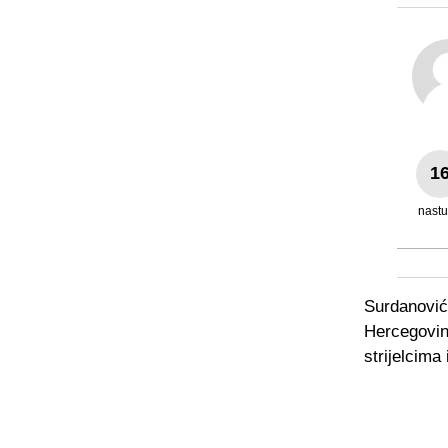
1
nast
Surdanović
Hercegovine
strijelcima 