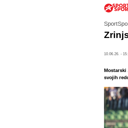
SportSpor
Zrinj
10.06.26. - 15
Mostarski 
svojih red