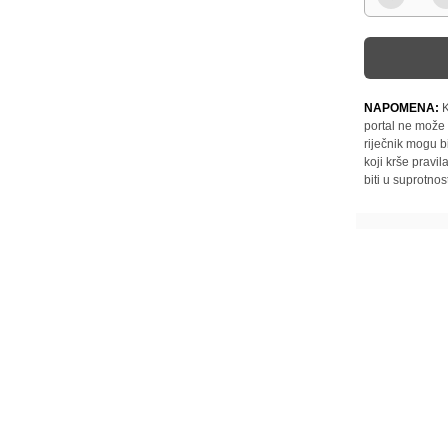
NAPOMENA:
K
portal ne može 
riječnik mogu b
koji krše pravi
biti u suprotnos