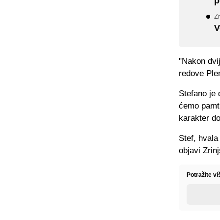
p
Zr
V
"Nakon dvi
redove Ple
Stefano je 
ćemo pamtit
karakter do
Stef, hvala
objavi Zrin
Potražite v