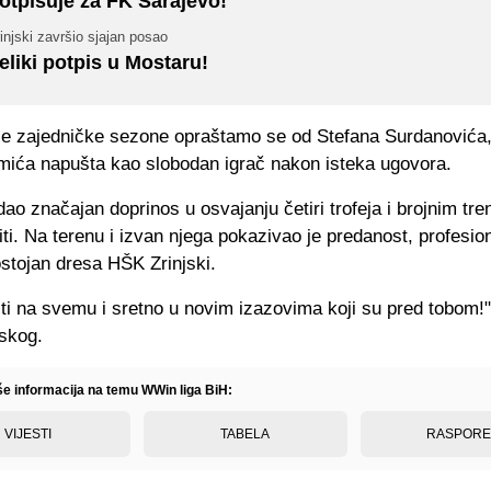
otpisuje za FK Sarajevo!
injski završio sjajan posao
eliki potpis u Mostaru!
je zajedničke sezone opraštamo se od Stefana Surdanovića,
mića napušta kao slobodan igrač nakon isteka ugovora.
dao značajan doprinos u osvajanju četiri trofeja i brojnim tr
i. Na terenu i izvan njega pokazivao je predanost, profesion
stojan dresa HŠK Zrinjski.
 ti na svemu i sretno u novim izazovima koji su pred tobom!",
jskog.
iše informacija na temu WWin liga BiH:
VIJESTI
TABELA
RASPOR