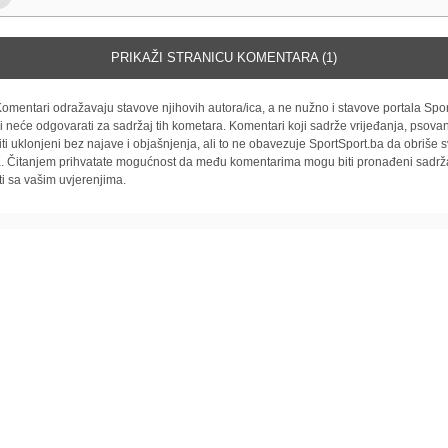
PRIKAŽI STRANICU KOMENTARA (1)
omentari odražavaju stavove njihovih autora/ica, a ne nužno i stavove portala Spor
i neće odgovarati za sadržaj tih kometara. Komentari koji sadrže vrijeđanja, psovan
iti uklonjeni bez najave i objašnjenja, ali to ne obavezuje SportSport.ba da obriše
la. Čitanjem prihvatate mogućnost da među komentarima mogu biti pronađeni sadrža
ti sa vašim uvjerenjima.