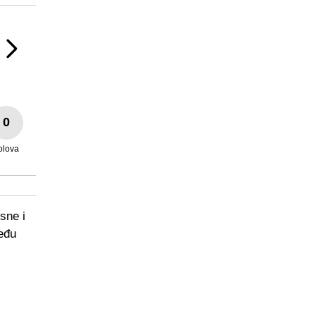
0
olova
sne i
među