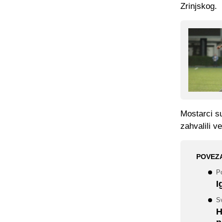
Zrinjskog.
Mostarci su
zahvalili v
POVEZ
P
I
Sv
H