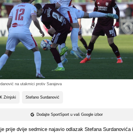
danović na utakmici protiv Sarajeva
 Zrinjski
Stefano Surdanović
Dodajte SportSport u vaš Google izbor
je prije dvije sedmice najavio odlazak Stefana Surdanovića 