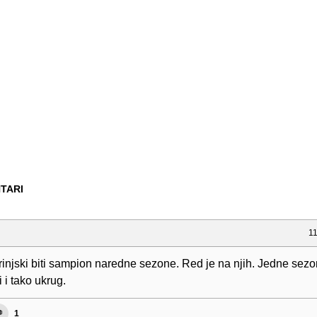
TARI
11
rinjski biti sampion naredne sezone. Red je na njih. Jedne sez
i i tako ukrug.
1