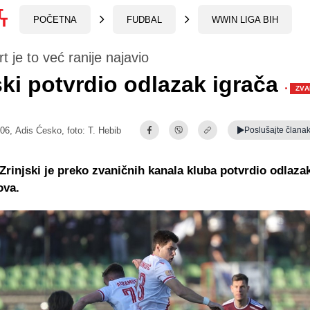
POČETNA
FUDBAL
WWIN LIGA BIH
t je to već ranije najavio
ski potvrdio odlazak igrača
·
ZVA
:06,
Adis Ćesko
, foto: T. Hebib
Poslušajte
člana
Zrinjski je preko zvaničnih kanala kluba potvrdio odlazak
ova.