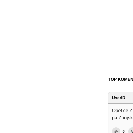
TOP KOMEN
UserID
Opet ce Z
pa Zrinjsk
0