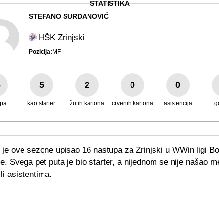
STATISTIKA
STEFANO SURDANOVIĆ
HŠK Zrinjski
Pozicija:
MF
6
5
2
0
0
upa
kao starter
žutih kartona
crvenih kartona
asistencija
g
 je ove sezone upisao 16 nastupa za Zrinjski u WWin ligi Bo
. Svega pet puta je bio starter, a nijednom se nije našao 
ili asistentima.