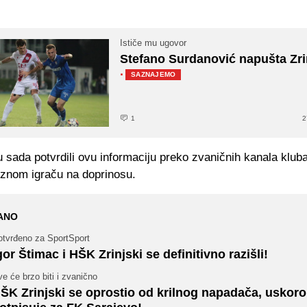
Ističe mu ugovor
Stefano Surdanović napušta Zri
·
SAZNAJEMO
1
2
 sada potvrdili ovu informaciju preko zvaničnih kanala kluba
eznom igraču na doprinosu.
ANO
otvrđeno za SportSport
gor Štimac i HŠK Zrinjski se definitivno razišli!
e će brzo biti i zvanično
ŠK Zrinjski se oprostio od krilnog napadača, uskoro