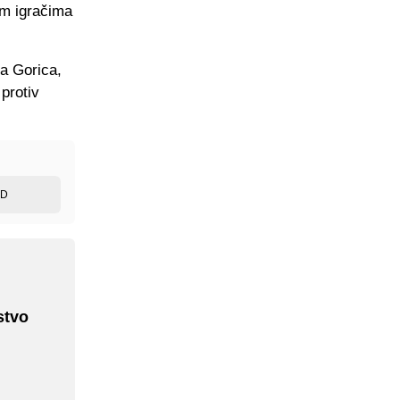
im igračima
ka Gorica,
 protiv
ED
stvo