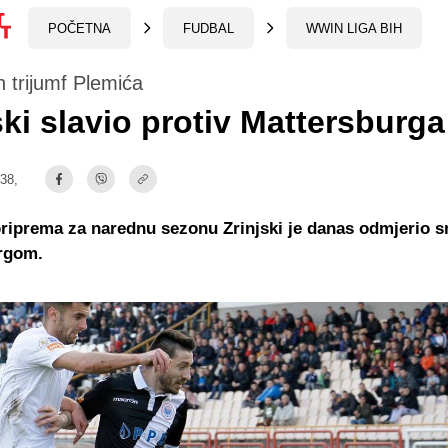
POČETNA
FUDBAL
WWIN LIGA BIH
 trijumf Plemića
ski slavio protiv Mattersburga
:38,
riprema za narednu sezonu Zrinjski je danas odmjerio s
rgom.