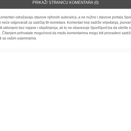
PRIKAŽI STRANICU KOMENTARA (0)
omentari odražavaju stavove njihovih autora/ica, a ne nužno i stavove portala Spor
i neće odgovarati za sadržaj tih kometara. Komentari koji sadrže vrijeđanja, psovan
iti uklonjeni bez najave i objašnjenja, ali to ne obavezuje SportSport.ba da obriše
la. Čitanjem prihvatate mogućnost da među komentarima mogu biti pronađeni sadrža
ti sa vašim uvjerenjima.