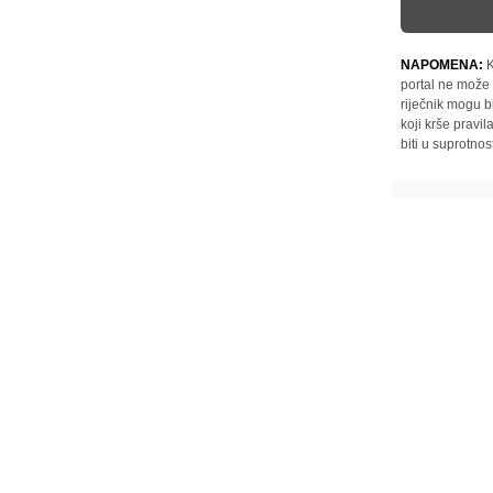
NAPOMENA:
K
portal ne može 
riječnik mogu b
koji krše pravi
biti u suprotnos