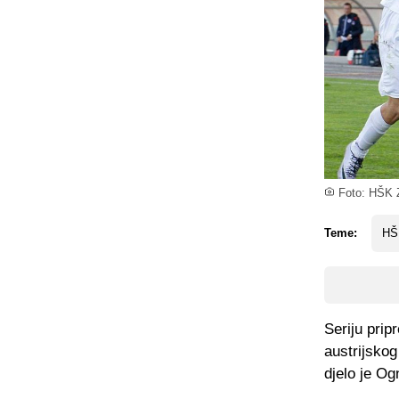
Foto: HŠK Z
Teme:
HŠK
Seriju pri
austrijskog
djelo je Og