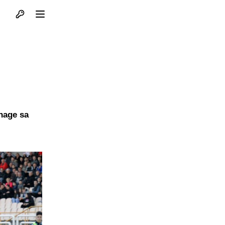
Otvori profil
Otvori meni
nage sa