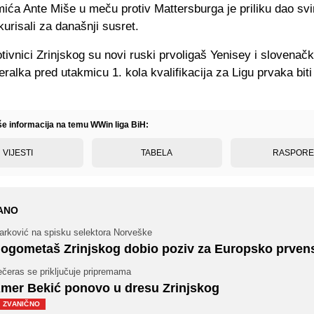
mića Ante Miše u meču protiv Mattersburga je priliku dao sv
kurisali za današnji susret.
tivnici Zrinjskog su novi ruski prvoligaš Yenisey i slovenač
ralka pred utakmicu 1. kola kvalifikacija za Ligu prvaka biti
iše informacija na temu WWin liga BiH:
VIJESTI
TABELA
RASPOR
ANO
arković na spisku selektora Norveške
ogometaš Zrinjskog dobio poziv za Europsko prven
ečeras se priključuje pripremama
mer Bekić ponovo u dresu Zrinjskog
ZVANIČNO