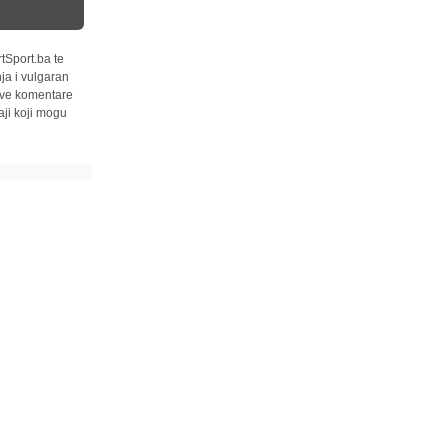
tSport.ba te
ja i vulgaran
 sve komentare
ji koji mogu