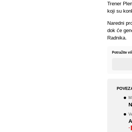
Trener Ple
koji su kon
Naredni pro
dok će gene
Radnika.
Potražite v
POVEZ
M
N
V
A
·