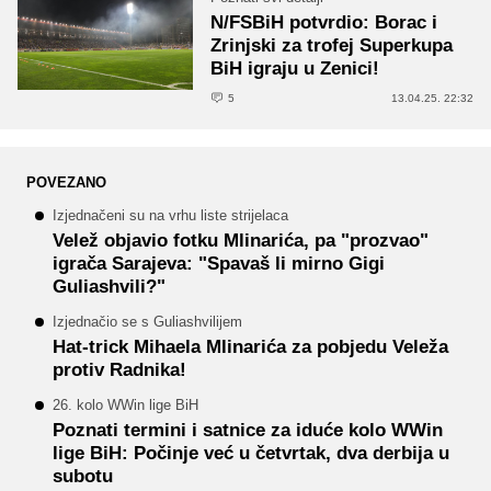
N/FSBiH potvrdio: Borac i
Zrinjski za trofej Superkupa
BiH igraju u Zenici!
5
13.04.25. 22:32
POVEZANO
Izjednačeni su na vrhu liste strijelaca
Velež objavio fotku Mlinarića, pa "prozvao"
igrača Sarajeva: "Spavaš li mirno Gigi
Guliashvili?"
Izjednačio se s Guliashvilijem
Hat-trick Mihaela Mlinarića za pobjedu Veleža
protiv Radnika!
26. kolo WWin lige BiH
Poznati termini i satnice za iduće kolo WWin
lige BiH: Počinje već u četvrtak, dva derbija u
subotu