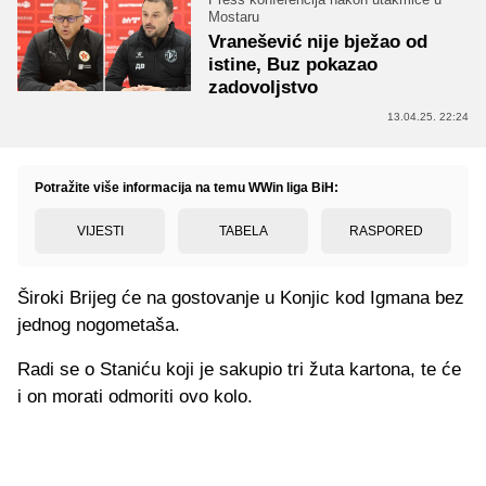
Mostaru
Vranešević nije bježao od
istine, Buz pokazao
zadovoljstvo
13.04.25. 22:24
Potražite više informacija na temu WWin liga BiH:
VIJESTI
TABELA
RASPORED
Široki Brijeg će na gostovanje u Konjic kod Igmana bez
jednog nogometaša.
Radi se o Staniću koji je sakupio tri žuta kartona, te će
i on morati odmoriti ovo kolo.