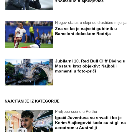
spomenuo Alajbegovića
Njegov status u ekipi se drastično mijenja
Zna se ko je najveći gubitnik u
Barceloni dolaskom Rodrija
Jubilarni 10. Red Bull Cliff Diving u
Mostaru kroz objektiv: Najbolji
momenti u foto-priči
NAJČITANIJE IZ KATEGORIJE
Prelijepe scene u Perthu
Igrači Juventusa su shvatili ko je
Kerim Alajbegović kada su stigli na
aerodrom u Australiji
1