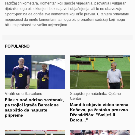
sadržaj tih kometara. Komentari koji sadrže vrijeđanja, psovanja i vulgaran
riječnik mogu biti uklonjeni bez najave i objašnjenja, ali to ne obavezuje
SportSport.ba da obriše sve komentare koji krše pravila. Čitanjem prihvatate
mogućnost da među komentarima mogu biti pronađeni sadržaji koji mogu
biti u suprotnosti sa vašim uvjerenjima.
POPULARNO
Vratili se u Barcelonu
Saopštenje načelnika Općine
Centar
Flick sinoć održao sastanak,
Mandić objavio video terena
pa trojici igrača Barcelone
Koševa, pa žestoko prozvao
saopštio da napuste
Džemidžića: "Smiješ li
pripreme
Borcu..."