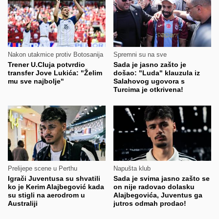
Nakon utakmice protiv Botosanija
Spremni su na sve
Trener U.Cluja potvrdio
Sada je jasno zašto je
transfer Jove Lukića: "Želim
došao: "Luda" klauzula iz
mu sve najbolje"
Salahovog ugovora s
Turcima je otkrivena!
Prelijepe scene u Perthu
Napušta klub
Igrači Juventusa su shvatili
Sada je svima jasno zašto se
ko je Kerim Alajbegović kada
on nije radovao dolasku
su stigli na aerodrom u
Alajbegovića, Juventus ga
Australiji
jutros odmah prodao!