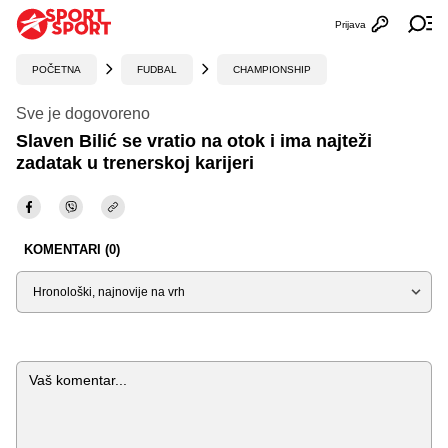
Prijava
Otvori profi
Ot
POČETNA
FUDBAL
CHAMPIONSHIP
Sve je dogovoreno
Slaven Bilić se vratio na otok i ima najteži
zadatak u trenerskoj karijeri
KOMENTARI (0)
Sortiraj
Komentar