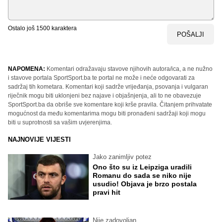
Ostalo još
1500
karaktera
POŠALJI
NAPOMENA:
Komentari odražavaju stavove njihovih autora/ica, a ne nužno
i stavove portala SportSport.ba te portal ne može i neće odgovarati za
sadržaj tih kometara. Komentari koji sadrže vrijeđanja, psovanja i vulgaran
riječnik mogu biti uklonjeni bez najave i objašnjenja, ali to ne obavezuje
SportSport.ba da obriše sve komentare koji krše pravila. Čitanjem prihvatate
mogućnost da među komentarima mogu biti pronađeni sadržaji koji mogu
biti u suprotnosti sa vašim uvjerenjima.
NAJNOVIJE VIJESTI
Jako zanimljiv potez
Ono što su iz Leipziga uradili
Romanu do sada se niko nije
usudio! Objava je brzo postala
pravi hit
Nije zadovoljan