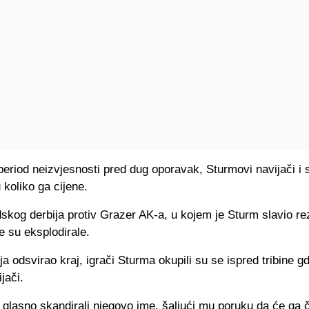
 period neizvjesnosti pred dug oporavak, Sturmovi navijači i 
 koliko ga cijene.
skog derbija protiv Grazer AK-a, u kojem je Sturm slavio re
e su eksplodirale.
ja odsvirao kraj, igrači Sturma okupili su se ispred tribine g
jači.
 glasno skandirali njegovo ime, šaljući mu poruku da će ga č