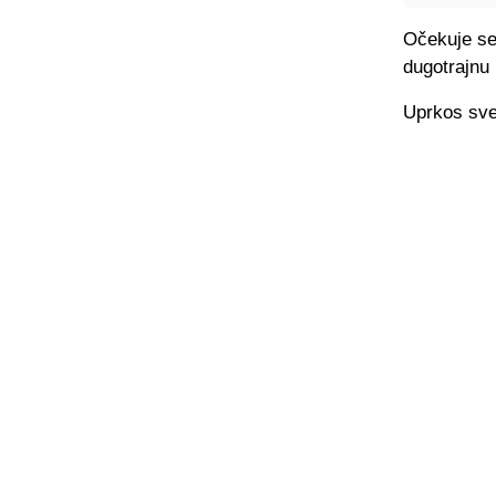
Očekuje se 
dugotrajnu r
Uprkos svem