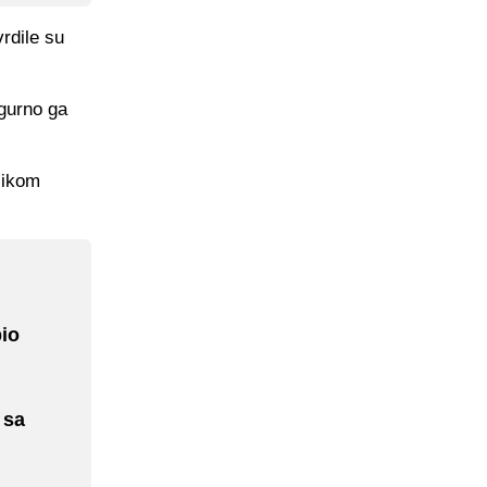
rdile su
gurno ga
elikom
bio
 sa