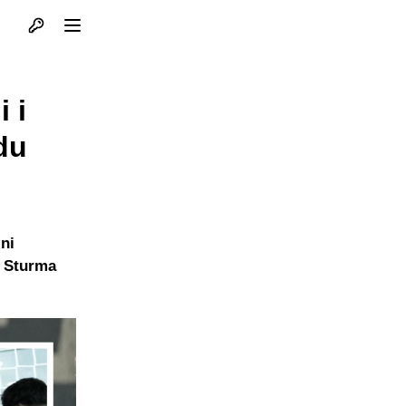
Otvori profil
Otvori meni
i i
du
ini
i Sturma