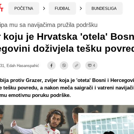
POČETNA
FUDBAL
BUNDESLIGA
kipa mu sa navijačima pružila podršku
r koju je Hrvatska 'otela' Bosn
govini doživjela tešku povre
:31,
Edah Hasanspahić
4
ija protiv Grazer, zvijer koja je 'oteta' Bosni i Hercegov
je tešku povredu, a nakon meča saigrači i vatreni navijač
u mu emotivnu poruku podrške.