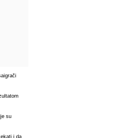
saigrači
zultatom
dje su
ekati i da