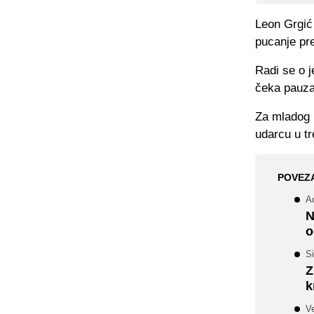
Leon Grgić 
pucanje pre
Radi se o 
čeka pauza
Za mladog n
udarcu u tr
POVEZ
A
N
o
Si
Z
k
V