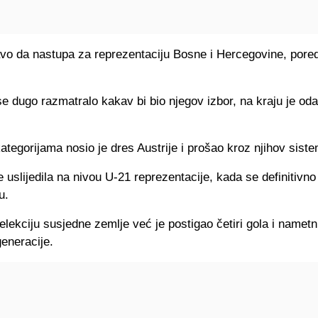
avo da nastupa za reprezentaciju Bosne i Hercegovine, pore
se dugo razmatralo kakav bi bio njegov izbor, na kraju je od
tegorijama nosio je dres Austrije i prošao kroz njihov siste
 uslijedila na nivou U-21 reprezentacije, kada se definitivno 
u.
lekciju susjedne zemlje već je postigao četiri gola i namet
eneracije.