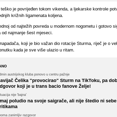
teško je povrijeđen tokom vikenda, a ljekarske kontrole potv
dnjih križnih ligamenata koljena.
jednoj od najtežih povreda u modernom nogometu i gotovo si
 od najmanje šest mjeseci.
apadača, koji je bio važan dio rotacije Sturma, riječ je o v
enutku kada je sve više ulazio u ritam.
ANO
dmin austrijskog kluba ponovo u centru pažnje
avijač Čelika "provocirao" Sturm na TikToku, pa do
dgovor koji je u trans bacio fanove Želje!
tuacija nije 'bajna'
maj poludio na svoje saigrače, ali nije štedio ni sebe
ritikama
eoma zanimljiv razgovor