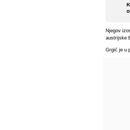
K
o
Njegov izo
austrijske 
Grgić je u 