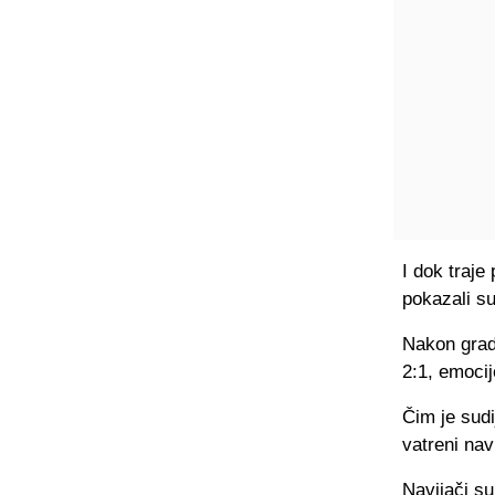
I dok traje
pokazali su
Nakon grad
2:1, emocij
Čim je sudi
vatreni navi
Navijači su