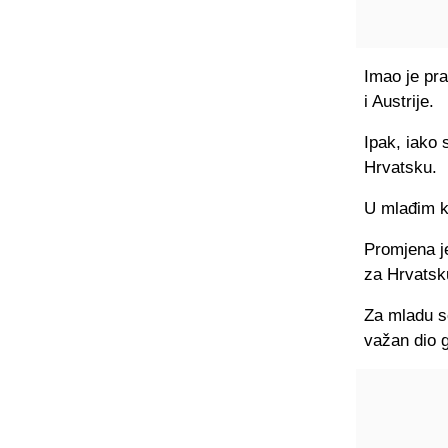
Imao je pr
i Austrije.
Ipak, iako 
Hrvatsku.
U mlađim ka
Promjena je
za Hrvatsk
Za mladu se
važan dio g