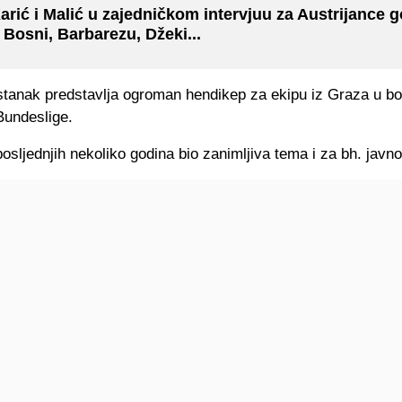
arić i Malić u zajedničkom intervjuu za Austrijance g
 Bosni, Barbarezu, Džeki...
stanak predstavlja ogroman hendikep za ekipu iz Graza u bo
Bundeslige.
posljednjih nekoliko godina bio zanimljiva tema i za bh. javno