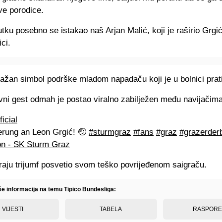
ove porodice.
tku posebno se istakao naš Arjan Malić, koji je raširio Grgi
ci.
nažan simbol podrške mladom napadaču koji je u bolnici prat
vni gest odmah je postao viralno zabilježen među navijačim
icial
rung an Leon Grgić! 🤕
#sturmgraz
#fans
#graz
#grazerder
on - SK Sturm Graz
raju trijumf posvetio svom teško povrijeđenom saigraču.
iše informacija na temu Tipico Bundesliga:
VIJESTI
TABELA
RASPOR