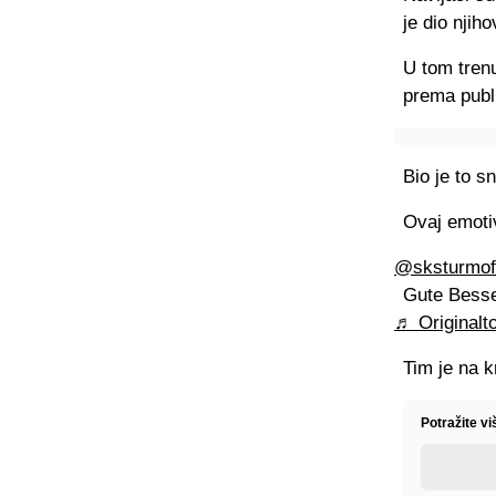
je dio njih
U tom trenu
prema publi
Bio je to s
Ovaj emoti
@sksturmoff
Gute Besse
♬ Originalt
Tim je na k
Potražite v