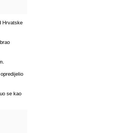
d Hrvatske
abrao
m.
opredijelio
nuo se kao