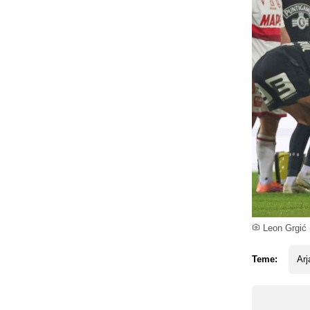
Leon Grgić (
Teme:
Arj