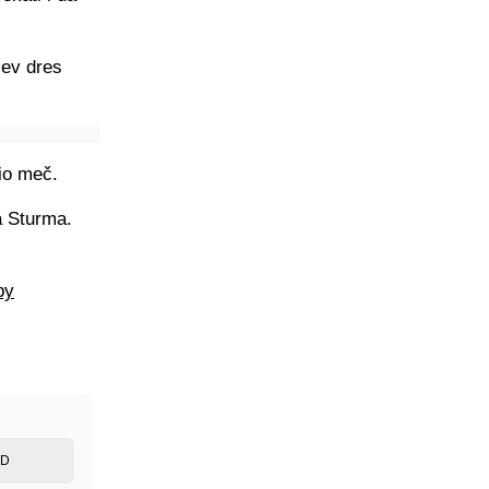
ćev dres
io meč.
a Sturma.
by
ED