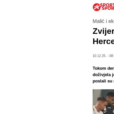
Malić i e
Zvije
Herce
10.12.25. - 08
Tokom derb
doživjela 
poslali s