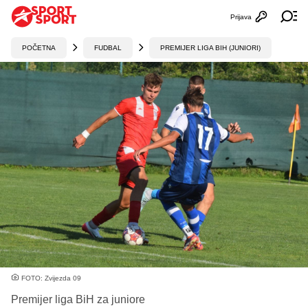
Prijava
Otvori profi
Ot
POČETNA
FUDBAL
PREMIJER LIGA BIH (JUNIORI)
FOTO: Zvijezda 09
Premijer liga BiH za juniore