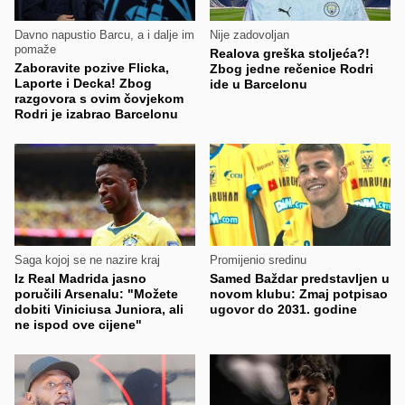
Davno napustio Barcu, a i dalje im
Nije zadovoljan
pomaže
Realova greška stoljeća?!
Zaboravite pozive Flicka,
Zbog jedne rečenice Rodri
Laporte i Decka! Zbog
ide u Barcelonu
razgovora s ovim čovjekom
Rodri je izabrao Barcelonu
Saga kojoj se ne nazire kraj
Promijenio sredinu
Iz Real Madrida jasno
Samed Baždar predstavljen u
poručili Arsenalu: "Možete
novom klubu: Zmaj potpisao
dobiti Viniciusa Juniora, ali
ugovor do 2031. godine
ne ispod ove cijene"