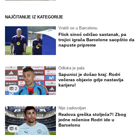
NAJČITANIJE IZ KATEGORIJE
Vratili se u Barcelonu
Flick sinoć održao sastanak, pa
trojici igrača Barcelone saopštio da
napuste pripreme
Odluka je pala
Sapunici je došao kraj: Rodri
večeras objavio gdje nastavlja
karijeru!
2
Nije zadovoljan
Realova greška stoljeća?! Zbog
jedne rečenice Rodri ide u
Barcelonu
6