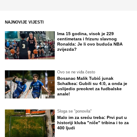
NAJNOVIJE VIJESTI
Ima 15 godina, visok je 229
centimetara i frizuru slavnog
Ronalda: Je li ovo buduća NBA
zvijezda?
Ovo se ne viđa često
Bosanac Malik Tubić junak
Schalkea: Gubili su 4:0, a onda je
uslijedio preokret za fudbalske
anale!
Sloga se "ponovila"
Malo im za sreću treba: Prvi put u
historiji kluba "niče" tribina i to za
400 ljudi