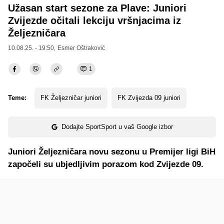
Užasan start sezone za Plave: Juniori
Zvijezde očitali lekciju vršnjacima iz
Željezničara
10.08.25. - 19:50,
Esmer Oštraković
1
Teme:
FK Željezničar juniori
FK Zvijezda 09 juniori
Dodajte SportSport u vaš Google izbor
Juniori Željezničara novu sezonu u Premijer ligi BiH
započeli su ubjedljivim porazom kod Zvijezde 09.