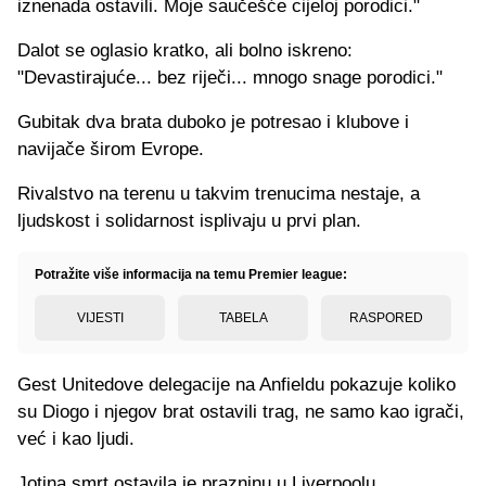
iznenada ostavili. Moje saučešće cijeloj porodici."
Dalot se oglasio kratko, ali bolno iskreno:
"Devastirajuće... bez riječi... mnogo snage porodici."
Gubitak dva brata duboko je potresao i klubove i
navijače širom Evrope.
Rivalstvo na terenu u takvim trenucima nestaje, a
ljudskost i solidarnost isplivaju u prvi plan.
Potražite više informacija na temu Premier league:
VIJESTI
TABELA
RASPORED
Gest Unitedove delegacije na Anfieldu pokazuje koliko
su Diogo i njegov brat ostavili trag, ne samo kao igrači,
već i kao ljudi.
Jotina smrt ostavila je prazninu u Liverpoolu,