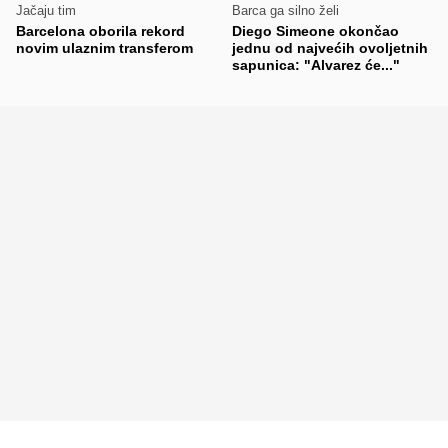
Jačaju tim
Barca ga silno želi
Barcelona oborila rekord
Diego Simeone okončao
novim ulaznim transferom
jednu od najvećih ovoljetnih
sapunica: "Alvarez će..."