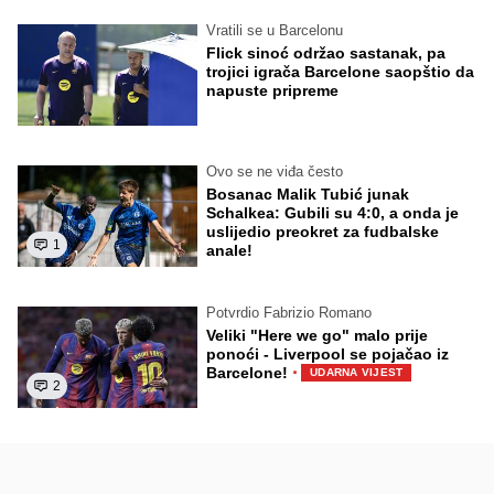
Vratili se u Barcelonu
Flick sinoć održao sastanak, pa
trojici igrača Barcelone saopštio da
napuste pripreme
Ovo se ne viđa često
Bosanac Malik Tubić junak
Schalkea: Gubili su 4:0, a onda je
uslijedio preokret za fudbalske
1
anale!
Potvrdio Fabrizio Romano
Veliki "Here we go" malo prije
ponoći - Liverpool se pojačao iz
·
Barcelone!
UDARNA VIJEST
2