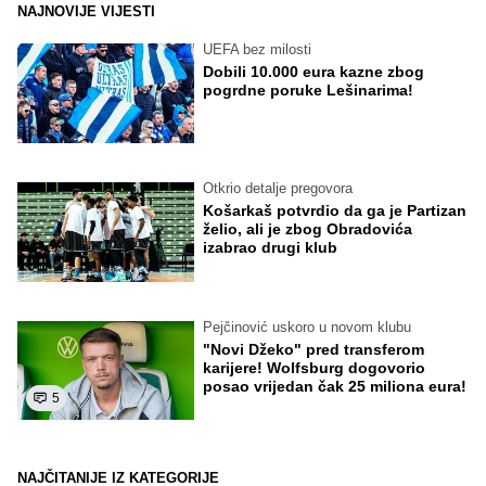
NAJNOVIJE VIJESTI
UEFA bez milosti
Dobili 10.000 eura kazne zbog
pogrdne poruke Lešinarima!
Otkrio detalje pregovora
Košarkaš potvrdio da ga je Partizan
želio, ali je zbog Obradovića
izabrao drugi klub
Pejčinović uskoro u novom klubu
"Novi Džeko" pred transferom
karijere! Wolfsburg dogovorio
posao vrijedan čak 25 miliona eura!
5
NAJČITANIJE IZ KATEGORIJE