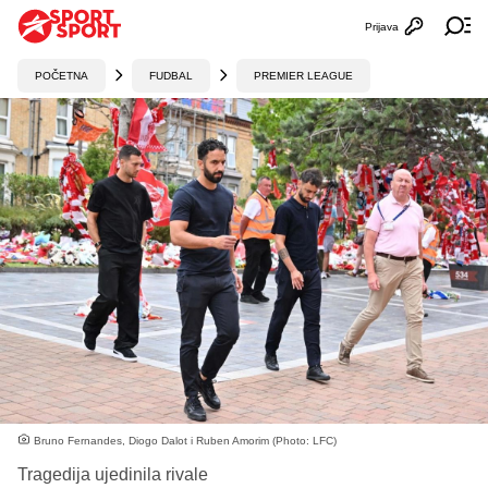
Prijava
Otvori profi
Ot
POČETNA
FUDBAL
PREMIER LEAGUE
Bruno Fernandes, Diogo Dalot i Ruben Amorim (Photo: LFC)
Tragedija ujedinila rivale