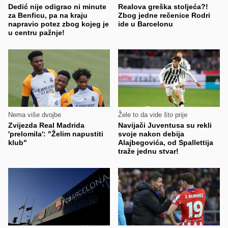
Dedić nije odigrao ni minute
Realova greška stoljeća?!
za Benficu, pa na kraju
Zbog jedne rečenice Rodri
napravio potez zbog kojeg je
ide u Barcelonu
u centru pažnje!
Nema više dvojbe
Žele to da vide što prije
Zvijezda Real Madrida
Navijači Juventusa su rekli
'prelomila': "Želim napustiti
svoje nakon debija
klub"
Alajbegovića, od Spallettija
traže jednu stvar!