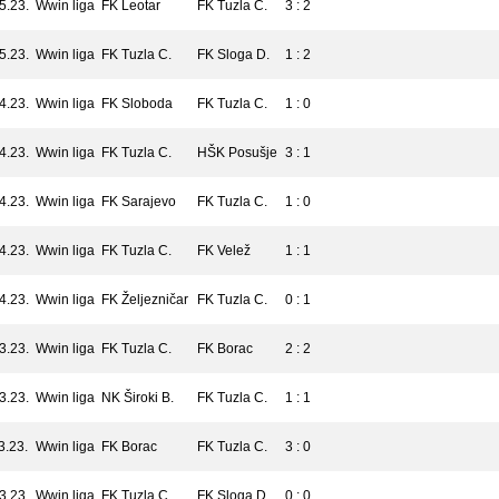
5.23.
Wwin liga
FK Leotar
FK Tuzla C.
3 : 2
5.23.
Wwin liga
FK Tuzla C.
FK Sloga D.
1 : 2
4.23.
Wwin liga
FK Sloboda
FK Tuzla C.
1 : 0
4.23.
Wwin liga
FK Tuzla C.
HŠK Posušje
3 : 1
4.23.
Wwin liga
FK Sarajevo
FK Tuzla C.
1 : 0
4.23.
Wwin liga
FK Tuzla C.
FK Velež
1 : 1
4.23.
Wwin liga
FK Željezničar
FK Tuzla C.
0 : 1
3.23.
Wwin liga
FK Tuzla C.
FK Borac
2 : 2
3.23.
Wwin liga
NK Široki B.
FK Tuzla C.
1 : 1
3.23.
Wwin liga
FK Borac
FK Tuzla C.
3 : 0
3.23.
Wwin liga
FK Tuzla C.
FK Sloga D.
0 : 0