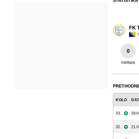
STATISTIKA
FK T
0
nastupa
PRETHODNE
KOLO
DA
33.
28.0
32.
21.0