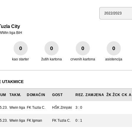
Sezona
uzla City
WWin liga BiH
0
0
0
0
kao starter
žutih kartona
crvenih kartona
asistencija
 UTAKMICE
TUM
TAKM.
DOMAĆIN
GOST
REZ.
ZAMJENA
ŽK
ŽCK
CK
A
5.23.
Wwin liga
FK Tuzla C.
HŠK Zrinjski
3 : 0
5.23.
Wwin liga
FK Igman
FK Tuzla C.
0 : 1