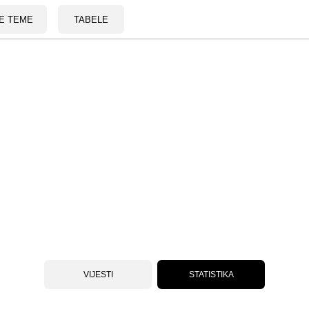
E TEME
TABELE
VIJESTI
STATISTIKA