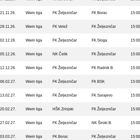
21.11.26.
Wwin liga
FK Željezničar
FK Borac
15:0
28.11.26.
Wwin liga
FK Velež
FK Željezničar
15:0
02.12.26.
Wwin liga
FK Željezničar
FK Sloga
15:0
05.12.26.
Wwin liga
NK Čelik
FK Željezničar
15:0
12.12.26.
Wwin liga
FK Željezničar
FK Radnik B.
15:0
06.02.27.
Wwin liga
FK Željezničar
FK BSK
15:0
13.02.27.
Wwin liga
FK Željezničar
FK Sarajevo
15:0
20.02.27.
Wwin liga
HŠK Zrinjski
FK Željezničar
15:0
27.02.27.
Wwin liga
FK Željezničar
NK Široki B.
15:0
03.03.27.
Wwin liga
FK Borac
FK Željezničar
15:0