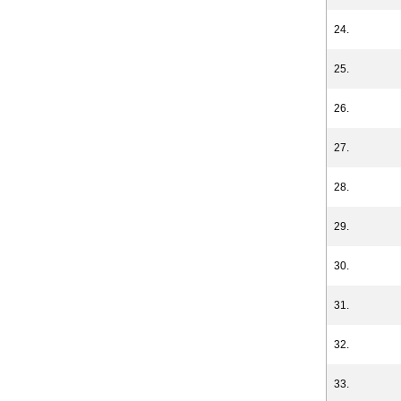
24.
25.
26.
27.
28.
29.
30.
31.
32.
33.