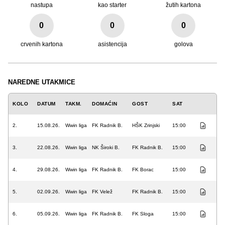
nastupa
kao starter
žutih kartona
0
0
0
crvenih kartona
asistencija
golova
NAREDNE UTAKMICE
KOLO
DATUM
TAKM.
DOMAĆIN
GOST
SAT
2.
15.08.26.
Wwin liga
FK Radnik B.
HŠK Zrinjski
15:00
3.
22.08.26.
Wwin liga
NK Široki B.
FK Radnik B.
15:00
4.
29.08.26.
Wwin liga
FK Radnik B.
FK Borac
15:00
5.
02.09.26.
Wwin liga
FK Velež
FK Radnik B.
15:00
6.
05.09.26.
Wwin liga
FK Radnik B.
FK Sloga
15:00