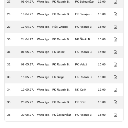
27.
03.04.27.
Wwin liga
FK Radnik B.
FK Željezničar
15:00
28.
10.04.27.
Wwin liga
FK Radnik B.
FK Sarajevo
15:00
29.
17.04.27.
Wwin liga
HŠK Zrinjski
FK Radnik B.
15:00
30.
24.04.27.
Wwin liga
FK Radnik B.
NK Široki B.
15:00
31.
01.05.27.
Wwin liga
FK Borac
FK Radnik B.
15:00
32.
08.05.27.
Wwin liga
FK Radnik B.
FK Velež
15:00
33.
15.05.27.
Wwin liga
FK Sloga
FK Radnik B.
15:00
34.
19.05.27.
Wwin liga
FK Radnik B.
NK Čelik
15:00
35.
23.05.27.
Wwin liga
FK Radnik B.
FK BSK
15:00
36.
30.05.27.
Wwin liga
FK Željezničar
FK Radnik B.
15:00