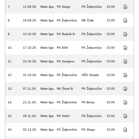
7.
12.09.26.
Wwin liga
FK Sloga
FK Željezničar
15:00
8.
19.09.26.
Wwin liga
FK Željezničar
NK Čelik
15:00
9.
10.10.26.
Wwin liga
FK Radnik B.
FK Željezničar
15:00
10.
17.10.26.
Wwin liga
FK BSK
FK Željezničar
15:00
11.
24.10.26.
Wwin liga
FK Sarajevo
FK Željezničar
15:00
12.
31.10.26.
Wwin liga
FK Željezničar
HŠK Zrinjski
15:00
13.
07.11.26.
Wwin liga
NK Široki B.
FK Željezničar
15:00
14.
21.11.26.
Wwin liga
FK Željezničar
FK Borac
15:00
15.
28.11.26.
Wwin liga
FK Velež
FK Željezničar
15:00
16.
02.12.26.
Wwin liga
FK Željezničar
FK Sloga
15:00