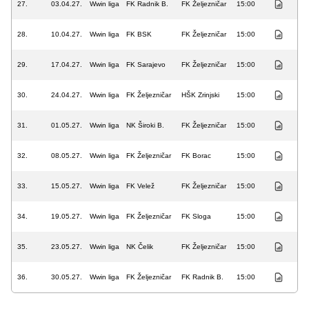
27.
03.04.27.
Wwin liga
FK Radnik B.
FK Željezničar
15:00
28.
10.04.27.
Wwin liga
FK BSK
FK Željezničar
15:00
29.
17.04.27.
Wwin liga
FK Sarajevo
FK Željezničar
15:00
30.
24.04.27.
Wwin liga
FK Željezničar
HŠK Zrinjski
15:00
31.
01.05.27.
Wwin liga
NK Široki B.
FK Željezničar
15:00
32.
08.05.27.
Wwin liga
FK Željezničar
FK Borac
15:00
33.
15.05.27.
Wwin liga
FK Velež
FK Željezničar
15:00
34.
19.05.27.
Wwin liga
FK Željezničar
FK Sloga
15:00
35.
23.05.27.
Wwin liga
NK Čelik
FK Željezničar
15:00
36.
30.05.27.
Wwin liga
FK Željezničar
FK Radnik B.
15:00