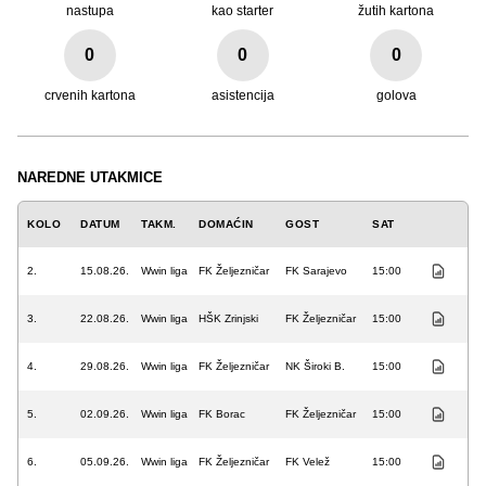
nastupa
kao starter
žutih kartona
0
0
0
crvenih kartona
asistencija
golova
NAREDNE UTAKMICE
KOLO
DATUM
TAKM.
DOMAĆIN
GOST
SAT
2.
15.08.26.
Wwin liga
FK Željezničar
FK Sarajevo
15:00
3.
22.08.26.
Wwin liga
HŠK Zrinjski
FK Željezničar
15:00
4.
29.08.26.
Wwin liga
FK Željezničar
NK Široki B.
15:00
5.
02.09.26.
Wwin liga
FK Borac
FK Željezničar
15:00
6.
05.09.26.
Wwin liga
FK Željezničar
FK Velež
15:00