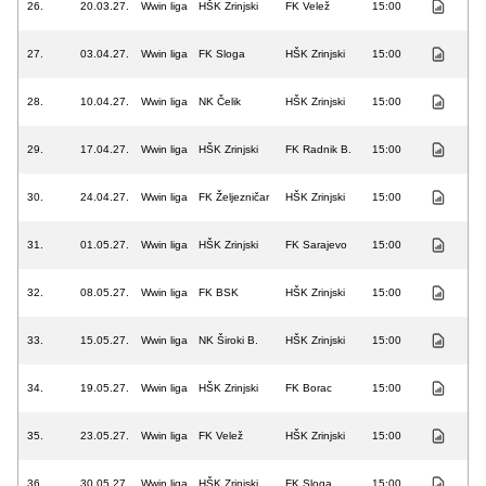
26.
20.03.27.
Wwin liga
HŠK Zrinjski
FK Velež
15:00
27.
03.04.27.
Wwin liga
FK Sloga
HŠK Zrinjski
15:00
28.
10.04.27.
Wwin liga
NK Čelik
HŠK Zrinjski
15:00
29.
17.04.27.
Wwin liga
HŠK Zrinjski
FK Radnik B.
15:00
30.
24.04.27.
Wwin liga
FK Željezničar
HŠK Zrinjski
15:00
31.
01.05.27.
Wwin liga
HŠK Zrinjski
FK Sarajevo
15:00
32.
08.05.27.
Wwin liga
FK BSK
HŠK Zrinjski
15:00
33.
15.05.27.
Wwin liga
NK Široki B.
HŠK Zrinjski
15:00
34.
19.05.27.
Wwin liga
HŠK Zrinjski
FK Borac
15:00
35.
23.05.27.
Wwin liga
FK Velež
HŠK Zrinjski
15:00
36.
30.05.27.
Wwin liga
HŠK Zrinjski
FK Sloga
15:00