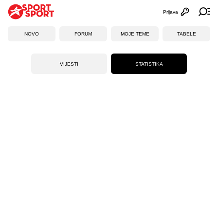
Prijava
Otvori profi
Ot
NOVO
FORUM
MOJE TEME
TABELE
VIJESTI
STATISTIKA