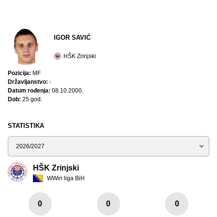
IGOR SAVIĆ
HŠK Zrinjski
Pozicija:
MF
Državljanstvo:
-
Datum rođenja:
08.10.2000.
Dob:
25 god.
STATISTIKA
Sezona
HŠK Zrinjski
WWin liga BiH
0
0
0