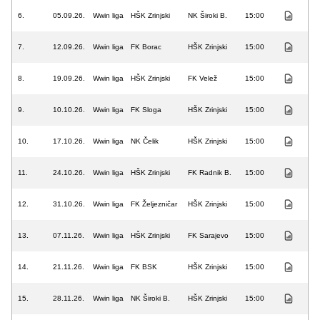
6.
05.09.26.
Wwin liga
HŠK Zrinjski
NK Široki B.
15:00
7.
12.09.26.
Wwin liga
FK Borac
HŠK Zrinjski
15:00
8.
19.09.26.
Wwin liga
HŠK Zrinjski
FK Velež
15:00
9.
10.10.26.
Wwin liga
FK Sloga
HŠK Zrinjski
15:00
10.
17.10.26.
Wwin liga
NK Čelik
HŠK Zrinjski
15:00
11.
24.10.26.
Wwin liga
HŠK Zrinjski
FK Radnik B.
15:00
12.
31.10.26.
Wwin liga
FK Željezničar
HŠK Zrinjski
15:00
13.
07.11.26.
Wwin liga
HŠK Zrinjski
FK Sarajevo
15:00
14.
21.11.26.
Wwin liga
FK BSK
HŠK Zrinjski
15:00
15.
28.11.26.
Wwin liga
NK Široki B.
HŠK Zrinjski
15:00