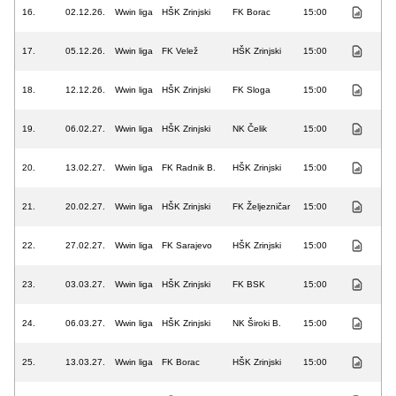
16.
02.12.26.
Wwin liga
HŠK Zrinjski
FK Borac
15:00
17.
05.12.26.
Wwin liga
FK Velež
HŠK Zrinjski
15:00
18.
12.12.26.
Wwin liga
HŠK Zrinjski
FK Sloga
15:00
19.
06.02.27.
Wwin liga
HŠK Zrinjski
NK Čelik
15:00
20.
13.02.27.
Wwin liga
FK Radnik B.
HŠK Zrinjski
15:00
21.
20.02.27.
Wwin liga
HŠK Zrinjski
FK Željezničar
15:00
22.
27.02.27.
Wwin liga
FK Sarajevo
HŠK Zrinjski
15:00
23.
03.03.27.
Wwin liga
HŠK Zrinjski
FK BSK
15:00
24.
06.03.27.
Wwin liga
HŠK Zrinjski
NK Široki B.
15:00
25.
13.03.27.
Wwin liga
FK Borac
HŠK Zrinjski
15:00