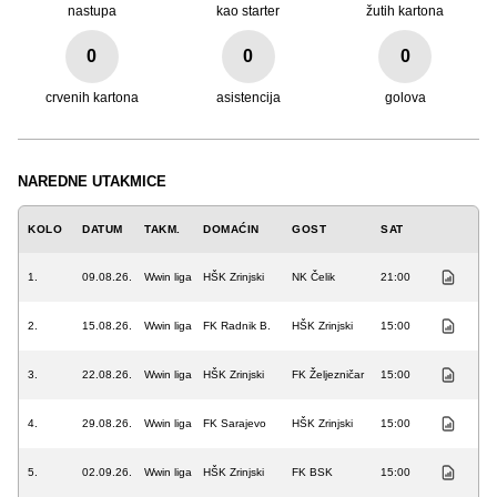
nastupa
kao starter
žutih kartona
0
0
0
crvenih kartona
asistencija
golova
NAREDNE UTAKMICE
KOLO
DATUM
TAKM.
DOMAĆIN
GOST
SAT
1.
09.08.26.
Wwin liga
HŠK Zrinjski
NK Čelik
21:00
2.
15.08.26.
Wwin liga
FK Radnik B.
HŠK Zrinjski
15:00
3.
22.08.26.
Wwin liga
HŠK Zrinjski
FK Željezničar
15:00
4.
29.08.26.
Wwin liga
FK Sarajevo
HŠK Zrinjski
15:00
5.
02.09.26.
Wwin liga
HŠK Zrinjski
FK BSK
15:00