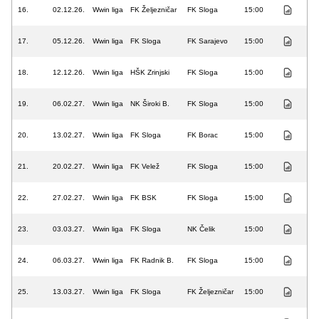
16.
02.12.26.
Wwin liga
FK Željezničar
FK Sloga
15:00
17.
05.12.26.
Wwin liga
FK Sloga
FK Sarajevo
15:00
18.
12.12.26.
Wwin liga
HŠK Zrinjski
FK Sloga
15:00
19.
06.02.27.
Wwin liga
NK Široki B.
FK Sloga
15:00
20.
13.02.27.
Wwin liga
FK Sloga
FK Borac
15:00
21.
20.02.27.
Wwin liga
FK Velež
FK Sloga
15:00
22.
27.02.27.
Wwin liga
FK BSK
FK Sloga
15:00
23.
03.03.27.
Wwin liga
FK Sloga
NK Čelik
15:00
24.
06.03.27.
Wwin liga
FK Radnik B.
FK Sloga
15:00
25.
13.03.27.
Wwin liga
FK Sloga
FK Željezničar
15:00