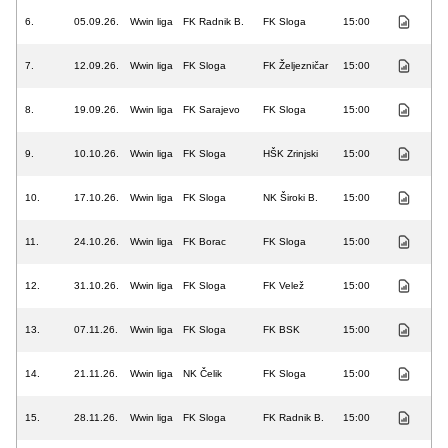
6.
05.09.26.
Wwin liga
FK Radnik B.
FK Sloga
15:00
7.
12.09.26.
Wwin liga
FK Sloga
FK Željezničar
15:00
8.
19.09.26.
Wwin liga
FK Sarajevo
FK Sloga
15:00
9.
10.10.26.
Wwin liga
FK Sloga
HŠK Zrinjski
15:00
10.
17.10.26.
Wwin liga
FK Sloga
NK Široki B.
15:00
11.
24.10.26.
Wwin liga
FK Borac
FK Sloga
15:00
12.
31.10.26.
Wwin liga
FK Sloga
FK Velež
15:00
13.
07.11.26.
Wwin liga
FK Sloga
FK BSK
15:00
14.
21.11.26.
Wwin liga
NK Čelik
FK Sloga
15:00
15.
28.11.26.
Wwin liga
FK Sloga
FK Radnik B.
15:00