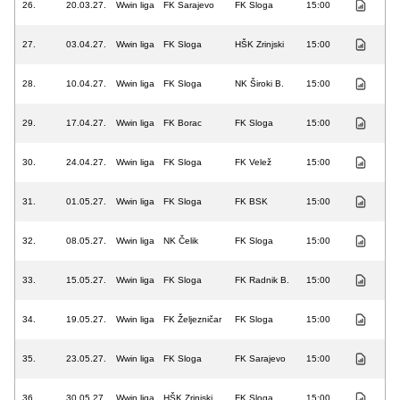
26.
20.03.27.
Wwin liga
FK Sarajevo
FK Sloga
15:00
27.
03.04.27.
Wwin liga
FK Sloga
HŠK Zrinjski
15:00
28.
10.04.27.
Wwin liga
FK Sloga
NK Široki B.
15:00
29.
17.04.27.
Wwin liga
FK Borac
FK Sloga
15:00
30.
24.04.27.
Wwin liga
FK Sloga
FK Velež
15:00
31.
01.05.27.
Wwin liga
FK Sloga
FK BSK
15:00
32.
08.05.27.
Wwin liga
NK Čelik
FK Sloga
15:00
33.
15.05.27.
Wwin liga
FK Sloga
FK Radnik B.
15:00
34.
19.05.27.
Wwin liga
FK Željezničar
FK Sloga
15:00
35.
23.05.27.
Wwin liga
FK Sloga
FK Sarajevo
15:00
36.
30.05.27.
Wwin liga
HŠK Zrinjski
FK Sloga
15:00