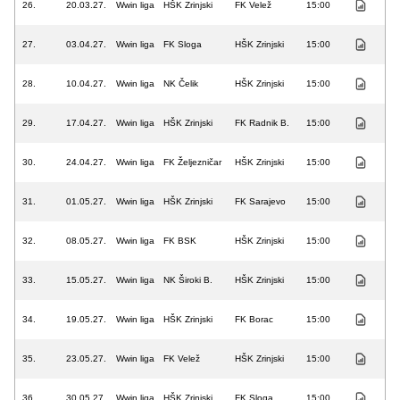
26.
20.03.27.
Wwin liga
HŠK Zrinjski
FK Velež
15:00
27.
03.04.27.
Wwin liga
FK Sloga
HŠK Zrinjski
15:00
28.
10.04.27.
Wwin liga
NK Čelik
HŠK Zrinjski
15:00
29.
17.04.27.
Wwin liga
HŠK Zrinjski
FK Radnik B.
15:00
30.
24.04.27.
Wwin liga
FK Željezničar
HŠK Zrinjski
15:00
31.
01.05.27.
Wwin liga
HŠK Zrinjski
FK Sarajevo
15:00
32.
08.05.27.
Wwin liga
FK BSK
HŠK Zrinjski
15:00
33.
15.05.27.
Wwin liga
NK Široki B.
HŠK Zrinjski
15:00
34.
19.05.27.
Wwin liga
HŠK Zrinjski
FK Borac
15:00
35.
23.05.27.
Wwin liga
FK Velež
HŠK Zrinjski
15:00
36.
30.05.27.
Wwin liga
HŠK Zrinjski
FK Sloga
15:00