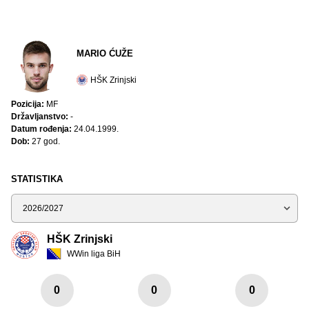
MARIO ĆUŽE
HŠK Zrinjski
Pozicija:
MF
Državljanstvo:
-
Datum rođenja:
24.04.1999.
Dob:
27 god.
STATISTIKA
Sezona
HŠK Zrinjski
WWin liga BiH
0
0
0