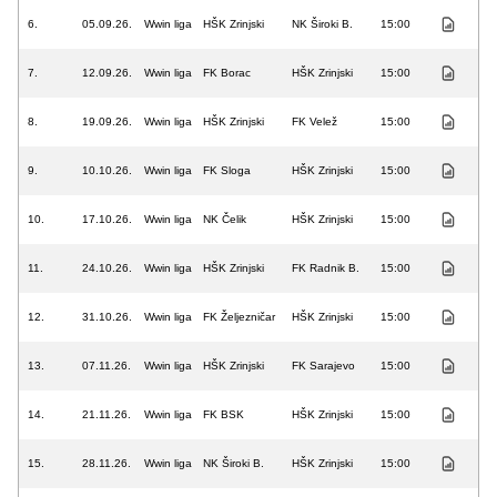
6.
05.09.26.
Wwin liga
HŠK Zrinjski
NK Široki B.
15:00
7.
12.09.26.
Wwin liga
FK Borac
HŠK Zrinjski
15:00
8.
19.09.26.
Wwin liga
HŠK Zrinjski
FK Velež
15:00
9.
10.10.26.
Wwin liga
FK Sloga
HŠK Zrinjski
15:00
10.
17.10.26.
Wwin liga
NK Čelik
HŠK Zrinjski
15:00
11.
24.10.26.
Wwin liga
HŠK Zrinjski
FK Radnik B.
15:00
12.
31.10.26.
Wwin liga
FK Željezničar
HŠK Zrinjski
15:00
13.
07.11.26.
Wwin liga
HŠK Zrinjski
FK Sarajevo
15:00
14.
21.11.26.
Wwin liga
FK BSK
HŠK Zrinjski
15:00
15.
28.11.26.
Wwin liga
NK Široki B.
HŠK Zrinjski
15:00