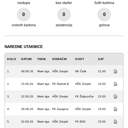
nastupa
kao starter
žutih kartona
0
0
0
crvenih kartona
asistencija
golova
NAREDNE UTAKMICE
KOLO
DATUM
TAKM.
DOMAĆIN
GOST
SAT
1.
09.08.26.
Wwin liga
HŠK Zrinjski
NK Čelik
21:00
2.
15.08.26.
Wwin liga
FK Radnik B.
HŠK Zrinjski
15:00
3.
22.08.26.
Wwin liga
HŠK Zrinjski
FK Željezničar
15:00
4.
29.08.26.
Wwin liga
FK Sarajevo
HŠK Zrinjski
15:00
5.
02.09.26.
Wwin liga
HŠK Zrinjski
FK BSK
15:00