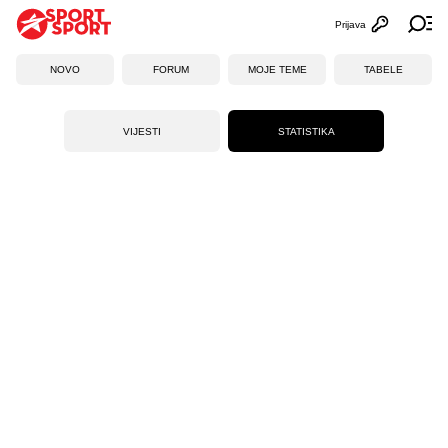
Prijava
Otvori profi
Ot
NOVO
FORUM
MOJE TEME
TABELE
VIJESTI
STATISTIKA