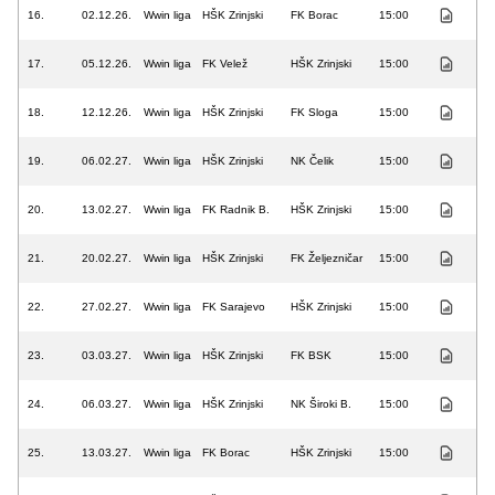
16.
02.12.26.
Wwin liga
HŠK Zrinjski
FK Borac
15:00
17.
05.12.26.
Wwin liga
FK Velež
HŠK Zrinjski
15:00
18.
12.12.26.
Wwin liga
HŠK Zrinjski
FK Sloga
15:00
19.
06.02.27.
Wwin liga
HŠK Zrinjski
NK Čelik
15:00
20.
13.02.27.
Wwin liga
FK Radnik B.
HŠK Zrinjski
15:00
21.
20.02.27.
Wwin liga
HŠK Zrinjski
FK Željezničar
15:00
22.
27.02.27.
Wwin liga
FK Sarajevo
HŠK Zrinjski
15:00
23.
03.03.27.
Wwin liga
HŠK Zrinjski
FK BSK
15:00
24.
06.03.27.
Wwin liga
HŠK Zrinjski
NK Široki B.
15:00
25.
13.03.27.
Wwin liga
FK Borac
HŠK Zrinjski
15:00