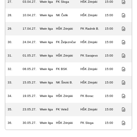
27.
03.04.27.
Wwin liga
FK Sloga
HŠK Zrinjski
15:00
28.
10.04.27.
Wwin liga
NK Čelik
HŠK Zrinjski
15:00
29.
17.04.27.
Wwin liga
HŠK Zrinjski
FK Radnik B.
15:00
30.
24.04.27.
Wwin liga
FK Željezničar
HŠK Zrinjski
15:00
31.
01.05.27.
Wwin liga
HŠK Zrinjski
FK Sarajevo
15:00
32.
08.05.27.
Wwin liga
FK BSK
HŠK Zrinjski
15:00
33.
15.05.27.
Wwin liga
NK Široki B.
HŠK Zrinjski
15:00
34.
19.05.27.
Wwin liga
HŠK Zrinjski
FK Borac
15:00
35.
23.05.27.
Wwin liga
FK Velež
HŠK Zrinjski
15:00
36.
30.05.27.
Wwin liga
HŠK Zrinjski
FK Sloga
15:00