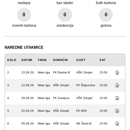
nastupa
kao starter
žutih kartona
0
0
0
crvenih kartona
asistencija
golova
NAREDNE UTAKMICE
KOLO
DATUM
TAKM.
DOMAĆIN
GOST
SAT
2.
15.08.26.
Wwin liga
FK Radnik B.
HŠK Zrinjski
15:00
3.
22.08.26.
Wwin liga
HŠK Zrinjski
FK Željezničar
15:00
4.
29.08.26.
Wwin liga
FK Sarajevo
HŠK Zrinjski
15:00
5.
02.09.26.
Wwin liga
HŠK Zrinjski
FK BSK
15:00
6.
05.09.26.
Wwin liga
HŠK Zrinjski
NK Široki B.
15:00