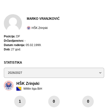
MARKO VRANJKOVIĆ
HŠK Zrinjski
Pozicija:
DF
Državljanstvo:
-
Datum rođenja:
05.02.1999.
Dob:
27 god.
STATISTIKA
Sezona
HŠK Zrinjski
WWin liga BiH
1
0
0