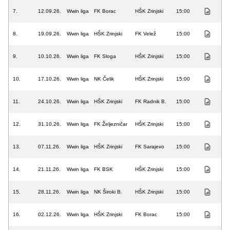
7.
12.09.26.
Wwin liga
FK Borac
HŠK Zrinjski
15:00
8.
19.09.26.
Wwin liga
HŠK Zrinjski
FK Velež
15:00
9.
10.10.26.
Wwin liga
FK Sloga
HŠK Zrinjski
15:00
10.
17.10.26.
Wwin liga
NK Čelik
HŠK Zrinjski
15:00
11.
24.10.26.
Wwin liga
HŠK Zrinjski
FK Radnik B.
15:00
12.
31.10.26.
Wwin liga
FK Željezničar
HŠK Zrinjski
15:00
13.
07.11.26.
Wwin liga
HŠK Zrinjski
FK Sarajevo
15:00
14.
21.11.26.
Wwin liga
FK BSK
HŠK Zrinjski
15:00
15.
28.11.26.
Wwin liga
NK Široki B.
HŠK Zrinjski
15:00
16.
02.12.26.
Wwin liga
HŠK Zrinjski
FK Borac
15:00