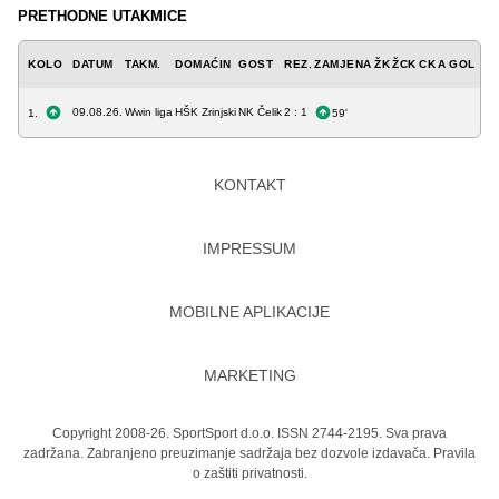
PRETHODNE UTAKMICE
KOLO
DATUM
TAKM.
DOMAĆIN
GOST
REZ.
ZAMJENA
ŽK
ŽCK
CK
A
GOL
09.08.26.
Wwin liga
HŠK Zrinjski
NK Čelik
2 : 1
1.
59'
KONTAKT
IMPRESSUM
MOBILNE APLIKACIJE
MARKETING
Copyright 2008-26. SportSport d.o.o. ISSN 2744-2195. Sva prava
zadržana. Zabranjeno preuzimanje sadržaja bez dozvole izdavača.
Pravila
o zaštiti privatnosti.