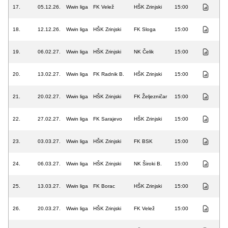
17.
05.12.26.
Wwin liga
FK Velež
HŠK Zrinjski
15:00
18.
12.12.26.
Wwin liga
HŠK Zrinjski
FK Sloga
15:00
19.
06.02.27.
Wwin liga
HŠK Zrinjski
NK Čelik
15:00
20.
13.02.27.
Wwin liga
FK Radnik B.
HŠK Zrinjski
15:00
21.
20.02.27.
Wwin liga
HŠK Zrinjski
FK Željezničar
15:00
22.
27.02.27.
Wwin liga
FK Sarajevo
HŠK Zrinjski
15:00
23.
03.03.27.
Wwin liga
HŠK Zrinjski
FK BSK
15:00
24.
06.03.27.
Wwin liga
HŠK Zrinjski
NK Široki B.
15:00
25.
13.03.27.
Wwin liga
FK Borac
HŠK Zrinjski
15:00
26.
20.03.27.
Wwin liga
HŠK Zrinjski
FK Velež
15:00