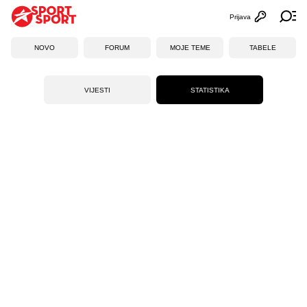
Prijava
Otvori profi
Ot
NOVO
FORUM
MOJE TEME
TABELE
VIJESTI
STATISTIKA