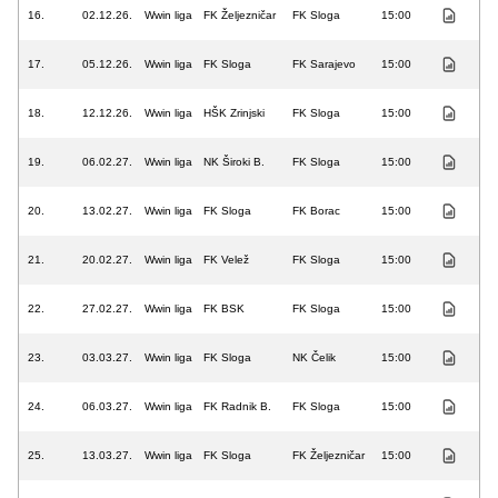
16.
02.12.26.
Wwin liga
FK Željezničar
FK Sloga
15:00
17.
05.12.26.
Wwin liga
FK Sloga
FK Sarajevo
15:00
18.
12.12.26.
Wwin liga
HŠK Zrinjski
FK Sloga
15:00
19.
06.02.27.
Wwin liga
NK Široki B.
FK Sloga
15:00
20.
13.02.27.
Wwin liga
FK Sloga
FK Borac
15:00
21.
20.02.27.
Wwin liga
FK Velež
FK Sloga
15:00
22.
27.02.27.
Wwin liga
FK BSK
FK Sloga
15:00
23.
03.03.27.
Wwin liga
FK Sloga
NK Čelik
15:00
24.
06.03.27.
Wwin liga
FK Radnik B.
FK Sloga
15:00
25.
13.03.27.
Wwin liga
FK Sloga
FK Željezničar
15:00