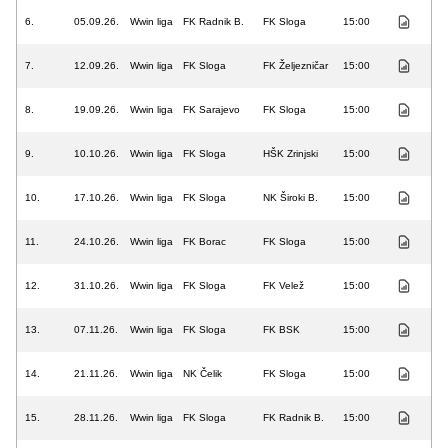
6.
05.09.26.
Wwin liga
FK Radnik B.
FK Sloga
15:00
7.
12.09.26.
Wwin liga
FK Sloga
FK Željezničar
15:00
8.
19.09.26.
Wwin liga
FK Sarajevo
FK Sloga
15:00
9.
10.10.26.
Wwin liga
FK Sloga
HŠK Zrinjski
15:00
10.
17.10.26.
Wwin liga
FK Sloga
NK Široki B.
15:00
11.
24.10.26.
Wwin liga
FK Borac
FK Sloga
15:00
12.
31.10.26.
Wwin liga
FK Sloga
FK Velež
15:00
13.
07.11.26.
Wwin liga
FK Sloga
FK BSK
15:00
14.
21.11.26.
Wwin liga
NK Čelik
FK Sloga
15:00
15.
28.11.26.
Wwin liga
FK Sloga
FK Radnik B.
15:00