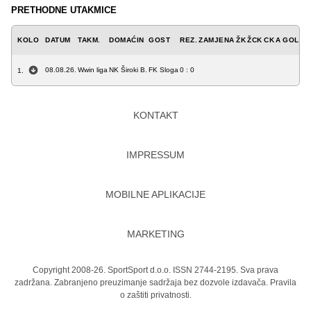
PRETHODNE UTAKMICE
KOLO
DATUM
TAKM.
DOMAĆIN
GOST
REZ.
ZAMJENA
ŽK
ŽCK
CK
A
GOL
08.08.26.
Wwin liga
NK Široki B.
FK Sloga
0 : 0
1.
KONTAKT
IMPRESSUM
MOBILNE APLIKACIJE
MARKETING
Copyright 2008-26. SportSport d.o.o. ISSN 2744-2195. Sva prava
zadržana. Zabranjeno preuzimanje sadržaja bez dozvole izdavača.
Pravila
o zaštiti privatnosti.