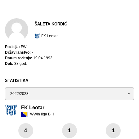
ŠALETA KORDIĆ
FK Leotar
Pozicija:
FW
Državljanstvo:
-
Datum rođenja:
19.04.1993.
Dob:
33 god.
STATISTIKA
Sezona
FK Leotar
WWin liga BiH
4
1
1