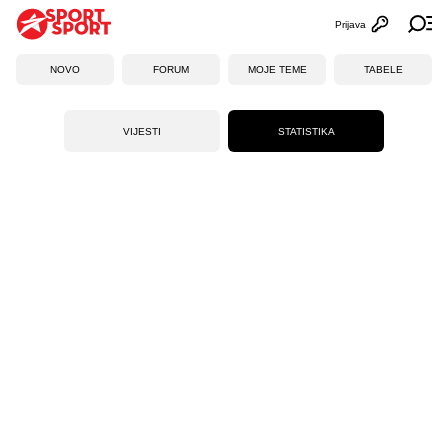
Prijava
Otvori profi
Ot
NOVO
FORUM
MOJE TEME
TABELE
VIJESTI
STATISTIKA