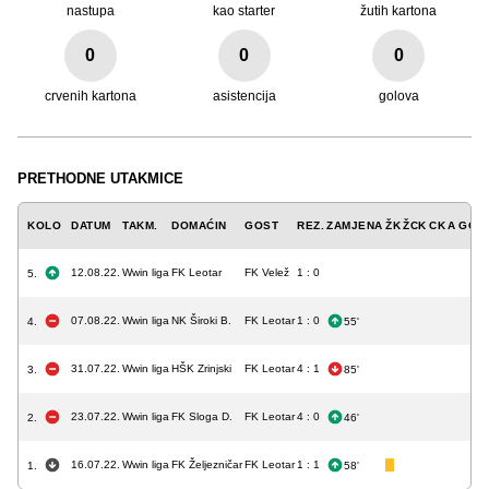
nastupa
kao starter
žutih kartona
0
0
0
crvenih kartona
asistencija
golova
PRETHODNE UTAKMICE
KOLO
DATUM
TAKM.
DOMAĆIN
GOST
REZ.
ZAMJENA
ŽK
ŽCK
CK
A
GOL
12.08.22.
Wwin liga
FK Leotar
FK Velež
1 : 0
5.
07.08.22.
Wwin liga
NK Široki B.
FK Leotar
1 : 0
4.
55'
31.07.22.
Wwin liga
HŠK Zrinjski
FK Leotar
4 : 1
3.
85'
23.07.22.
Wwin liga
FK Sloga D.
FK Leotar
4 : 0
2.
46'
16.07.22.
Wwin liga
FK Željezničar
FK Leotar
1 : 1
1.
58'