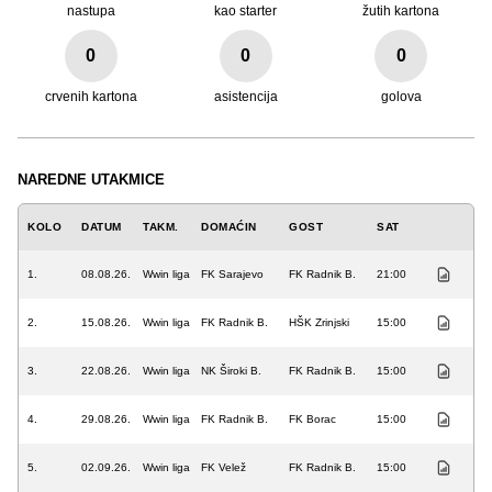
nastupa
kao starter
žutih kartona
0
0
0
crvenih kartona
asistencija
golova
NAREDNE UTAKMICE
KOLO
DATUM
TAKM.
DOMAĆIN
GOST
SAT
1.
08.08.26.
Wwin liga
FK Sarajevo
FK Radnik B.
21:00
2.
15.08.26.
Wwin liga
FK Radnik B.
HŠK Zrinjski
15:00
3.
22.08.26.
Wwin liga
NK Široki B.
FK Radnik B.
15:00
4.
29.08.26.
Wwin liga
FK Radnik B.
FK Borac
15:00
5.
02.09.26.
Wwin liga
FK Velež
FK Radnik B.
15:00