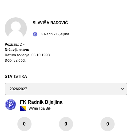
SLAVIŠA RADOVIĆ
FK Radnik Bijeljina
Pozicija:
DF
Državljanstvo:
-
Datum rođenja:
08.10.1993.
Dob:
32 god.
STATISTIKA
Sezona
FK Radnik Bijeljina
WWin liga BiH
0
0
0