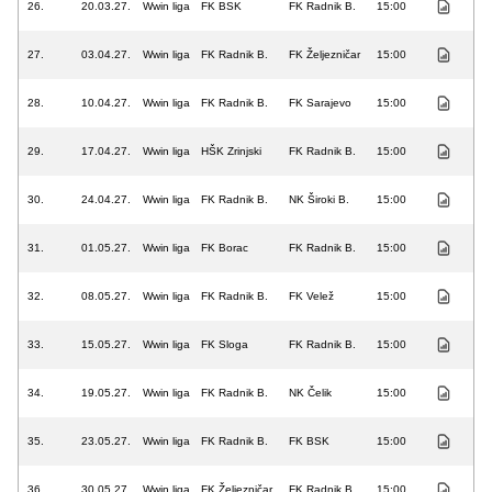
26.
20.03.27.
Wwin liga
FK BSK
FK Radnik B.
15:00
27.
03.04.27.
Wwin liga
FK Radnik B.
FK Željezničar
15:00
28.
10.04.27.
Wwin liga
FK Radnik B.
FK Sarajevo
15:00
29.
17.04.27.
Wwin liga
HŠK Zrinjski
FK Radnik B.
15:00
30.
24.04.27.
Wwin liga
FK Radnik B.
NK Široki B.
15:00
31.
01.05.27.
Wwin liga
FK Borac
FK Radnik B.
15:00
32.
08.05.27.
Wwin liga
FK Radnik B.
FK Velež
15:00
33.
15.05.27.
Wwin liga
FK Sloga
FK Radnik B.
15:00
34.
19.05.27.
Wwin liga
FK Radnik B.
NK Čelik
15:00
35.
23.05.27.
Wwin liga
FK Radnik B.
FK BSK
15:00
36.
30.05.27.
Wwin liga
FK Željezničar
FK Radnik B.
15:00