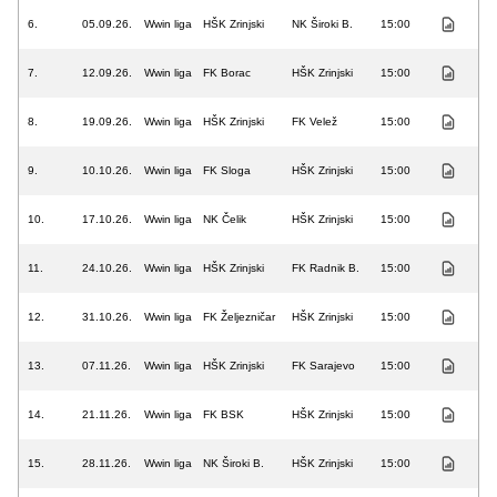
6.
05.09.26.
Wwin liga
HŠK Zrinjski
NK Široki B.
15:00
7.
12.09.26.
Wwin liga
FK Borac
HŠK Zrinjski
15:00
8.
19.09.26.
Wwin liga
HŠK Zrinjski
FK Velež
15:00
9.
10.10.26.
Wwin liga
FK Sloga
HŠK Zrinjski
15:00
10.
17.10.26.
Wwin liga
NK Čelik
HŠK Zrinjski
15:00
11.
24.10.26.
Wwin liga
HŠK Zrinjski
FK Radnik B.
15:00
12.
31.10.26.
Wwin liga
FK Željezničar
HŠK Zrinjski
15:00
13.
07.11.26.
Wwin liga
HŠK Zrinjski
FK Sarajevo
15:00
14.
21.11.26.
Wwin liga
FK BSK
HŠK Zrinjski
15:00
15.
28.11.26.
Wwin liga
NK Široki B.
HŠK Zrinjski
15:00