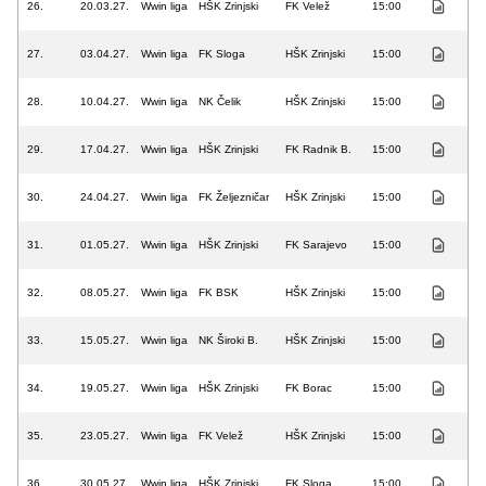
26.
20.03.27.
Wwin liga
HŠK Zrinjski
FK Velež
15:00
27.
03.04.27.
Wwin liga
FK Sloga
HŠK Zrinjski
15:00
28.
10.04.27.
Wwin liga
NK Čelik
HŠK Zrinjski
15:00
29.
17.04.27.
Wwin liga
HŠK Zrinjski
FK Radnik B.
15:00
30.
24.04.27.
Wwin liga
FK Željezničar
HŠK Zrinjski
15:00
31.
01.05.27.
Wwin liga
HŠK Zrinjski
FK Sarajevo
15:00
32.
08.05.27.
Wwin liga
FK BSK
HŠK Zrinjski
15:00
33.
15.05.27.
Wwin liga
NK Široki B.
HŠK Zrinjski
15:00
34.
19.05.27.
Wwin liga
HŠK Zrinjski
FK Borac
15:00
35.
23.05.27.
Wwin liga
FK Velež
HŠK Zrinjski
15:00
36.
30.05.27.
Wwin liga
HŠK Zrinjski
FK Sloga
15:00