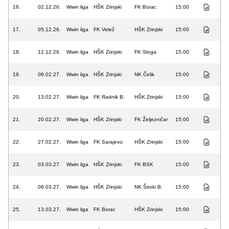
16.
02.12.26.
Wwin liga
HŠK Zrinjski
FK Borac
15:00
17.
05.12.26.
Wwin liga
FK Velež
HŠK Zrinjski
15:00
18.
12.12.26.
Wwin liga
HŠK Zrinjski
FK Sloga
15:00
19.
06.02.27.
Wwin liga
HŠK Zrinjski
NK Čelik
15:00
20.
13.02.27.
Wwin liga
FK Radnik B.
HŠK Zrinjski
15:00
21.
20.02.27.
Wwin liga
HŠK Zrinjski
FK Željezničar
15:00
22.
27.02.27.
Wwin liga
FK Sarajevo
HŠK Zrinjski
15:00
23.
03.03.27.
Wwin liga
HŠK Zrinjski
FK BSK
15:00
24.
06.03.27.
Wwin liga
HŠK Zrinjski
NK Široki B.
15:00
25.
13.03.27.
Wwin liga
FK Borac
HŠK Zrinjski
15:00