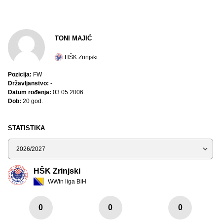
TONI MAJIĆ
HŠK Zrinjski
Pozicija:
FW
Državljanstvo:
-
Datum rođenja:
03.05.2006.
Dob:
20 god.
STATISTIKA
Sezona
HŠK Zrinjski
WWin liga BiH
0
0
0