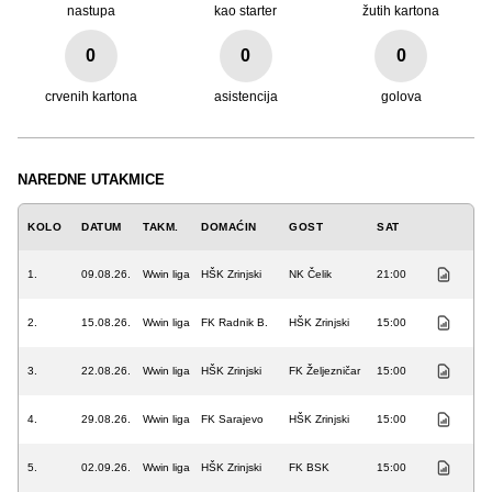
nastupa
kao starter
žutih kartona
0
0
0
crvenih kartona
asistencija
golova
NAREDNE UTAKMICE
KOLO
DATUM
TAKM.
DOMAĆIN
GOST
SAT
1.
09.08.26.
Wwin liga
HŠK Zrinjski
NK Čelik
21:00
2.
15.08.26.
Wwin liga
FK Radnik B.
HŠK Zrinjski
15:00
3.
22.08.26.
Wwin liga
HŠK Zrinjski
FK Željezničar
15:00
4.
29.08.26.
Wwin liga
FK Sarajevo
HŠK Zrinjski
15:00
5.
02.09.26.
Wwin liga
HŠK Zrinjski
FK BSK
15:00