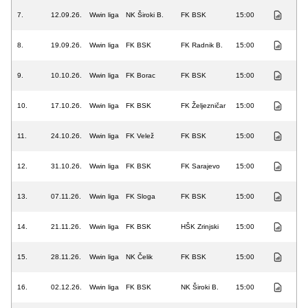
7.
12.09.26.
Wwin liga
NK Široki B.
FK BSK
15:00
8.
19.09.26.
Wwin liga
FK BSK
FK Radnik B.
15:00
9.
10.10.26.
Wwin liga
FK Borac
FK BSK
15:00
10.
17.10.26.
Wwin liga
FK BSK
FK Željezničar
15:00
11.
24.10.26.
Wwin liga
FK Velež
FK BSK
15:00
12.
31.10.26.
Wwin liga
FK BSK
FK Sarajevo
15:00
13.
07.11.26.
Wwin liga
FK Sloga
FK BSK
15:00
14.
21.11.26.
Wwin liga
FK BSK
HŠK Zrinjski
15:00
15.
28.11.26.
Wwin liga
NK Čelik
FK BSK
15:00
16.
02.12.26.
Wwin liga
FK BSK
NK Široki B.
15:00