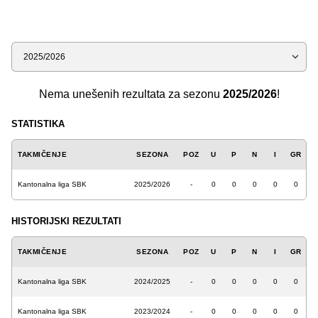
Sezona
Nema unešenih rezultata za sezonu
2025/2026
!
STATISTIKA
TAKMIČENJE
SEZONA
POZ
U
P
N
I
GR
Kantonalna liga SBK
2025/2026
-
0
0
0
0
0
HISTORIJSKI REZULTATI
TAKMIČENJE
SEZONA
POZ
U
P
N
I
GR
Kantonalna liga SBK
2024/2025
-
0
0
0
0
0
Kantonalna liga SBK
2023/2024
-
0
0
0
0
0