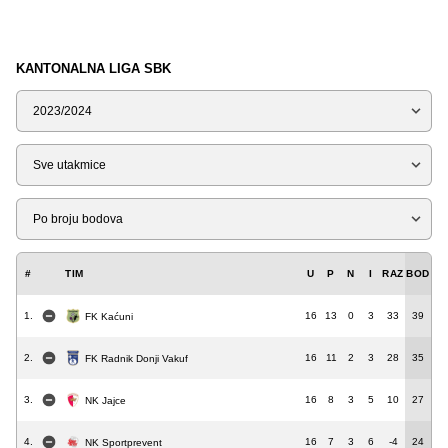
KANTONALNA LIGA SBK
Sezona
Tip
Liga
#
TIM
U
P
N
I
RAZ
BOD
1.
16
13
0
3
33
39
FK Kaćuni
2.
16
11
2
3
28
35
FK Radnik Donji Vakuf
3.
16
8
3
5
10
27
NK Jajce
4.
16
7
3
6
-4
24
NK Sportprevent