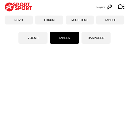
Prijava
Otvori profi
Ot
NOVO
FORUM
MOJE TEME
TABELE
VIJESTI
TABELA
RASPORED