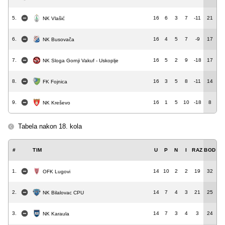
5.
16
6
3
7
-11
21
NK Vlašić
6.
16
4
5
7
-9
17
NK Busovača
7.
16
5
2
9
-18
17
NK Sloga Gornji Vakuf - Uskoplje
8.
16
3
5
8
-11
14
FK Fojnica
9.
16
1
5
10
-18
8
NK Kreševo
Tabela nakon 18. kola
#
TIM
U
P
N
I
RAZ
BOD
1.
14
10
2
2
19
32
OFK Lugovi
2.
14
7
4
3
21
25
NK Bilalovac CPU
3.
14
7
3
4
3
24
NK Karaula