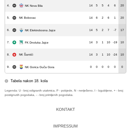
4.
14
5
5
4
6
20
NK Nova Bila
5.
NK Bobovac
14
6
2
6
1
20
6.
14
5
2
7
-7
17
NK Elektrobosna Jajce
7.
14
3
1
10
-19
10
FK Dnoluka Jajce
8.
NK Šantići
14
3
1
10
-24
10
9.
0
0
0
0
0
0
NK Gorica Guča Gora
Tabela nakon 18. kola
Legenda: U - broj odigranih utakmica, P - pobjede, N - neriješeno, I - Izgubljene, + - broj
postignutih pogodaka, - - broj primljenih pogodaka.
KONTAKT
IMPRESSUM