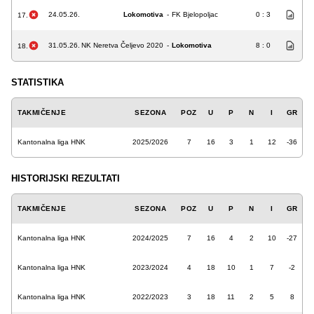
24.05.26.
Lokomotiva
-
FK Bjelopoljac
0 : 3
17.
31.05.26.
NK Neretva Čeljevo 2020
-
Lokomotiva
8 : 0
18.
STATISTIKA
TAKMIČENJE
SEZONA
POZ
U
P
N
I
GR
Kantonalna liga HNK
2025/2026
7
16
3
1
12
-36
HISTORIJSKI REZULTATI
TAKMIČENJE
SEZONA
POZ
U
P
N
I
GR
Kantonalna liga HNK
2024/2025
7
16
4
2
10
-27
Kantonalna liga HNK
2023/2024
4
18
10
1
7
-2
Kantonalna liga HNK
2022/2023
3
18
11
2
5
8