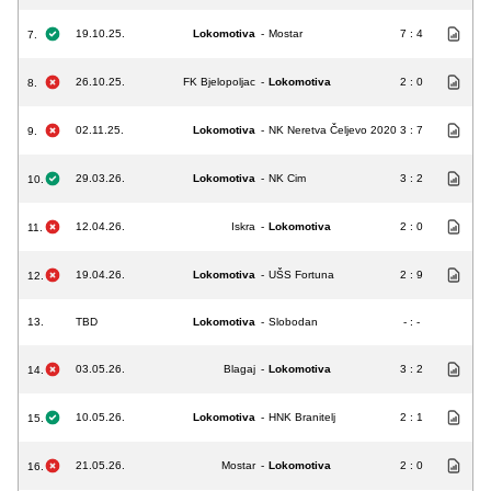
19.10.25.
Lokomotiva
-
Mostar
7 : 4
7.
26.10.25.
FK Bjelopoljac
-
Lokomotiva
2 : 0
8.
02.11.25.
Lokomotiva
-
NK Neretva Čeljevo 2020
3 : 7
9.
29.03.26.
Lokomotiva
-
NK Cim
3 : 2
10.
12.04.26.
Iskra
-
Lokomotiva
2 : 0
11.
19.04.26.
Lokomotiva
-
UŠS Fortuna
2 : 9
12.
13.
TBD
Lokomotiva
-
Slobodan
- : -
03.05.26.
Blagaj
-
Lokomotiva
3 : 2
14.
10.05.26.
Lokomotiva
-
HNK Branitelj
2 : 1
15.
21.05.26.
Mostar
-
Lokomotiva
2 : 0
16.