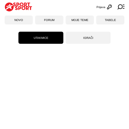
Prijava
Otvori profi
Ot
NOVO
FORUM
MOJE TEME
TABELE
UTAKMICE
IGRAČI