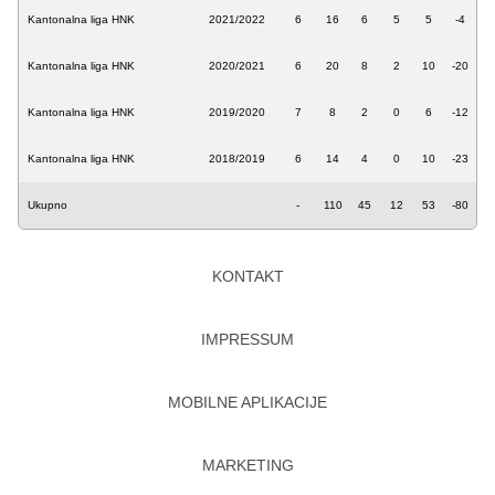
Kantonalna liga HNK
2021/2022
6
16
6
5
5
-4
Kantonalna liga HNK
2020/2021
6
20
8
2
10
-20
Kantonalna liga HNK
2019/2020
7
8
2
0
6
-12
Kantonalna liga HNK
2018/2019
6
14
4
0
10
-23
Ukupno
-
110
45
12
53
-80
KONTAKT
IMPRESSUM
MOBILNE APLIKACIJE
MARKETING