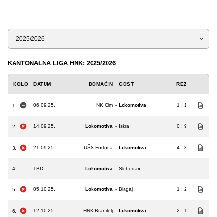
Sezona
KANTONALNA LIGA HNK: 2025/2026
KOLO
DATUM
DOMAĆIN
GOST
REZ
06.09.25.
NK Cim
-
Lokomotiva
1 : 1
1.
14.09.25.
Lokomotiva
-
Iskra
0 : 9
2.
21.09.25.
UŠS Fortuna
-
Lokomotiva
4 : 3
3.
4.
TBD
Lokomotiva
-
Slobodan
- : -
05.10.25.
Lokomotiva
-
Blagaj
1 : 2
5.
12.10.25.
HNK Branitelj
-
Lokomotiva
2 : 1
6.