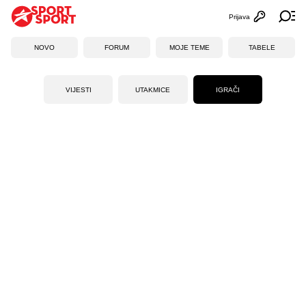
Prijava
Otvori profi
Ot
NOVO
FORUM
MOJE TEME
TABELE
VIJESTI
UTAKMICE
IGRAČI