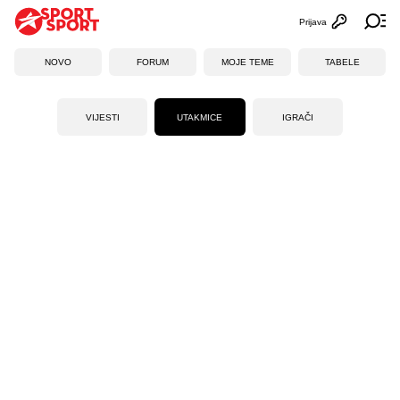
Prijava
Otvori profi
Ot
NOVO
FORUM
MOJE TEME
TABELE
VIJESTI
UTAKMICE
IGRAČI