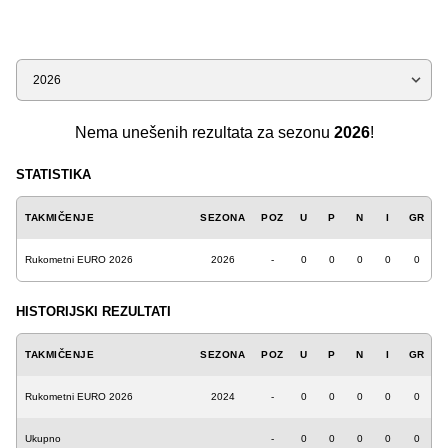
Sezona
Nema unešenih rezultata za sezonu
2026
!
STATISTIKA
TAKMIČENJE
SEZONA
POZ
U
P
N
I
GR
Rukometni EURO 2026
2026
-
0
0
0
0
0
HISTORIJSKI REZULTATI
TAKMIČENJE
SEZONA
POZ
U
P
N
I
GR
Rukometni EURO 2026
2024
-
0
0
0
0
0
Ukupno
-
0
0
0
0
0