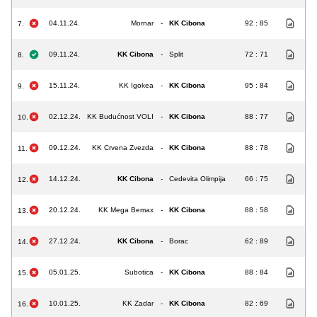
04.11.24.
Mornar
-
KK Cibona
92 : 85
7.
09.11.24.
KK Cibona
-
Split
72 : 71
8.
15.11.24.
KK Igokea
-
KK Cibona
95 : 84
9.
02.12.24.
KK Budućnost VOLI
-
KK Cibona
88 : 77
10.
09.12.24.
KK Crvena Zvezda
-
KK Cibona
88 : 78
11.
14.12.24.
KK Cibona
-
Cedevita Olimpija
66 : 75
12.
20.12.24.
KK Mega Bemax
-
KK Cibona
88 : 58
13.
27.12.24.
KK Cibona
-
Borac
62 : 89
14.
05.01.25.
Subotica
-
KK Cibona
88 : 84
15.
10.01.25.
KK Zadar
-
KK Cibona
82 : 69
16.