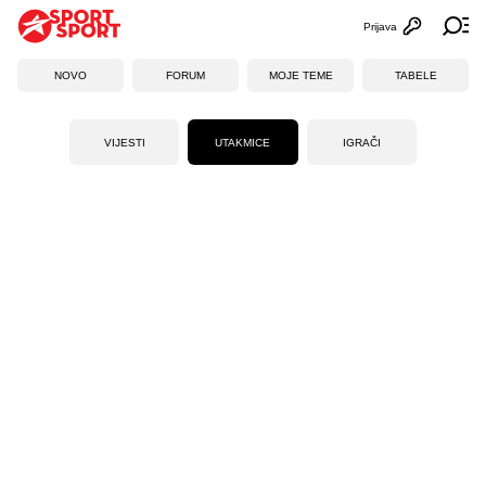
Prijava
Otvori profi
Ot
NOVO
FORUM
MOJE TEME
TABELE
VIJESTI
UTAKMICE
IGRAČI