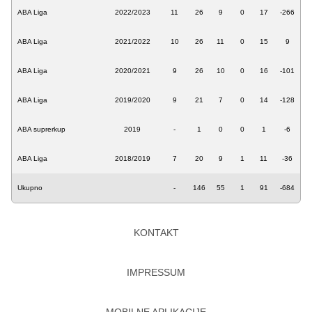
ABA Liga
2022/2023
11
26
9
0
17
-266
ABA Liga
2021/2022
10
26
11
0
15
9
ABA Liga
2020/2021
9
26
10
0
16
-101
ABA Liga
2019/2020
9
21
7
0
14
-128
ABA suprerkup
2019
-
1
0
0
1
-6
ABA Liga
2018/2019
7
20
9
1
11
-36
Ukupno
-
146
55
1
91
-684
KONTAKT
IMPRESSUM