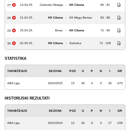
13.04.25.
Cedevita Olimpija
-
KK Cibona
96 : 81
27.
21.04.25.
KK Cibona
-
KK Mega Bemax
83 : 88
28.
25.04.25.
Borac
-
KK Cibona
72 : 66
29.
02.05.25.
KK Cibona
-
Subotica
72 : 108
30.
STATISTIKA
TAKMIČENJE
SEZONA
POZ
U
P
N
I
GR
ABA Liga
2024/2025
15
30
4
0
26
-375
HISTORIJSKI REZULTATI
TAKMIČENJE
SEZONA
POZ
U
P
N
I
GR
ABA Liga
2023/2024
12
26
9
0
17
-156