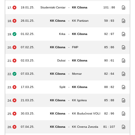
19.01.25.
Studentski Centar
-
KK Cibona
101 : 86
17.
26.01.25.
KK Cibona
-
KK Partizan
59 : 93
18.
01.02.25.
Krka
-
KK Cibona
92 : 97
19.
07.02.25.
KK Cibona
-
FMP
85 : 86
20.
02.03.25.
Dubai
-
KK Cibona
90 : 61
21.
07.03.25.
KK Cibona
-
Mornar
82 : 64
22.
17.03.25.
Split
-
KK Cibona
88 : 82
23.
21.03.25.
KK Cibona
-
KK Igokea
85 : 88
24.
30.03.25.
KK Cibona
-
KK Budućnost VOLI
82 : 96
25.
07.04.25.
KK Cibona
-
KK Crvena Zvezda
81 : 107
26.