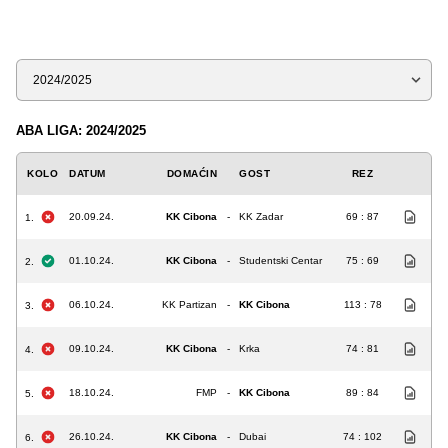
Sezona
ABA LIGA: 2024/2025
KOLO
DATUM
DOMAĆIN
GOST
REZ
20.09.24.
KK Cibona
-
KK Zadar
69 : 87
1.
01.10.24.
KK Cibona
-
Studentski Centar
75 : 69
2.
06.10.24.
KK Partizan
-
KK Cibona
113 : 78
3.
09.10.24.
KK Cibona
-
Krka
74 : 81
4.
18.10.24.
FMP
-
KK Cibona
89 : 84
5.
26.10.24.
KK Cibona
-
Dubai
74 : 102
6.