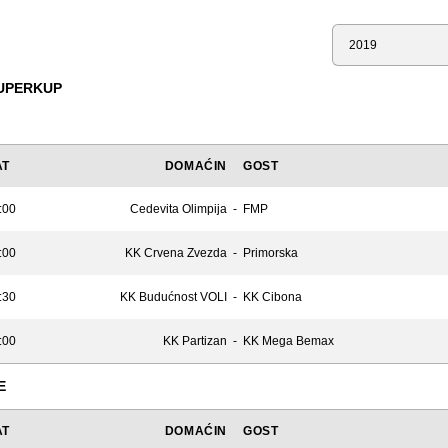
Sezona
SUPERKUP
AT
DOMAĆIN
GOST
:00
Cedevita Olimpija
-
FMP
:00
KK Crvena Zvezda
-
Primorska
:30
KK Budućnost VOLI
-
KK Cibona
:00
KK Partizan
-
KK Mega Bemax
E
AT
DOMAĆIN
GOST