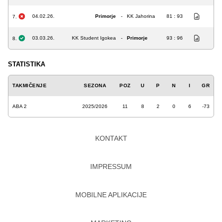
04.02.26.
Primorje
-
KK Jahorina
81 : 93
7.
03.03.26.
KK Student Igokea
-
Primorje
93 : 96
8.
STATISTIKA
TAKMIČENJE
SEZONA
POZ
U
P
N
I
GR
ABA 2
2025/2026
11
8
2
0
6
-73
KONTAKT
IMPRESSUM
MOBILNE APLIKACIJE