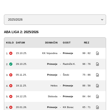
Sezona
ABA LIGA 2: 2025/2026
KOLO
DATUM
DOMAĆIN
GOST
REZ
15.10.25.
KK Vojvodina
-
Primorje
99 : 82
1.
29.10.25.
Primorje
-
Radnički K.
96 : 76
2.
05.11.25.
Primorje
-
Široki
75 : 86
3.
19.11.25.
Helios
-
Primorje
86 : 56
4.
24.12.25.
Sloboda
-
Primorje
84 : 64
5.
20.01.26.
Primorje
-
KK Borac
65 : 71
6.