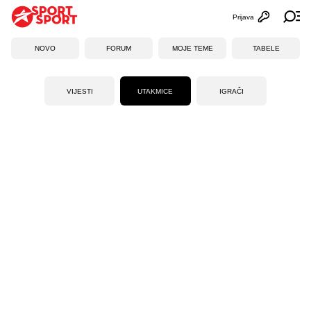
Prijava
Otvori profi
Ot
NOVO
FORUM
MOJE TEME
TABELE
VIJESTI
UTAKMICE
IGRAČI