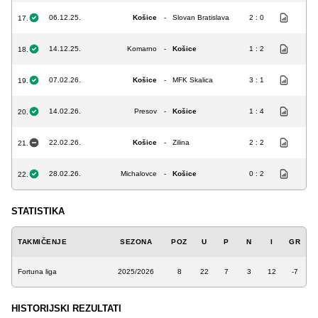
06.12.25.
Košice
-
Slovan Bratislava
2 : 0
17.
14.12.25.
Komarno
-
Košice
1 : 2
18.
07.02.26.
Košice
-
MFK Skalica
3 : 1
19.
14.02.26.
Presov
-
Košice
1 : 4
20.
22.02.26.
Košice
-
Zilina
2 : 2
21.
28.02.26.
Michalovce
-
Košice
0 : 2
22.
STATISTIKA
TAKMIČENJE
SEZONA
POZ
U
P
N
I
GR
Fortuna liga
2025/2026
8
22
7
3
12
-7
HISTORIJSKI REZULTATI