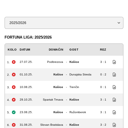
Sezona
FORTUNA LIGA: 2025/2026
KOLO
DATUM
DOMAĆIN
GOST
REZ
27.07.25.
Podbrezova
-
Košice
3 : 1
1.
01.10.25.
Košice
-
Dunajska Streda
0 : 2
2.
10.08.25.
Košice
-
Trenčin
0 : 1
3.
29.10.25.
Spartak Trnava
-
Košice
3 : 1
4.
23.08.25.
Košice
-
Ružomberok
3 : 1
5.
31.08.25.
Slovan Bratislava
-
Košice
3 : 2
6.