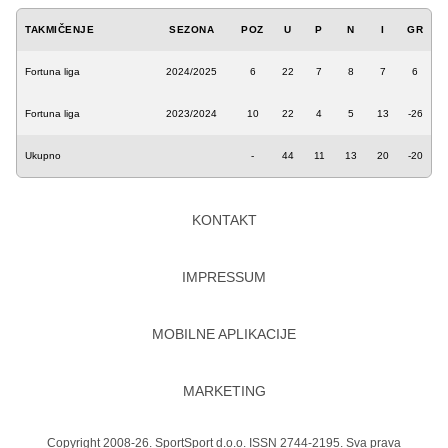
TAKMIČENJE
SEZONA
POZ
U
P
N
I
GR
Fortuna liga
2024/2025
6
22
7
8
7
6
Fortuna liga
2023/2024
10
22
4
5
13
-26
Ukupno
-
44
11
13
20
-20
KONTAKT
IMPRESSUM
MOBILNE APLIKACIJE
MARKETING
Copyright 2008-26. SportSport d.o.o. ISSN 2744-2195. Sva prava