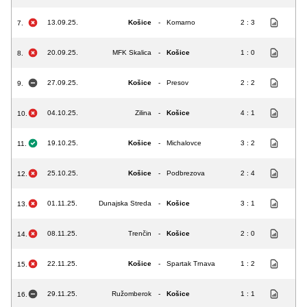
13.09.25.
Košice
-
Komarno
2 : 3
7.
20.09.25.
MFK Skalica
-
Košice
1 : 0
8.
27.09.25.
Košice
-
Presov
2 : 2
9.
04.10.25.
Zilina
-
Košice
4 : 1
10.
19.10.25.
Košice
-
Michalovce
3 : 2
11.
25.10.25.
Košice
-
Podbrezova
2 : 4
12.
01.11.25.
Dunajska Streda
-
Košice
3 : 1
13.
08.11.25.
Trenčin
-
Košice
2 : 0
14.
22.11.25.
Košice
-
Spartak Trnava
1 : 2
15.
29.11.25.
Ružomberok
-
Košice
1 : 1
16.