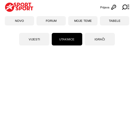
Prijava
Otvori profi
Ot
NOVO
FORUM
MOJE TEME
TABELE
VIJESTI
UTAKMICE
IGRAČI