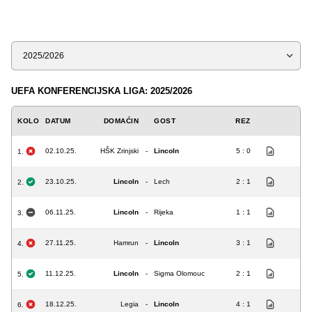
Sezona
UEFA KONFERENCIJSKA LIGA: 2025/2026
KOLO
DATUM
DOMAĆIN
GOST
REZ
02.10.25.
HŠK Zrinjski
-
Lincoln
5 : 0
1.
23.10.25.
Lincoln
-
Lech
2 : 1
2.
06.11.25.
Lincoln
-
Rijeka
1 : 1
3.
27.11.25.
Hamrun
-
Lincoln
3 : 1
4.
11.12.25.
Lincoln
-
Sigma Olomouc
2 : 1
5.
18.12.25.
Legia
-
Lincoln
4 : 1
6.