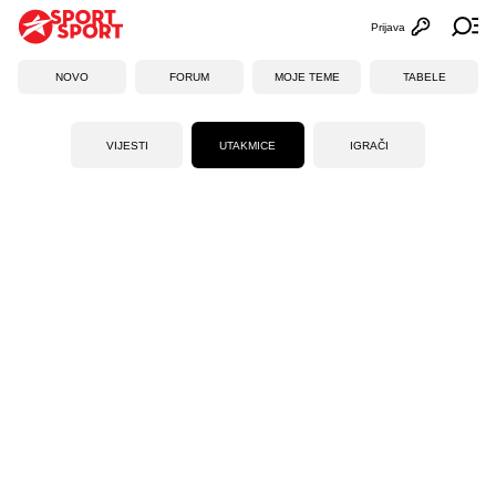
Prijava
Otvori profi
Ot
NOVO
FORUM
MOJE TEME
TABELE
VIJESTI
UTAKMICE
IGRAČI