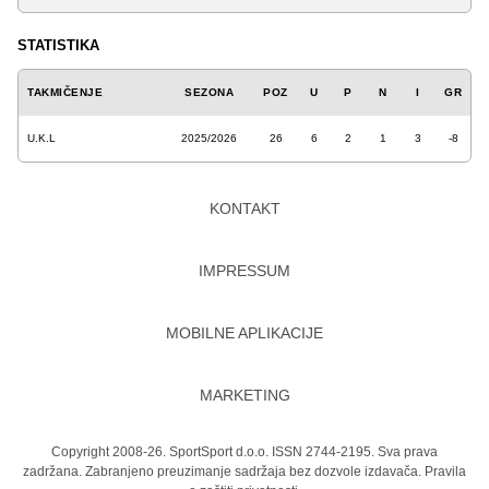
STATISTIKA
TAKMIČENJE
SEZONA
POZ
U
P
N
I
GR
U.K.L
2025/2026
26
6
2
1
3
-8
KONTAKT
IMPRESSUM
MOBILNE APLIKACIJE
MARKETING
Copyright 2008-26. SportSport d.o.o. ISSN 2744-2195. Sva prava
zadržana. Zabranjeno preuzimanje sadržaja bez dozvole izdavača.
Pravila