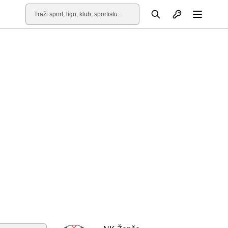
Otvori profil
Pretraga
Otvori