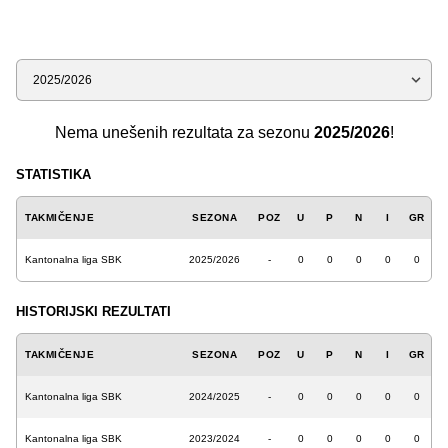
Sezona
Nema unešenih rezultata za sezonu
2025/2026
!
STATISTIKA
TAKMIČENJE
SEZONA
POZ
U
P
N
I
GR
Kantonalna liga SBK
2025/2026
-
0
0
0
0
0
HISTORIJSKI REZULTATI
TAKMIČENJE
SEZONA
POZ
U
P
N
I
GR
Kantonalna liga SBK
2024/2025
-
0
0
0
0
0
Kantonalna liga SBK
2023/2024
-
0
0
0
0
0