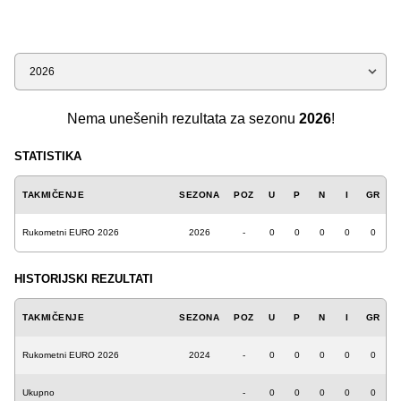
Sezona
Nema unešenih rezultata za sezonu
2026
!
STATISTIKA
TAKMIČENJE
SEZONA
POZ
U
P
N
I
GR
Rukometni EURO 2026
2026
-
0
0
0
0
0
HISTORIJSKI REZULTATI
TAKMIČENJE
SEZONA
POZ
U
P
N
I
GR
Rukometni EURO 2026
2024
-
0
0
0
0
0
Ukupno
-
0
0
0
0
0