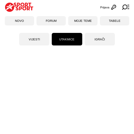
Prijava
Otvori profi
Ot
NOVO
FORUM
MOJE TEME
TABELE
VIJESTI
UTAKMICE
IGRAČI