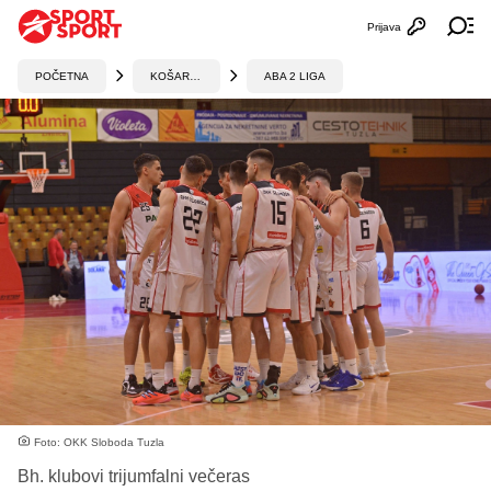
Prijava
Otvori profi
Ot
POČETNA
KOŠARKA
ABA 2 LIGA
Foto: OKK Sloboda Tuzla
Bh. klubovi trijumfalni večeras