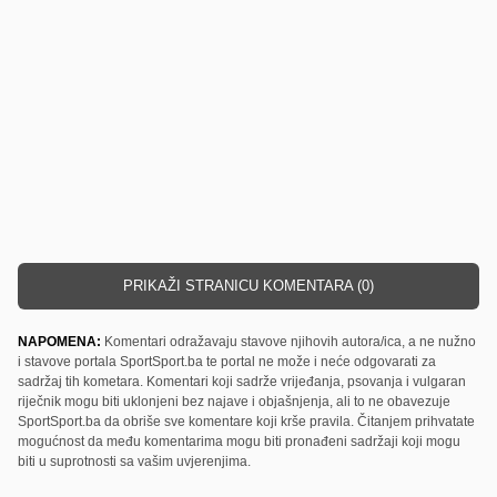
PRIKAŽI STRANICU KOMENTARA (0)
NAPOMENA:
Komentari odražavaju stavove njihovih autora/ica, a ne nužno
i stavove portala SportSport.ba te portal ne može i neće odgovarati za
sadržaj tih kometara. Komentari koji sadrže vrijeđanja, psovanja i vulgaran
riječnik mogu biti uklonjeni bez najave i objašnjenja, ali to ne obavezuje
SportSport.ba da obriše sve komentare koji krše pravila. Čitanjem prihvatate
mogućnost da među komentarima mogu biti pronađeni sadržaji koji mogu
biti u suprotnosti sa vašim uvjerenjima.