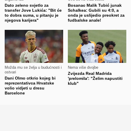
Dato zeleno svjetlo za
Bosanac Malik Tubić junak
transfer Jove Lukića: "Bit će
Schalkea: Gubili su 4:0, a
to dobra suma, u pitanju je
onda je uslijedio preokret za
njegova karijera"
fudbalske anale!
Možda mu se želja u budućnosti i
Nema više dvojbe
ostvari
Zvijezda Real Madrida
Dani Olmo otkrio kojeg bi
'prelomila': "Želim napustiti
reprezentativca Hrvatske
klub"
volio vidjeti u dresu
Barcelone