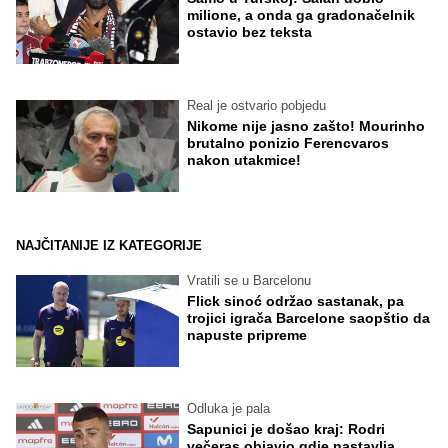
milione, a onda ga gradonačelnik
ostavio bez teksta
Real je ostvario pobjedu
Nikome nije jasno zašto! Mourinho
brutalno ponizio Ferencvaros
nakon utakmice!
NAJČITANIJE IZ KATEGORIJE
Vratili se u Barcelonu
Flick sinoć održao sastanak, pa
trojici igrača Barcelone saopštio da
napuste pripreme
Odluka je pala
Sapunici je došao kraj: Rodri
večeras objavio gdje nastavlja