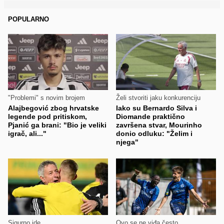
POPULARNO
"Problemi" s novim brojem
Želi stvoriti jaku konkurenciju
Alajbegović zbog hrvatske
Iako su Bernardo Silva i
legende pod pritiskom,
Diomande praktično
Pjanić ga brani: "Bio je veliki
završena stvar, Mourinho
igrač, ali..."
donio odluku: "Želim i
njega"
Sigurno ide
Ovo se ne viđa često