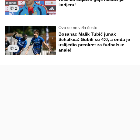
karijeru!
2
Ovo se ne viđa često
Bosanac Malik Tubić junak
Schalkea: Gubili su 4:0, a onda je
uslijedio preokret za fudbalske
1
anale!