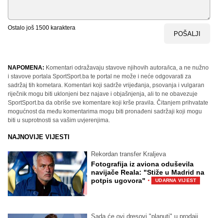
Ostalo još
1500
karaktera
POŠALJI
NAPOMENA:
Komentari odražavaju stavove njihovih autora/ica, a ne nužno
i stavove portala SportSport.ba te portal ne može i neće odgovarati za
sadržaj tih kometara. Komentari koji sadrže vrijeđanja, psovanja i vulgaran
riječnik mogu biti uklonjeni bez najave i objašnjenja, ali to ne obavezuje
SportSport.ba da obriše sve komentare koji krše pravila. Čitanjem prihvatate
mogućnost da među komentarima mogu biti pronađeni sadržaji koji mogu
biti u suprotnosti sa vašim uvjerenjima.
NAJNOVIJE VIJESTI
Rekordan transfer Kraljeva
Fotografija iz aviona oduševila
navijače Reala: "Stiže u Madrid na
·
potpis ugovora"
UDARNA VIJEST
Sada će ovi dresovi "planuti" u prodaji