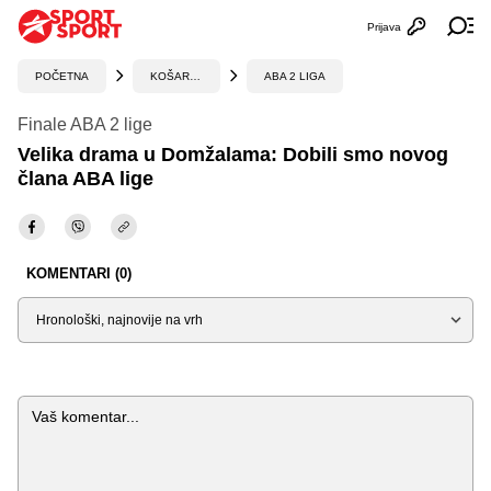
Prijava
Otvori profi
Ot
POČETNA
KOŠARKA
ABA 2 LIGA
Finale ABA 2 lige
Velika drama u Domžalama: Dobili smo novog
člana ABA lige
KOMENTARI (0)
Sortiraj
Komentar