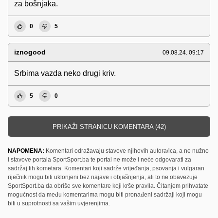
za bošnjaka.
0
5
iznogood
09.08.24. 09:17
Srbima vazda neko drugi kriv.
5
0
PRIKAŽI STRANICU KOMENTARA (42)
NAPOMENA:
Komentari odražavaju stavove njihovih autora/ica, a ne nužno
i stavove portala SportSport.ba te portal ne može i neće odgovarati za
sadržaj tih kometara. Komentari koji sadrže vrijeđanja, psovanja i vulgaran
riječnik mogu biti uklonjeni bez najave i objašnjenja, ali to ne obavezuje
SportSport.ba da obriše sve komentare koji krše pravila. Čitanjem prihvatate
mogućnost da među komentarima mogu biti pronađeni sadržaji koji mogu
biti u suprotnosti sa vašim uvjerenjima.