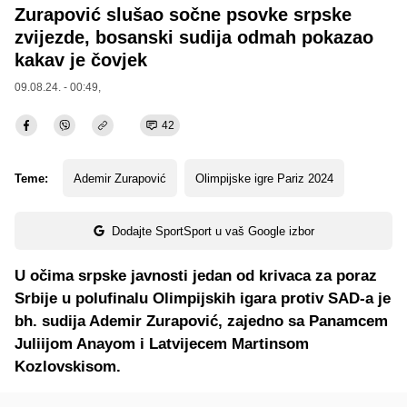
Zurapović slušao sočne psovke srpske
zvijezde, bosanski sudija odmah pokazao
kakav je čovjek
09.08.24. - 00:49,
42
Teme:
Ademir Zurapović
Olimpijske igre Pariz 2024
Dodajte SportSport u vaš Google izbor
U očima srpske javnosti jedan od krivaca za poraz
Srbije u polufinalu Olimpijskih igara protiv SAD-a je
bh. sudija Ademir Zurapović, zajedno sa Panamcem
Juliijom Anayom i Latvijecem Martinsom
Kozlovskisom.