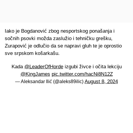
Iako je Bogdanović zbog nesportskog ponašanja i
sočnih psovki možda zaslužio i tehničku grešku,
Zurapović je odlučio da se napravi gluh te je oprostio
sve srpskom košarkašu.
Kada ⁦
@LeaderOfHorde
⁩ izgubi živce i očita lekciju
@KingJames
⁩
pic.twitter.com/hacNi8N12Z
August 8, 2024
— Aleksandar Ilić (@aleks89ilic)