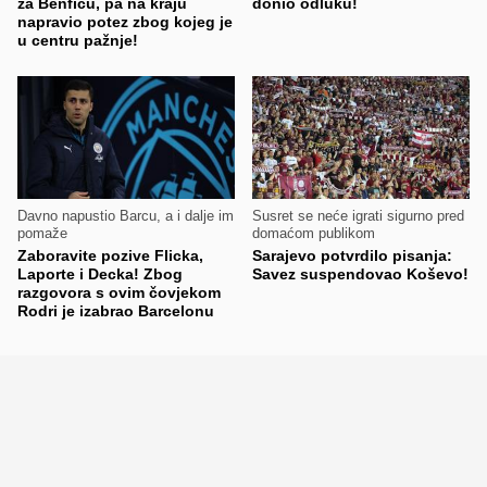
za Benficu, pa na kraju
donio odluku!
napravio potez zbog kojeg je
u centru pažnje!
Davno napustio Barcu, a i dalje im
Susret se neće igrati sigurno pred
pomaže
domaćom publikom
Zaboravite pozive Flicka,
Sarajevo potvrdilo pisanja:
Laporte i Decka! Zbog
Savez suspendovao Koševo!
razgovora s ovim čovjekom
Rodri je izabrao Barcelonu