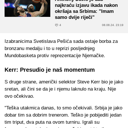
najkraću izjavu ikada nakon
okršaja sa Srbima: "Imam
samo dvije riječi"
4
08.08.24. 23:19
Izabranicima Svetislava Pešića sada ostaje borba za
bronzanu medalju i to u reprizi posljednjeg
Mundobasketa protiv reprezentacije Njemačke.
Kerr: Presudio je naš momentum
S druge strane, američki selektor Steve Kerr bio je jako
sretan, ali čini se da je i njemu laknulo na kraju. Nije
ovo očekivao.
"Teška utakmica danas, to smo očekivali. Srbija je jako
dobar tim sa dobrim trenerom. Teško je pobijediti jedan
tim triput, dva puta na ovom turniru. Igrali su