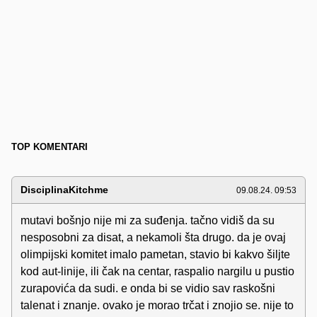
TOP KOMENTARI
DisciplinaKitchme
09.08.24. 09:53
mutavi bošnjo nije mi za suđenja. tačno vidiš da su
nesposobni za disat, a nekamoli šta drugo. da je ovaj
olimpijski komitet imalo pametan, stavio bi kakvo šiljte
kod aut-linije, ili čak na centar, raspalio nargilu u pustio
zurapovića da sudi. e onda bi se vidio sav raskošni
talenat i znanje. ovako je morao trčat i znojio se. nije to