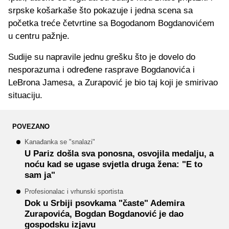
srpske košarkaše što pokazuje i jedna scena sa
početka treće četvrtine sa Bogodanom Bogdanovićem
u centru pažnje.
Sudije su napravile jednu grešku što je dovelo do
nesporazuma i određene rasprave Bogdanovića i
LeBrona Jamesa, a Zurapović je bio taj koji je smirivao
situaciju.
POVEZANO
Kanađanka se "snalazi"
U Pariz došla sva ponosna, osvojila medalju, a
noću kad se ugase svjetla druga žena: "E to
sam ja"
Profesionalac i vrhunski sportista
Dok u Srbiji psovkama "časte" Ademira
Zurapovića, Bogdan Bogdanović je dao
gospodsku izjavu