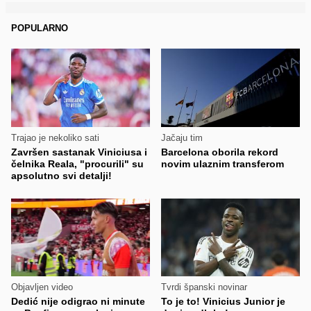
POPULARNO
Trajao je nekoliko sati
Jačaju tim
Završen sastanak Viniciusa i
Barcelona oborila rekord
čelnika Reala, "procurili" su
novim ulaznim transferom
apsolutno svi detalji!
Objavljen video
Tvrdi španski novinar
Dedić nije odigrao ni minute
To je to! Vinicius Junior je