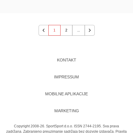
1
2
...
Previous
Next
KONTAKT
IMPRESSUM
MOBILNE APLIKACIJE
MARKETING
Copyright 2008-26. SportSport d.o.o. ISSN 2744-2195. Sva prava
zadržana. Zabranjeno preuzimanje sadržaja bez dozvole izdavača.
Pravila