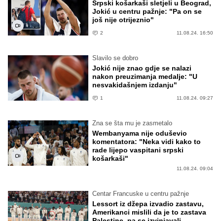
Srpski košarkaši sletjeli u Beograd,
Jokić u centru pažnje: "Pa on se
još nije otrijeznio"
2
11.08.24. 16:50
Slavilo se dobro
Jokić nije znao gdje se nalazi
nakon preuzimanja medalje: "U
nesvakidašnjem izdanju"
1
11.08.24. 09:27
Zna se šta mu je zasmetalo
Wembanyama nije oduševio
komentatora: "Neka vidi kako to
rade lijepo vaspitani srpski
košarkaši"
11.08.24. 09:04
Centar Francuske u centru pažnje
Lessort iz džepa izvadio zastavu,
Amerikanci mislili da je to zastava
Palestine, pa se izvinjavali