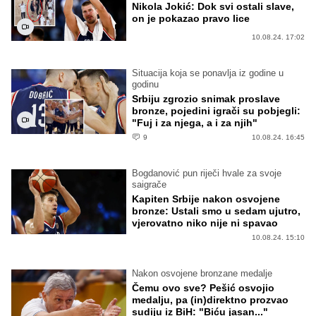
Nikola Jokić: Dok svi ostali slave,
on je pokazao pravo lice
10.08.24. 17:02
Situacija koja se ponavlja iz godine u
godinu
Srbiju zgrozio snimak proslave
bronze, pojedini igrači su pobjegli:
"Fuj i za njega, a i za njih"
9
10.08.24. 16:45
Bogdanović pun riječi hvale za svoje
saigrače
Kapiten Srbije nakon osvojene
bronze: Ustali smo u sedam ujutro,
vjerovatno niko nije ni spavao
10.08.24. 15:10
Nakon osvojene bronzane medalje
Čemu ovo sve? Pešić osvojio
medalju, pa (in)direktno prozvao
sudiju iz BiH: "Biću jasan..."