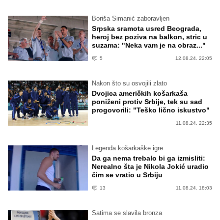
Boriša Simanić zaboravljen
Srpska sramota usred Beograda,
heroj bez poziva na balkon, stric u
suzama: "Neka vam je na obraz..."
5
12.08.24. 22:05
Nakon što su osvojili zlato
Dvojica američkih košarkaša
poniženi protiv Srbije, tek su sad
progovorili: "Teško lično iskustvo"
11.08.24. 22:35
Legenda košarkaške igre
Da ga nema trebalo bi ga izmisliti:
Nerealno šta je Nikola Jokić uradio
čim se vratio u Srbiju
13
11.08.24. 18:03
Satima se slavila bronza