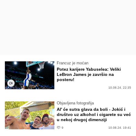
Francuz je moćan
Potez karijere Yabuselea: Veliki
LeBron James je završio na
posteru!
10.08.24. 22:35
Objavljena fotografija
Al' će sutra glava da boli - Jokić i
društvo uz alkohol i cigarete su već
u nekoj drugoj dimenziji
9
10.08.24. 19:41