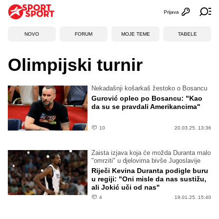
Prijava
Otvori profi
Ot
NOVO
FORUM
MOJE TEME
TABELE
Olimpijski turnir
Nekadašnji košarkaš žestoko o Bosancu
Gurović opleo po Bosancu: "Kao
da su se pravdali Amerikancima"
10
20.03.25. 13:36
Zaista izjava koja će možda Duranta malo
"omrziti" u djelovima bivše Jugoslavije
Riječi Kevina Duranta podigle buru
u regiji: "Oni misle da nas sustižu,
ali Jokić uči od nas"
4
19.01.25. 15:40