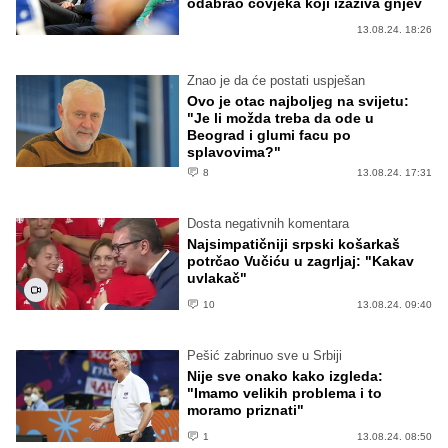
odabrao čovjeka koji izaziva gnjev
13.08.24. 18:26
Znao je da će postati uspješan
Ovo je otac najboljeg na svijetu:
"Je li možda treba da ode u
Beograd i glumi facu po
splavovima?"
8
13.08.24. 17:31
Dosta negativnih komentara
Najsimpatičniji srpski košarkaš
potrčao Vučiću u zagrljaj: "Kakav
uvlakač"
10
13.08.24. 09:40
Pešić zabrinuo sve u Srbiji
Nije sve onako kako izgleda:
"Imamo velikih problema i to
moramo priznati"
1
13.08.24. 08:50