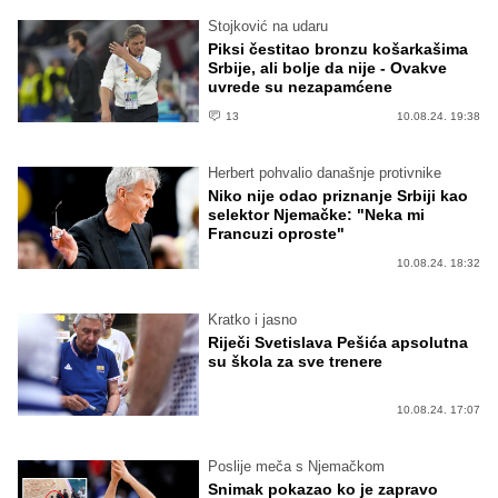
Stojković na udaru
Piksi čestitao bronzu košarkašima
Srbije, ali bolje da nije - Ovakve
uvrede su nezapamćene
13
10.08.24. 19:38
Herbert pohvalio današnje protivnike
Niko nije odao priznanje Srbiji kao
selektor Njemačke: "Neka mi
Francuzi oproste"
10.08.24. 18:32
Kratko i jasno
Riječi Svetislava Pešića apsolutna
su škola za sve trenere
10.08.24. 17:07
Poslije meča s Njemačkom
Snimak pokazao ko je zapravo