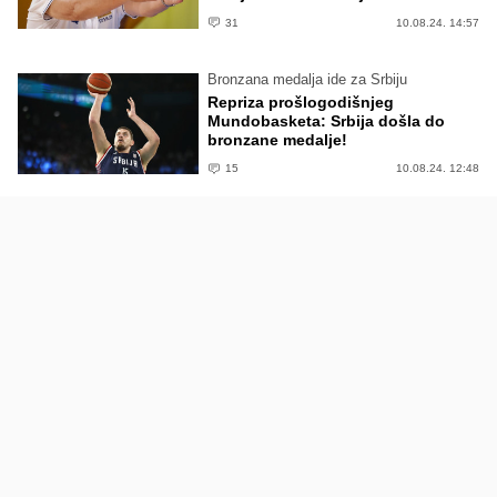
31
10.08.24. 14:57
Bronzana medalja ide za Srbiju
Repriza prošlogodišnjeg
Mundobasketa: Srbija došla do
bronzane medalje!
15
10.08.24. 12:48