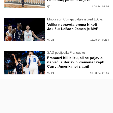
1
11.08.24. 08:16
Mnogi su i Curryja vidjeli ispred LBJ-a
Velika nepravda prema Nikoli
Jokiću: LeBron James je MVP!
26
11.08.24. 00:14
SAD pobijedila Francusku
Francuzi bili blizu, ali se pojavio
najveći šuter svih vremena Steph
Curry: Amerikanci zlatni!
24
10.08.24. 23:16