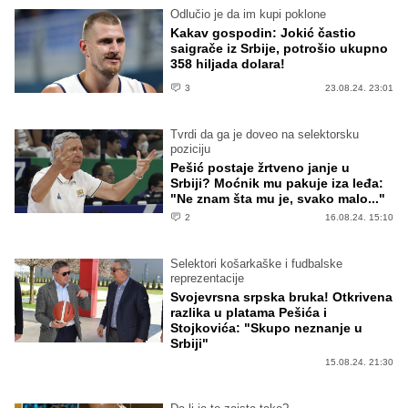
Odlučio je da im kupi poklone
Kakav gospodin: Jokić častio
saigrače iz Srbije, potrošio ukupno
358 hiljada dolara!
3
23.08.24. 23:01
Tvrdi da ga je doveo na selektorsku
poziciju
Pešić postaje žrtveno janje u
Srbiji? Moćnik mu pakuje iza leđa:
"Ne znam šta mu je, svako malo..."
2
16.08.24. 15:10
Selektori košarkaške i fudbalske
reprezentacije
Svojevrsna srpska bruka! Otkrivena
razlika u platama Pešića i
Stojkovića: "Skupo neznanje u
Srbiji"
15.08.24. 21:30