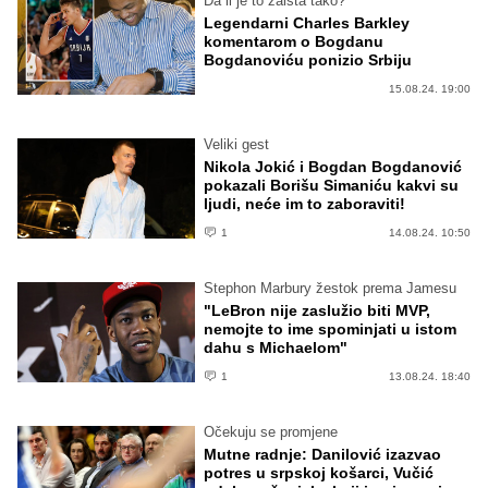
Da li je to zaista tako?
Legendarni Charles Barkley
komentarom o Bogdanu
Bogdanoviću ponizio Srbiju
15.08.24. 19:00
Veliki gest
Nikola Jokić i Bogdan Bogdanović
pokazali Borišu Simaniću kakvi su
ljudi, neće im to zaboraviti!
1
14.08.24. 10:50
Stephon Marbury žestok prema Jamesu
"LeBron nije zaslužio biti MVP,
nemojte to ime spominjati u istom
dahu s Michaelom"
1
13.08.24. 18:40
Očekuju se promjene
Mutne radnje: Danilović izazvao
potres u srpskoj košarci, Vučić