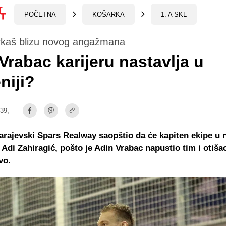
POČETNA
KOŠARKA
1. A SKL
rkaš blizu novog angažmana
Vrabac karijeru nastavlja u
niji?
:39,
arajevski Spars Realway saopštio da će kapiten ekipe u 
i Adi Zahiragić, pošto je Adin Vrabac napustio tim i otiša
vo.