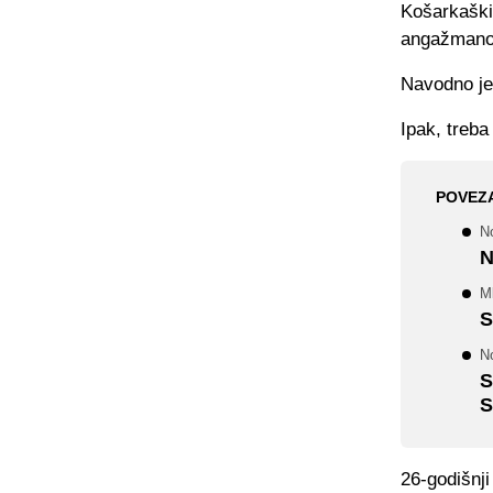
Košarkaški 
angažmanom
Navodno je
Ipak, treb
POVEZ
No
N
Ml
S
N
S
S
26-godišnji