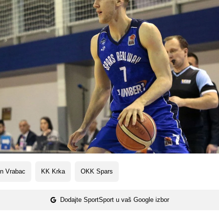
in Vrabac
KK Krka
OKK Spars
Dodajte SportSport u vaš Google izbor