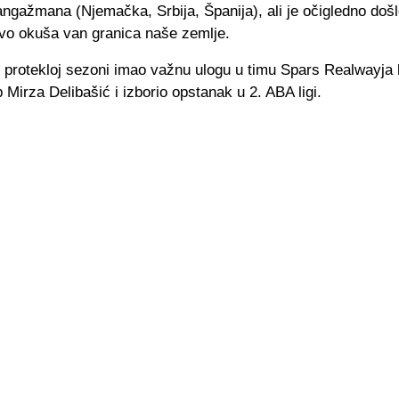
angažmana (Njemačka, Srbija, Španija), ali je očigledno doš
vo okuša van granica naše zemlje.
 protekloj sezoni imao važnu ulogu u timu Spars Realwayja k
 Mirza Delibašić i izborio opstanak u 2. ABA ligi.