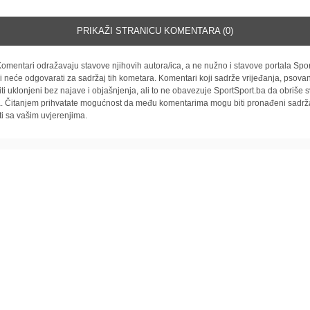
PRIKAŽI STRANICU KOMENTARA (0)
omentari odražavaju stavove njihovih autora/ica, a ne nužno i stavove portala Spor
i neće odgovarati za sadržaj tih kometara. Komentari koji sadrže vrijeđanja, psovan
iti uklonjeni bez najave i objašnjenja, ali to ne obavezuje SportSport.ba da obriše
la. Čitanjem prihvatate mogućnost da među komentarima mogu biti pronađeni sadrža
ti sa vašim uvjerenjima.