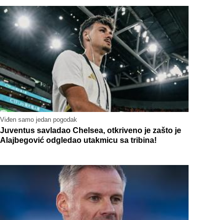
Viđen samo jedan pogodak
Juventus savladao Chelsea, otkriveno je zašto je
Alajbegović odgledao utakmicu sa tribina!