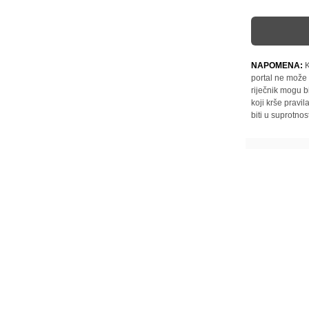
NAPOMENA:
K
portal ne može 
riječnik mogu b
koji krše pravi
biti u suprotnos