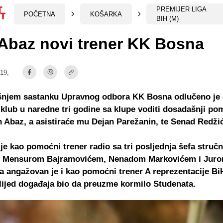
PREMIJER LIGA
POČETNA
KOŠARKA
BIH (M)
Abaz novi trener KK Bosna
:19,
šnjem sastanku Upravnog odbora KK Bosna odlučeno je 
 klub u naredne tri godine sa klupe voditi dosadašnji po
n Abaz, a asistiraće mu Dejan Parežanin, te Senad Redžić
je kao pomoćni trener radio sa tri posljednja šefa struč
 Mensurom Bajramovićem, Nenadom Markovićem i Jur
 angažovan je i kao pomoćni trener A reprezentacije BiH
lijed događaja bio da preuzme kormilo Studenata.