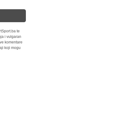
tSport.ba te
ja i vulgaran
 sve komentare
ji koji mogu