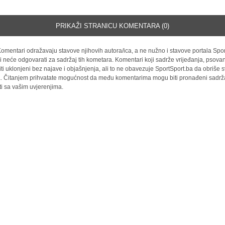
PRIKAŽI STRANICU KOMENTARA (0)
omentari odražavaju stavove njihovih autora/ica, a ne nužno i stavove portala Spor
i neće odgovarati za sadržaj tih kometara. Komentari koji sadrže vrijeđanja, psovan
iti uklonjeni bez najave i objašnjenja, ali to ne obavezuje SportSport.ba da obriše
la. Čitanjem prihvatate mogućnost da među komentarima mogu biti pronađeni sadrža
ti sa vašim uvjerenjima.