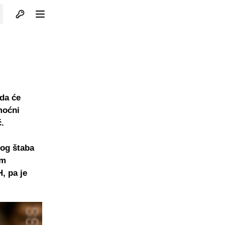
Otvori profil
Otvori meni
da će
moćni
.
nog štaba
om
, pa je