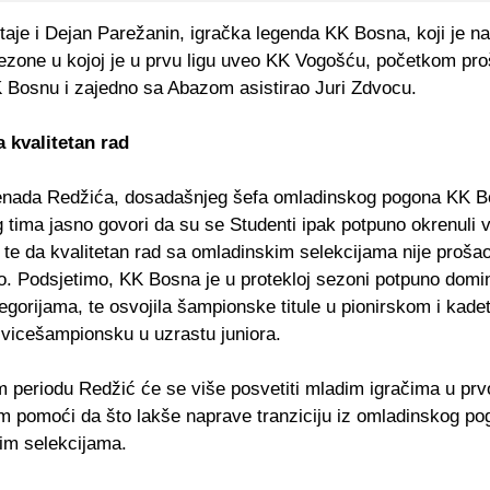
taje i Dejan Parežanin, igračka legenda KK Bosna, koji je n
ezone u kojoj je u prvu ligu uveo KK Vogošću, početkom proš
K Bosnu i zajedno sa Abazom asistirao Juri Zdvocu.
 kvalitetan rad
nada Redžića, dosadašnjeg šefa omladinskog pogona KK B
 tima jasno govori da su se Studenti ipak potpuno okrenuli v
te da kvalitetan rad sa omladinskim selekcijama nije proša
. Podsjetimo, KK Bosna je u protekloj sezoni potpuno domin
egorijama, te osvojila šampionske titule u pionirskom i kad
 vicešampionsku u uzrastu juniora.
 periodu Redžić će se više posvetiti mladim igračima u pr
im pomoći da što lakše naprave tranziciju iz omladinskog p
im selekcijama.