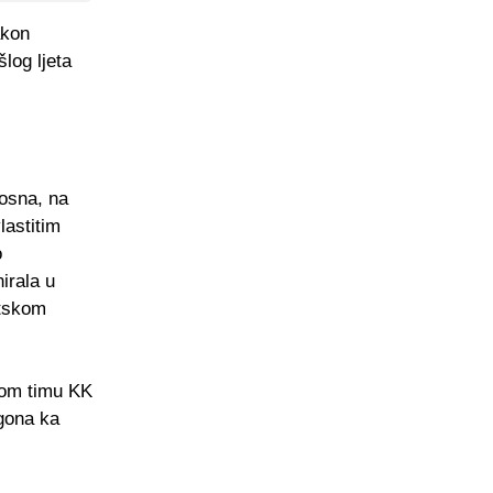
akon
log ljeta
osna, na
lastitim
o
irala u
etskom
vom timu KK
ogona ka