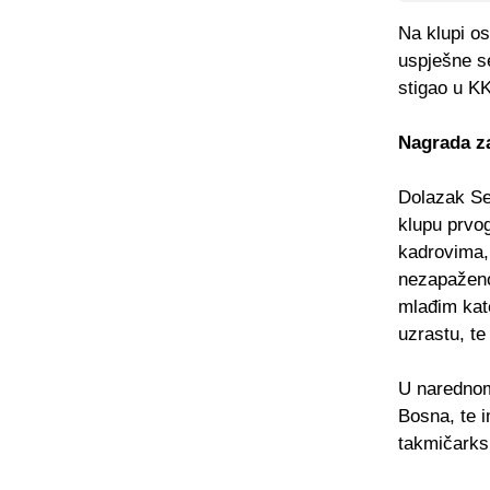
Na klupi os
uspješne s
stigao u K
Nagrada za
Dolazak Se
klupu prvog
kadrovima, 
nezapaženo
mlađim kat
uzrastu, te
U narednom
Bosna, te 
takmičarks