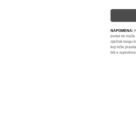
NAPOMENA:
K
portal ne može 
riječnik mogu b
koji krše pravi
biti u suprotnos