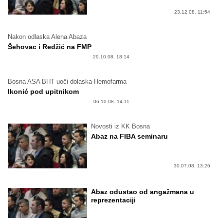
23.12.08. 11:54
Nakon odlaska Alena Abaza
Šehovac i Redžić na FMP
29.10.08. 18:14
Bosna ASA BHT uoči dolaska Hemofarma
Ikonić pod upitnikom
06.10.08. 14:11
Novosti iz KK Bosna
Abaz na FIBA seminaru
30.07.08. 13:26
Abaz odustao od angažmana u
reprezentaciji