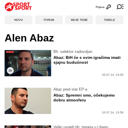
Prijava
Otvori profi
Ot
NOVO
FORUM
MOJE TEME
TABELE
Alen Abaz
Bh. selektor zadovoljan
Abaz: BiH će s ovim igračima imati
sjajnu budućnost
20.07.14. 13:00
Abaz pred star EP-a
Abaz: Spremni smo, očekujemo
dobru atmosferu
10.07.14. 13:59
Veliki uspjeh bh. trenera u Libanu