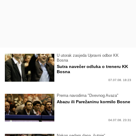
U utorak zasjeda Upravni odbor KK
Bosna
Sutra navečer odluka o treneru KK
Bosna
07.07.08. 18:23
Prema navodima "Dvevnog Avaza"
Abazu ili Parežaninu kormilo Bosne
04.07.08. 23:31
Nakon sedam dana „šutnje“