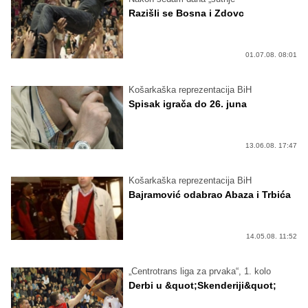
Razišli se Bosna i Zdovc
01.07.08. 08:01
Košarkaška reprezentacija BiH
Spisak igrača do 26. juna
13.06.08. 17:47
Košarkaška reprezentacija BiH
Bajramović odabrao Abaza i Trbića
14.05.08. 11:52
„Centrotrans liga za prvaka“, 1. kolo
Derbi u &quot;Skenderiji&quot;