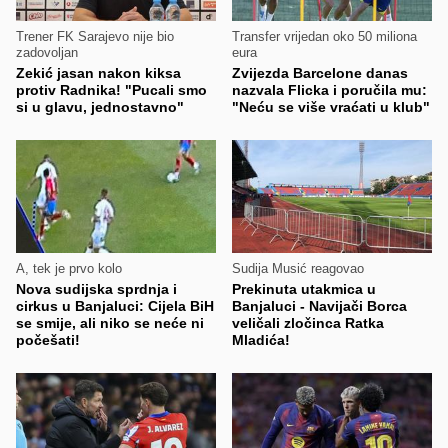
Trener FK Sarajevo nije bio
Transfer vrijedan oko 50 miliona
zadovoljan
eura
Zekić jasan nakon kiksa
Zvijezda Barcelone danas
protiv Radnika! "Pucali smo
nazvala Flicka i poručila mu:
si u glavu, jednostavno"
"Neću se više vraćati u klub"
A, tek je prvo kolo
Sudija Musić reagovao
Nova sudijska sprdnja i
Prekinuta utakmica u
cirkus u Banjaluci: Cijela BiH
Banjaluci - Navijači Borca
se smije, ali niko se neće ni
veličali zločinca Ratka
počešati!
Mladića!