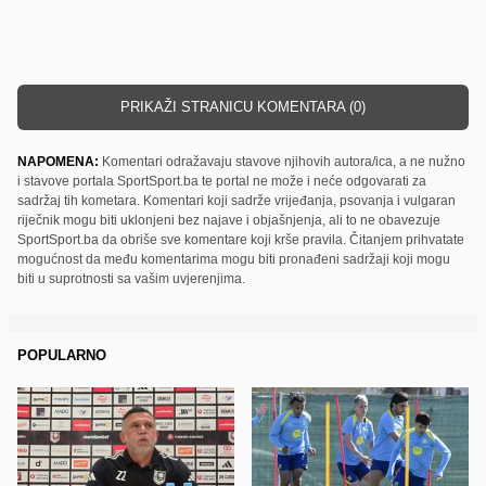
PRIKAŽI STRANICU KOMENTARA (0)
NAPOMENA:
Komentari odražavaju stavove njihovih autora/ica, a ne nužno
i stavove portala SportSport.ba te portal ne može i neće odgovarati za
sadržaj tih kometara. Komentari koji sadrže vrijeđanja, psovanja i vulgaran
riječnik mogu biti uklonjeni bez najave i objašnjenja, ali to ne obavezuje
SportSport.ba da obriše sve komentare koji krše pravila. Čitanjem prihvatate
mogućnost da među komentarima mogu biti pronađeni sadržaji koji mogu
biti u suprotnosti sa vašim uvjerenjima.
POPULARNO