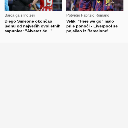
Barca ga silno želi
Potvrdio Fabrizio Romano
Diego Simeone okončao
Veliki "Here we go" malo
jednu od najvećih ovoljetnih
prije ponoći - Liverpool se
sapunica: "Alvarez će..."
pojačao iz Barcelone!