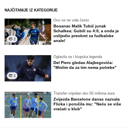
NAJČITANIJE IZ KATEGORIJE
Ovo se ne viđa često
Bosanac Malik Tubić junak
Schalkea: Gubili su 4:0, a onda je
uslijedio preokret za fudbalske
2
anale!
Oglasila se i klupska legenda
Del Piero gledao Alajbegovića:
"Mislim da za tim nema potrebe"
1
Transfer vrijedan oko 50 miliona eura
Zvijezda Barcelone danas nazvala
Flicka i poručila mu: "Neću se više
vraćati u klub"