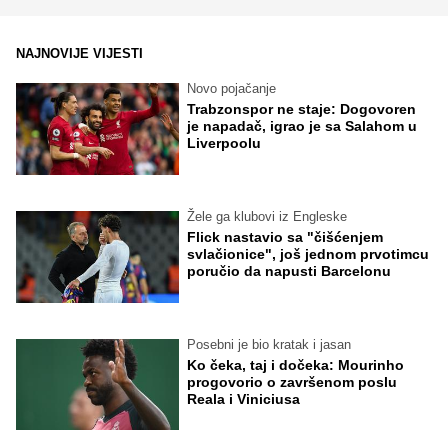
NAJNOVIJE VIJESTI
Novo pojačanje
Trabzonspor ne staje: Dogovoren
je napadač, igrao je sa Salahom u
Liverpoolu
Žele ga klubovi iz Engleske
Flick nastavio sa "čišćenjem
svlačionice", još jednom prvotimcu
poručio da napusti Barcelonu
Posebni je bio kratak i jasan
Ko čeka, taj i dočeka: Mourinho
progovorio o završenom poslu
Reala i Viniciusa