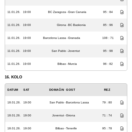
11.01.26.
19:00
BC Zaragoza
-
Gran Canaria
95 : 84
11.01.26.
19:00
Girona
-
BC Baskonia
85 : 96
11.01.26.
19:00
Barcelona Lassa
-
Granada
108 : 71
11.01.26.
19:00
San Pablo
-
Joventut
95 : 98
11.01.26.
19:00
Bilbao
-
Murcia
96 : 82
16. KOLO
DATUM
SAT
DOMAĆIN
GOST
REZ
18.01.26.
19:00
San Pablo
-
Barcelona Lassa
79 : 80
18.01.26.
19:00
Joventut
-
Girona
71 : 74
18.01.26.
19:00
Bilbao
-
Tenerife
95 : 78