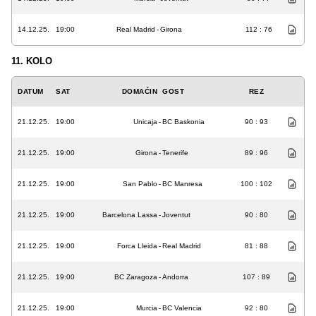
14.12.25.
19:00
Real Madrid
-
Girona
112 : 76
11. KOLO
DATUM
SAT
DOMAĆIN
GOST
REZ
21.12.25.
19:00
Unicaja
-
BC Baskonia
90 : 93
21.12.25.
19:00
Girona
-
Tenerife
89 : 96
21.12.25.
19:00
San Pablo
-
BC Manresa
100 : 102
21.12.25.
19:00
Barcelona Lassa
-
Joventut
90 : 80
21.12.25.
19:00
Forca Lleida
-
Real Madrid
81 : 88
21.12.25.
19:00
BC Zaragoza
-
Andorra
107 : 89
21.12.25.
19:00
Murcia
-
BC Valencia
92 : 80