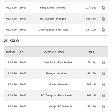
05.04.26.
19:00
Forca Lleida
-
Tenerife
103 : 101
05.04.26.
19:00
BC Valencia
-
Breogan
105 : 88
05.04.26.
19:00
Gran Canaria
-
San Pablo
95 : 109
26. KOLO
DATUM
SAT
DOMAĆIN
GOST
REZ
12.04.26.
19:00
San Pablo
-
Real Madrid
78 : 94
12.04.26.
19:00
Breogan
-
Andorra
97 : 99
12.04.26.
19:00
Murcia
-
Granada
107 : 91
12.04.26.
19:00
BC Zaragoza
-
Forca Lleida
107 : 91
12.04.26.
19:00
Unicaja
-
BC Valencia
89 : 96