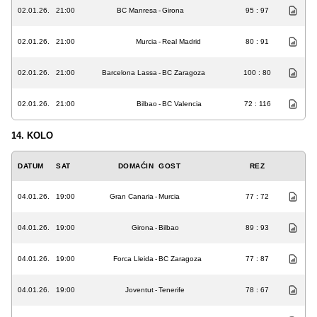
02.01.26.
21:00
BC Manresa
-
Girona
95 : 97
02.01.26.
21:00
Murcia
-
Real Madrid
80 : 91
02.01.26.
21:00
Barcelona Lassa
-
BC Zaragoza
100 : 80
02.01.26.
21:00
Bilbao
-
BC Valencia
72 : 116
14. KOLO
DATUM
SAT
DOMAĆIN
GOST
REZ
04.01.26.
19:00
Gran Canaria
-
Murcia
77 : 72
04.01.26.
19:00
Girona
-
Bilbao
89 : 93
04.01.26.
19:00
Forca Lleida
-
BC Zaragoza
77 : 87
04.01.26.
19:00
Joventut
-
Tenerife
78 : 67