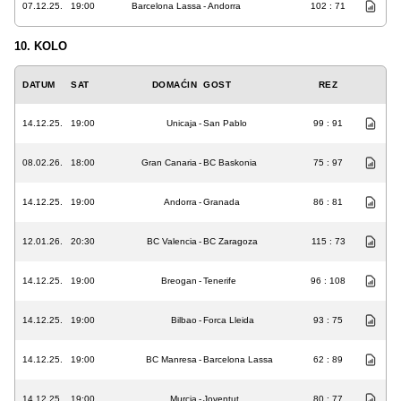
07.12.25.
19:00
Barcelona Lassa
-
Andorra
102 : 71
10. KOLO
DATUM
SAT
DOMAĆIN
GOST
REZ
14.12.25.
19:00
Unicaja
-
San Pablo
99 : 91
08.02.26.
18:00
Gran Canaria
-
BC Baskonia
75 : 97
14.12.25.
19:00
Andorra
-
Granada
86 : 81
12.01.26.
20:30
BC Valencia
-
BC Zaragoza
115 : 73
14.12.25.
19:00
Breogan
-
Tenerife
96 : 108
14.12.25.
19:00
Bilbao
-
Forca Lleida
93 : 75
14.12.25.
19:00
BC Manresa
-
Barcelona Lassa
62 : 89
14.12.25.
19:00
Murcia
-
Joventut
80 : 77