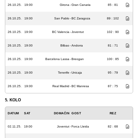
26.10.25.
19:00
Girona
-
Gran Canaria
85 : 81
26.10.25.
19:00
San Pablo
-
BC Zaragoza
89 : 102
26.10.25.
19:00
BC Valencia
-
Joventut
102 : 90
26.10.25.
19:00
Bilbao
-
Andorra
81 : 71
26.10.25.
19:00
Barcelona Lassa
-
Breogan
100 : 85
26.10.25.
19:00
Tenerife
-
Unicaja
95 : 79
26.10.25.
19:00
Real Madrid
-
BC Manresa
87 : 75
5. KOLO
DATUM
SAT
DOMAĆIN
GOST
REZ
02.11.25.
19:00
Joventut
-
Forca Lleida
82 : 68