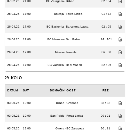
07.02.26.
21:00
BC Zaragoza
-
Bilbao
82 : 84
26.04.26.
17:00
Unicaja
-
Forca Lleida
91 : 72
26.04.26.
17:00
BC Baskonia
-
Barcelona Lassa
92 : 95
26.04.26.
17:00
BC Manresa
-
San Pablo
94 : 101
26.04.26.
17:00
Murcia
-
Tenerife
86 : 80
26.04.26.
17:00
BC Valencia
-
Real Madrid
82 : 96
29. KOLO
DATUM
SAT
DOMAĆIN
GOST
REZ
03.05.26.
19:00
Bilbao
-
Granada
88 : 83
03.05.26.
19:00
San Pablo
-
Forca Lleida
99 : 91
03.05.26.
19:00
Girona
-
BC Zaragoza
90 : 81