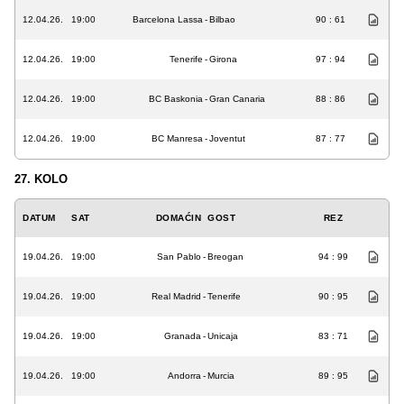
12.04.26.
19:00
Barcelona Lassa
-
Bilbao
90 : 61
12.04.26.
19:00
Tenerife
-
Girona
97 : 94
12.04.26.
19:00
BC Baskonia
-
Gran Canaria
88 : 86
12.04.26.
19:00
BC Manresa
-
Joventut
87 : 77
27. KOLO
DATUM
SAT
DOMAĆIN
GOST
REZ
19.04.26.
19:00
San Pablo
-
Breogan
94 : 99
19.04.26.
19:00
Real Madrid
-
Tenerife
90 : 95
19.04.26.
19:00
Granada
-
Unicaja
83 : 71
19.04.26.
19:00
Andorra
-
Murcia
89 : 95