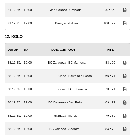
21.12.25.
19:00
Gran Canaria
-
Granada
90 : 85
21.12.25.
19:00
Breogan
-
Bilbao
100 : 99
12. KOLO
DATUM
SAT
DOMAĆIN
GOST
REZ
28.12.25.
19:00
BC Zaragoza
-
BC Manresa
83 : 95
28.12.25.
19:00
Bilbao
-
Barcelona Lassa
66 : 71
28.12.25.
19:00
Tenerife
-
Gran Canaria
70 : 71
28.12.25.
19:00
BC Baskonia
-
San Pablo
89 : 77
28.12.25.
19:00
Granada
-
Murcia
79 : 86
28.12.25.
19:00
BC Valencia
-
Andorra
84 : 79