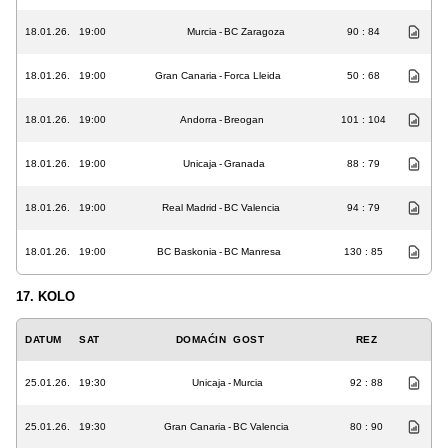
18.01.26.
19:00
Murcia
-
BC Zaragoza
90 : 84
18.01.26.
19:00
Gran Canaria
-
Forca Lleida
50 : 68
18.01.26.
19:00
Andorra
-
Breogan
101 : 104
18.01.26.
19:00
Unicaja
-
Granada
88 : 79
18.01.26.
19:00
Real Madrid
-
BC Valencia
94 : 79
18.01.26.
19:00
BC Baskonia
-
BC Manresa
130 : 85
17. KOLO
DATUM
SAT
DOMAĆIN
GOST
REZ
25.01.26.
19:30
Unicaja
-
Murcia
92 : 88
25.01.26.
19:30
Gran Canaria
-
BC Valencia
80 : 90