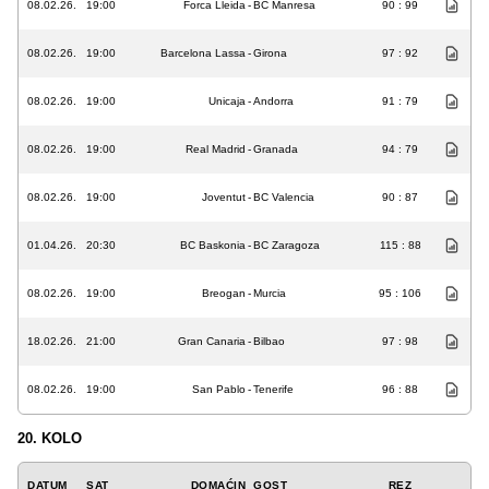
08.02.26.
19:00
Forca Lleida
-
BC Manresa
90 : 99
08.02.26.
19:00
Barcelona Lassa
-
Girona
97 : 92
08.02.26.
19:00
Unicaja
-
Andorra
91 : 79
08.02.26.
19:00
Real Madrid
-
Granada
94 : 79
08.02.26.
19:00
Joventut
-
BC Valencia
90 : 87
01.04.26.
20:30
BC Baskonia
-
BC Zaragoza
115 : 88
08.02.26.
19:00
Breogan
-
Murcia
95 : 106
18.02.26.
21:00
Gran Canaria
-
Bilbao
97 : 98
08.02.26.
19:00
San Pablo
-
Tenerife
96 : 88
20. KOLO
DATUM
SAT
DOMAĆIN
GOST
REZ