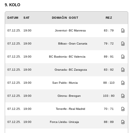
9. KOLO
DATUM
SAT
DOMAĆIN
GOST
REZ
07.12.25.
19:00
Joventut
-
BC Manresa
83 : 79
07.12.25.
19:00
Bilbao
-
Gran Canaria
79 : 72
07.12.25.
19:00
BC Baskonia
-
BC Valencia
89 : 91
07.12.25.
19:00
Granada
-
BC Zaragoza
83 : 92
07.12.25.
19:00
San Pablo
-
Murcia
88 : 110
07.12.25.
19:00
Girona
-
Breogan
103 : 80
07.12.25.
19:00
Tenerife
-
Real Madrid
70 : 71
07.12.25.
19:00
Forca Lleida
-
Unicaja
88 : 89