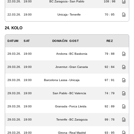
22.03.26.
19:00
BC Zaragoza
-
San Pablo
108 : 98
22.03.26.
19:00
Unicaja
-
Tenerife
70 : 95
24. KOLO
DATUM
SAT
DOMAĆIN
GOST
REZ
29.03.26.
19:00
Andorra
-
BC Baskonia
79 : 88
29.03.26.
19:00
Joventut
-
Gran Canaria
92 : 84
29.03.26.
19:00
Barcelona Lassa
-
Unicaja
97 : 91
29.03.26.
19:00
San Pablo
-
BC Valencia
74 : 79
29.03.26.
19:00
Granada
-
Forca Lleida
92 : 89
29.03.26.
19:00
Tenerife
-
BC Zaragoza
99 : 76
29.03.26.
19:00
Girona
-
Real Madrid
93 : 95