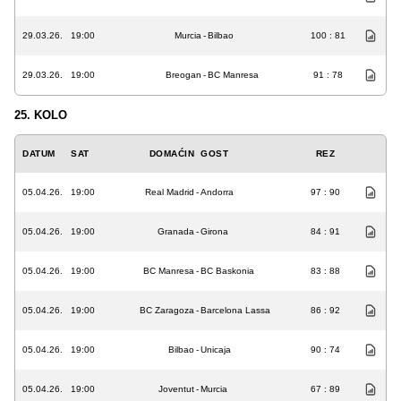
29.03.26.
19:00
Murcia
-
Bilbao
100 : 81
29.03.26.
19:00
Breogan
-
BC Manresa
91 : 78
25. KOLO
DATUM
SAT
DOMAĆIN
GOST
REZ
05.04.26.
19:00
Real Madrid
-
Andorra
97 : 90
05.04.26.
19:00
Granada
-
Girona
84 : 91
05.04.26.
19:00
BC Manresa
-
BC Baskonia
83 : 88
05.04.26.
19:00
BC Zaragoza
-
Barcelona Lassa
86 : 92
05.04.26.
19:00
Bilbao
-
Unicaja
90 : 74
05.04.26.
19:00
Joventut
-
Murcia
67 : 89