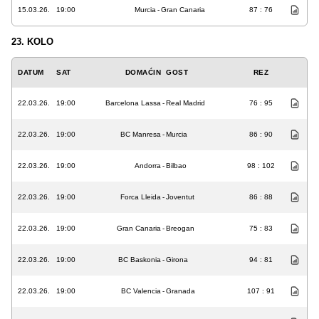
15.03.26.
19:00
Murcia
-
Gran Canaria
87 : 76
23. KOLO
DATUM
SAT
DOMAĆIN
GOST
REZ
22.03.26.
19:00
Barcelona Lassa
-
Real Madrid
76 : 95
22.03.26.
19:00
BC Manresa
-
Murcia
86 : 90
22.03.26.
19:00
Andorra
-
Bilbao
98 : 102
22.03.26.
19:00
Forca Lleida
-
Joventut
86 : 88
22.03.26.
19:00
Gran Canaria
-
Breogan
75 : 83
22.03.26.
19:00
BC Baskonia
-
Girona
94 : 81
22.03.26.
19:00
BC Valencia
-
Granada
107 : 91