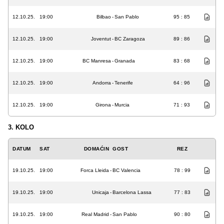
12.10.25.
19:00
Bilbao
-
San Pablo
95 : 85
12.10.25.
19:00
Joventut
-
BC Zaragoza
89 : 86
12.10.25.
19:00
BC Manresa
-
Granada
83 : 68
12.10.25.
19:00
Andorra
-
Tenerife
64 : 96
12.10.25.
19:00
Girona
-
Murcia
71 : 93
3. KOLO
DATUM
SAT
DOMAĆIN
GOST
REZ
19.10.25.
19:00
Forca Lleida
-
BC Valencia
78 : 99
19.10.25.
19:00
Unicaja
-
Barcelona Lassa
77 : 83
19.10.25.
19:00
Real Madrid
-
San Pablo
90 : 80