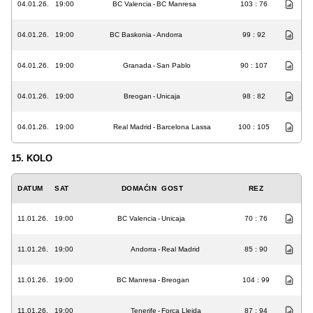
04.01.26.
19:00
BC Valencia
-
BC Manresa
103 : 76
04.01.26.
19:00
BC Baskonia
-
Andorra
99 : 92
04.01.26.
19:00
Granada
-
San Pablo
90 : 107
04.01.26.
19:00
Breogan
-
Unicaja
98 : 82
04.01.26.
19:00
Real Madrid
-
Barcelona Lassa
100 : 105
15. KOLO
DATUM
SAT
DOMAĆIN
GOST
REZ
11.01.26.
19:00
BC Valencia
-
Unicaja
70 : 76
11.01.26.
19:00
Andorra
-
Real Madrid
85 : 90
11.01.26.
19:00
BC Manresa
-
Breogan
104 : 99
11.01.26.
19:00
Tenerife
-
Forca Lleida
87 : 94