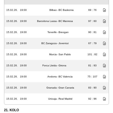
15.02.26.
19:00
Bilbao
-
BC Baskonia
69 : 76
15.02.26.
19:00
Barcelona Lassa
-
BC Manresa
97 : 60
15.02.26.
19:00
Tenerife
-
Breogan
90 : 81
15.02.26.
19:00
BC Zaragoza
-
Joventut
67 : 79
15.02.26.
19:00
Murcia
-
San Pablo
101 : 82
15.02.26.
19:00
Forca Lleida
-
Girona
81 : 93
15.02.26.
19:00
Andorra
-
BC Valencia
75 : 107
15.02.26.
19:00
Granada
-
Gran Canaria
83 : 90
15.02.26.
19:00
Unicaja
-
Real Madrid
92 : 96
21. KOLO