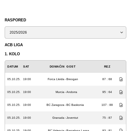
RASPORED
Sezona
ACB LIGA
1. KOLO
DATUM
SAT
DOMAĆIN
GOST
REZ
05.10.25.
19:00
Forca Lleida
-
Breogan
87 : 68
05.10.25.
19:00
Murcia
-
Andorra
95 : 64
05.10.25.
19:00
BC Zaragoza
-
BC Baskonia
107 : 88
05.10.25.
19:00
Granada
-
Joventut
75 : 87
05.10.25.
19:00
BC Valencia
-
Barcelona Lassa
93 : 81