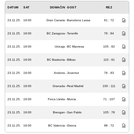
DATUM
SAT
DOMAĆIN
GOST
REZ
23.11.25.
19:00
Gran Canaria
-
Barcelona Lassa
61 : 72
23.11.25.
19:00
BC Zaragoza
-
Tenerife
76 : 84
23.11.25.
19:00
Unicaja
-
BC Manresa
105 : 82
23.11.25.
19:00
BC Baskonia
-
Bilbao
110 : 91
23.11.25.
19:00
Andorra
-
Joventut
76 : 83
23.11.25.
19:00
Granada
-
Real Madrid
100 : 111
23.11.25.
19:00
Forca Lleida
-
Murcia
71 : 107
23.11.25.
19:00
Breogan
-
San Pablo
105 : 78
23.11.25.
19:00
BC Valencia
-
Girona
98 : 72