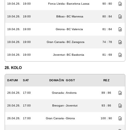
19.04.26.
19:00
Forca Lleida
-
Barcelona Lassa
90 : 80
19.04.26.
19:00
Bilbao
-
BC Manresa
80 : 84
19.04.26.
19:00
Girona
-
BC Valencia
81 : 84
19.04.26.
19:00
Gran Canaria
-
BC Zaragoza
74 : 78
19.04.26.
19:00
Joventut
-
BC Baskonia
81 : 69
28. KOLO
DATUM
SAT
DOMAĆIN
GOST
REZ
26.04.26.
17:00
Granada
-
Andorra
89 : 86
26.04.26.
17:00
Breogan
-
Joventut
93 : 86
26.04.26.
17:00
Gran Canaria
-
Girona
100 : 90