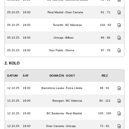
05.10.25.
19:00
Real Madrid
-
Gran Canaria
81 : 71
05.10.25.
19:00
Tenerife
-
BC Manresa
104 : 93
05.10.25.
19:00
Unicaja
-
Bilbao
86 : 68
05.10.25.
19:00
San Pablo
-
Girona
97 : 79
2. KOLO
DATUM
SAT
DOMAĆIN
GOST
REZ
12.10.25.
19:00
Barcelona Lassa
-
Forca Lleida
86 : 91
12.10.25.
19:00
Breogan
-
BC Valencia
90 : 113
12.10.25.
19:00
BC Baskonia
-
Real Madrid
105 : 100
12.10.25.
19:00
Gran Canaria
-
Unicaja
72 : 81