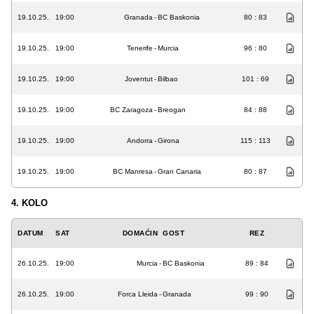
19.10.25.
19:00
Granada
-
BC Baskonia
80 : 83
19.10.25.
19:00
Tenerife
-
Murcia
96 : 80
19.10.25.
19:00
Joventut
-
Bilbao
101 : 69
19.10.25.
19:00
BC Zaragoza
-
Breogan
84 : 88
19.10.25.
19:00
Andorra
-
Girona
115 : 113
19.10.25.
19:00
BC Manresa
-
Gran Canaria
80 : 87
4. KOLO
DATUM
SAT
DOMAĆIN
GOST
REZ
26.10.25.
19:00
Murcia
-
BC Baskonia
89 : 84
26.10.25.
19:00
Forca Lleida
-
Granada
99 : 90