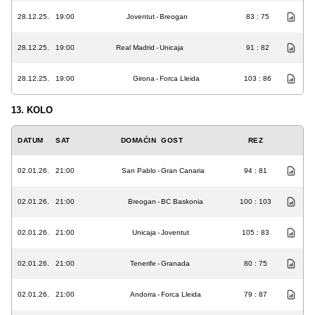
28.12.25.
19:00
Joventut
-
Breogan
83 : 75
28.12.25.
19:00
Real Madrid
-
Unicaja
91 : 82
28.12.25.
19:00
Girona
-
Forca Lleida
103 : 86
13. KOLO
DATUM
SAT
DOMAĆIN
GOST
REZ
02.01.26.
21:00
San Pablo
-
Gran Canaria
94 : 81
02.01.26.
21:00
Breogan
-
BC Baskonia
100 : 103
02.01.26.
21:00
Unicaja
-
Joventut
105 : 83
02.01.26.
21:00
Tenerife
-
Granada
80 : 75
02.01.26.
21:00
Andorra
-
Forca Lleida
79 : 87