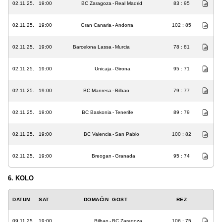
02.11.25.
19:00
BC Zaragoza
-
Real Madrid
83 : 95
02.11.25.
19:00
Gran Canaria
-
Andorra
102 : 85
02.11.25.
19:00
Barcelona Lassa
-
Murcia
78 : 81
02.11.25.
19:00
Unicaja
-
Girona
95 : 71
02.11.25.
19:00
BC Manresa
-
Bilbao
79 : 77
02.11.25.
19:00
BC Baskonia
-
Tenerife
89 : 79
02.11.25.
19:00
BC Valencia
-
San Pablo
100 : 82
02.11.25.
19:00
Breogan
-
Granada
95 : 74
6. KOLO
DATUM
SAT
DOMAĆIN
GOST
REZ
09.11.25.
19:00
Bilbao
-
BC Zaragoza
106 : 75