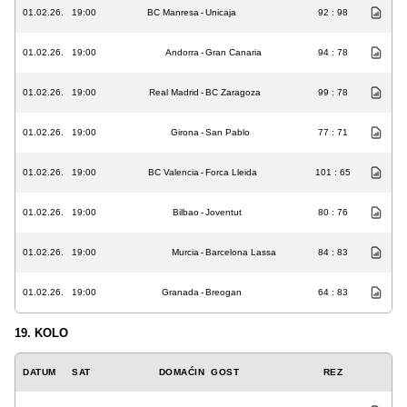
01.02.26.
19:00
BC Manresa
-
Unicaja
92 : 98
01.02.26.
19:00
Andorra
-
Gran Canaria
94 : 78
01.02.26.
19:00
Real Madrid
-
BC Zaragoza
99 : 78
01.02.26.
19:00
Girona
-
San Pablo
77 : 71
01.02.26.
19:00
BC Valencia
-
Forca Lleida
101 : 65
01.02.26.
19:00
Bilbao
-
Joventut
80 : 76
01.02.26.
19:00
Murcia
-
Barcelona Lassa
84 : 83
01.02.26.
19:00
Granada
-
Breogan
64 : 83
19. KOLO
DATUM
SAT
DOMAĆIN
GOST
REZ