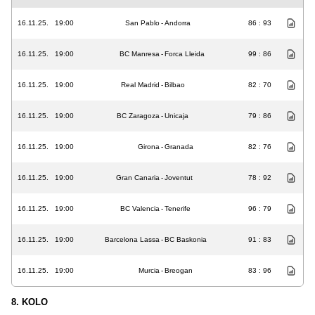
16.11.25.
19:00
San Pablo
-
Andorra
86 : 93
16.11.25.
19:00
BC Manresa
-
Forca Lleida
99 : 86
16.11.25.
19:00
Real Madrid
-
Bilbao
82 : 70
16.11.25.
19:00
BC Zaragoza
-
Unicaja
79 : 86
16.11.25.
19:00
Girona
-
Granada
82 : 76
16.11.25.
19:00
Gran Canaria
-
Joventut
78 : 92
16.11.25.
19:00
BC Valencia
-
Tenerife
96 : 79
16.11.25.
19:00
Barcelona Lassa
-
BC Baskonia
91 : 83
16.11.25.
19:00
Murcia
-
Breogan
83 : 96
8. KOLO