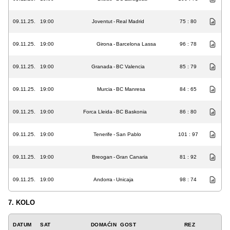
09.11.25.
19:00
Joventut
-
Real Madrid
75 : 80
09.11.25.
19:00
Girona
-
Barcelona Lassa
96 : 78
09.11.25.
19:00
Granada
-
BC Valencia
85 : 79
09.11.25.
19:00
Murcia
-
BC Manresa
84 : 65
09.11.25.
19:00
Forca Lleida
-
BC Baskonia
86 : 80
09.11.25.
19:00
Tenerife
-
San Pablo
101 : 97
09.11.25.
19:00
Breogan
-
Gran Canaria
81 : 92
09.11.25.
19:00
Andorra
-
Unicaja
98 : 74
7. KOLO
DATUM
SAT
DOMAĆIN
GOST
REZ