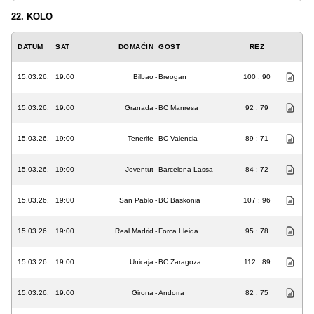
22. KOLO
DATUM
SAT
DOMAĆIN
GOST
REZ
15.03.26.
19:00
Bilbao
-
Breogan
100 : 90
15.03.26.
19:00
Granada
-
BC Manresa
92 : 79
15.03.26.
19:00
Tenerife
-
BC Valencia
89 : 71
15.03.26.
19:00
Joventut
-
Barcelona Lassa
84 : 72
15.03.26.
19:00
San Pablo
-
BC Baskonia
107 : 96
15.03.26.
19:00
Real Madrid
-
Forca Lleida
95 : 78
15.03.26.
19:00
Unicaja
-
BC Zaragoza
112 : 89
15.03.26.
19:00
Girona
-
Andorra
82 : 75