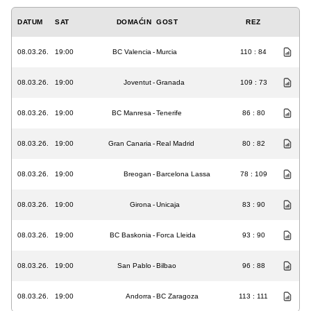
DATUM
SAT
DOMAĆIN
GOST
REZ
08.03.26.
19:00
BC Valencia
-
Murcia
110 : 84
08.03.26.
19:00
Joventut
-
Granada
109 : 73
08.03.26.
19:00
BC Manresa
-
Tenerife
86 : 80
08.03.26.
19:00
Gran Canaria
-
Real Madrid
80 : 82
08.03.26.
19:00
Breogan
-
Barcelona Lassa
78 : 109
08.03.26.
19:00
Girona
-
Unicaja
83 : 90
08.03.26.
19:00
BC Baskonia
-
Forca Lleida
93 : 90
08.03.26.
19:00
San Pablo
-
Bilbao
96 : 88
08.03.26.
19:00
Andorra
-
BC Zaragoza
113 : 111