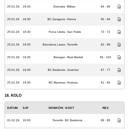
25.01.26.
19:30
Granada
-
Bilbao
84 : 88
25.01.26.
19:30
BC Zaragoza
-
Girona
90 : 94
25.01.26.
19:30
Forca Lleida
-
San Pablo
73 : 72
25.01.26.
19:30
Barcelona Lassa
-
Tenerife
82 : 89
25.01.26.
19:30
Breogan
-
Real Madrid
85 : 103
25.01.26.
19:30
BC Baskonia
-
Joventut
87 : 77
25.01.26.
19:30
BC Manresa
-
Andorra
91 : 84
18. KOLO
DATUM
SAT
DOMAĆIN
GOST
REZ
01.02.26.
19:00
Tenerife
-
BC Baskonia
89 : 85