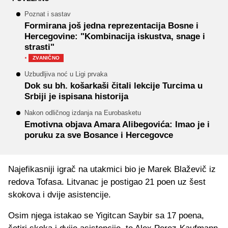
Poznat i sastav
Formirana još jedna reprezentacija Bosne i
Hercegovine: "Kombinacija iskustva, snage i
strasti"
·
ZVANIČNO
Uzbudljiva noć u Ligi prvaka
Dok su bh. košarkaši čitali lekcije Turcima u
Srbiji je ispisana historija
Nakon odličnog izdanja na Eurobasketu
Emotivna objava Amara Alibegovića: Imao je i
poruku za sve Bosance i Hercegovce
Najefikasniji igrač na utakmici bio je Marek Blaževič iz
redova Tofasa. Litvanac je postigao 21 poen uz šest
skokova i dvije asistencije.
Osim njega istakao se Yigitcan Saybir sa 17 poena,