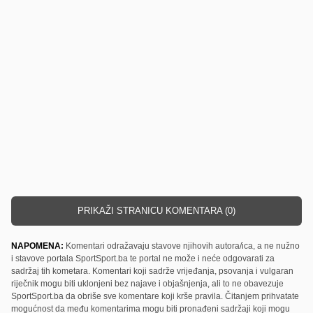
PRIKAŽI STRANICU KOMENTARA (0)
NAPOMENA:
Komentari odražavaju stavove njihovih autora/ica, a ne nužno
i stavove portala SportSport.ba te portal ne može i neće odgovarati za
sadržaj tih kometara. Komentari koji sadrže vrijeđanja, psovanja i vulgaran
riječnik mogu biti uklonjeni bez najave i objašnjenja, ali to ne obavezuje
SportSport.ba da obriše sve komentare koji krše pravila. Čitanjem prihvatate
mogućnost da među komentarima mogu biti pronađeni sadržaji koji mogu