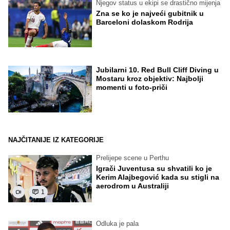
Njegov status u ekipi se drastično mijenja
Zna se ko je najveći gubitnik u
Barceloni dolaskom Rodrija
Jubilarni 10. Red Bull Cliff Diving u
Mostaru kroz objektiv: Najbolji
momenti u foto-priči
NAJČITANIJE IZ KATEGORIJE
Prelijepe scene u Perthu
Igrači Juventusa su shvatili ko je
Kerim Alajbegović kada su stigli na
aerodrom u Australiji
1
Odluka je pala