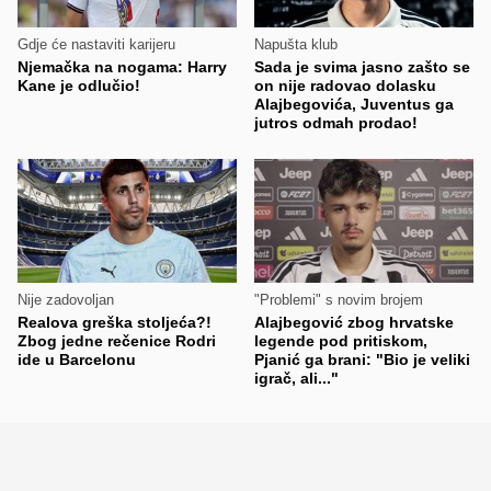
Gdje će nastaviti karijeru
Napušta klub
Njemačka na nogama: Harry
Sada je svima jasno zašto se
Kane je odlučio!
on nije radovao dolasku
Alajbegovića, Juventus ga
jutros odmah prodao!
Nije zadovoljan
"Problemi" s novim brojem
Realova greška stoljeća?!
Alajbegović zbog hrvatske
Zbog jedne rečenice Rodri
legende pod pritiskom,
ide u Barcelonu
Pjanić ga brani: "Bio je veliki
igrač, ali..."