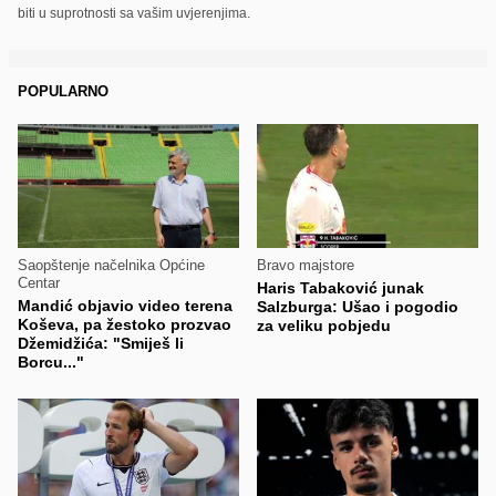
biti u suprotnosti sa vašim uvjerenjima.
POPULARNO
Saopštenje načelnika Općine
Bravo majstore
Centar
Haris Tabaković junak
Mandić objavio video terena
Salzburga: Ušao i pogodio
Koševa, pa žestoko prozvao
za veliku pobjedu
Džemidžića: "Smiješ li
Borcu..."