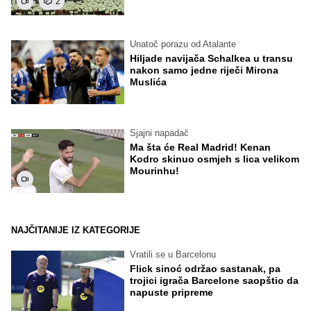
2
Unatoč porazu od Atalante
Hiljade navijača Schalkea u transu
nakon samo jedne riječi Mirona
Muslića
Sjajni napadač
Ma šta će Real Madrid! Kenan
Kodro skinuo osmjeh s lica velikom
Mourinhu!
NAJČITANIJE IZ KATEGORIJE
Vratili se u Barcelonu
Flick sinoć održao sastanak, pa
trojici igrača Barcelone saopštio da
napuste pripreme