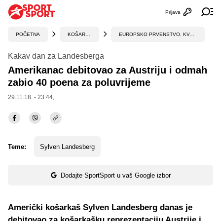
Prijava
Otvori profi
Ot
POČETNA
KOŠARKA
EUROPSKO PRVENSTVO, KVALIFIKACIJE
Kakav dan za Landesberga
Amerikanac debitovao za Austriju i odmah
zabio 40 poena za poluvrijeme
29.11.18. - 23:44,
Teme:
Sylven Landesberg
Dodajte SportSport u vaš Google izbor
Američki košarkaš Sylven Landesberg danas je
debitovao za košarkašku reprezentaciju Austrije i