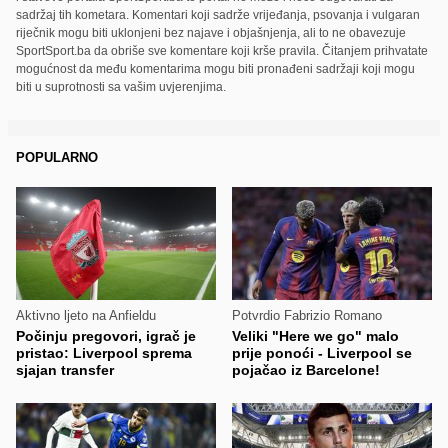
sadržaj tih kometara. Komentari koji sadrže vrijeđanja, psovanja i vulgaran
riječnik mogu biti uklonjeni bez najave i objašnjenja, ali to ne obavezuje
SportSport.ba da obriše sve komentare koji krše pravila. Čitanjem prihvatate
mogućnost da među komentarima mogu biti pronađeni sadržaji koji mogu
biti u suprotnosti sa vašim uvjerenjima.
POPULARNO
Aktivno ljeto na Anfieldu
Potvrdio Fabrizio Romano
Počinju pregovori, igrač je
Veliki "Here we go" malo
pristao: Liverpool sprema
prije ponoći - Liverpool se
sjajan transfer
pojačao iz Barcelone!