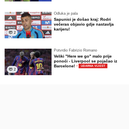
Odluka je pala
Sapunici je došao kraj: Rodri
večeras objavio gdje nastavlja
karijeru!
2
Potvrdio Fabrizio Romano
Veliki "Here we go" malo prije
ponoći - Liverpool se pojačao iz
·
Barcelone!
UDARNA VIJEST
2