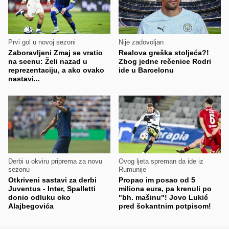
Prvi gol u novoj sezoni
Nije zadovoljan
Zaboravljeni Zmaj se vratio
Realova greška stoljeća?!
na scenu: Želi nazad u
Zbog jedne rečenice Rodri
reprezentaciju, a ako ovako
ide u Barcelonu
nastavi...
Derbi u okviru priprema za novu
Ovog ljeta spreman da ide iz
sezonu
Rumunije
Otkriveni sastavi za derbi
Propao im posao od 5
Juventus - Inter, Spalletti
miliona eura, pa krenuli po
donio odluku oko
"bh. mašinu"! Jovo Lukić
Alajbegovića
pred šokantnim potpisom!