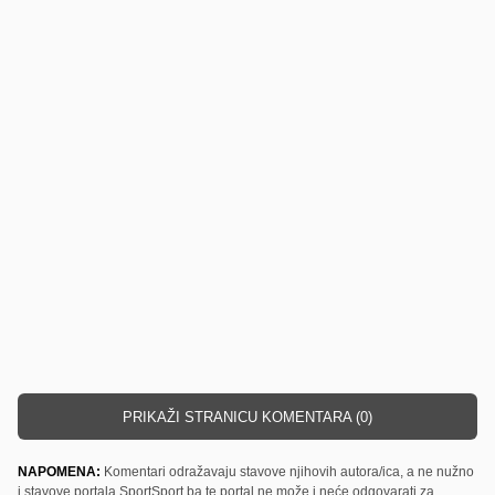
PRIKAŽI STRANICU KOMENTARA (0)
NAPOMENA:
Komentari odražavaju stavove njihovih autora/ica, a ne nužno
i stavove portala SportSport.ba te portal ne može i neće odgovarati za