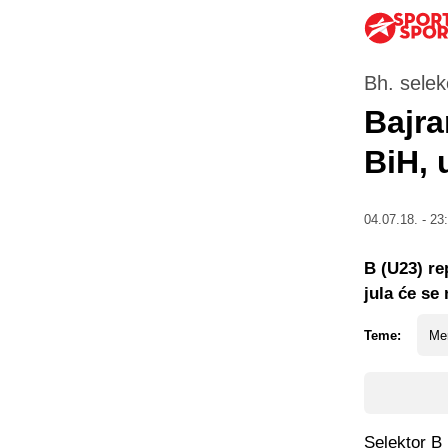
Bh. selekc
Bajra
BiH, 
04.07.18. - 23
B (U23) re
jula će se 
Teme:
Me
Selektor B