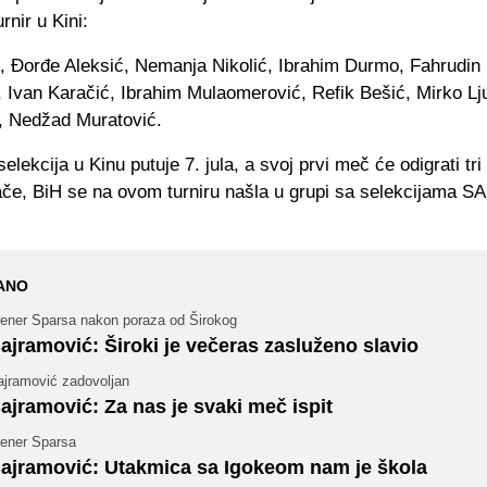
rnir u Kini:
ć, Đorđe Aleksić, Nemanja Nikolić, Ibrahim Durmo, Fahrudin 
 Ivan Karačić, Ibrahim Mulaomerović, Refik Bešić, Mirko Lj
ć, Nedžad Muratović.
selekcija u Kinu putuje 7. jula, a svoj prvi meč će odigrati tr
ače, BiH se na ovom turniru našla u grupi sa selekcijama SA
ANO
rener Sparsa nakon poraza od Širokog
ajramović: Široki je večeras zasluženo slavio
ajramović zadovoljan
ajramović: Za nas je svaki meč ispit
rener Sparsa
ajramović: Utakmica sa Igokeom nam je škola