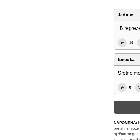
Jadnimi
"B repreze
10
Emčuka
Sretno m
0
NAPOMENA:
K
portal ne može 
riječnik mogu b
koji krše pravi