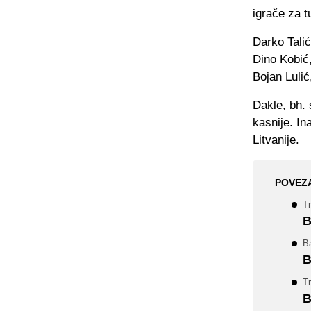
igrače za tu
Darko Tali
Dino Kobić,
Bojan Luli
Dakle, bh. 
kasnije. In
Litvanije.
POVEZ
T
B
B
B
T
B