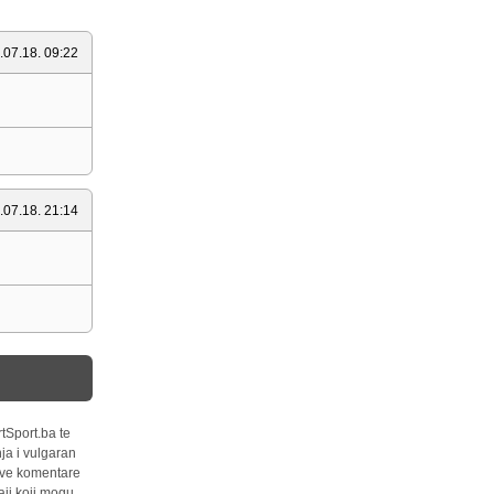
.07.18. 09:22
.07.18. 21:14
tSport.ba te
ja i vulgaran
 sve komentare
ji koji mogu