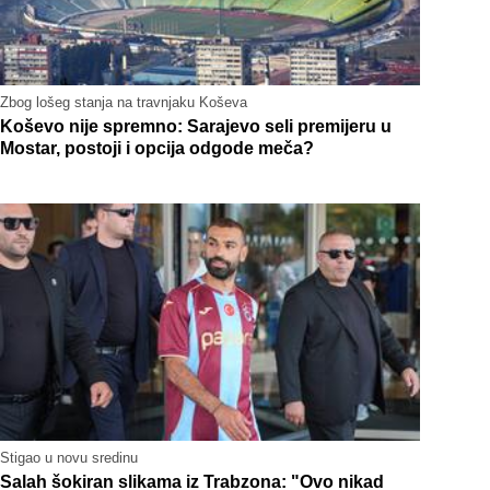
Zbog lošeg stanja na travnjaku Koševa
Koševo nije spremno: Sarajevo seli premijeru u
Mostar, postoji i opcija odgode meča?
Stigao u novu sredinu
Salah šokiran slikama iz Trabzona: "Ovo nikad