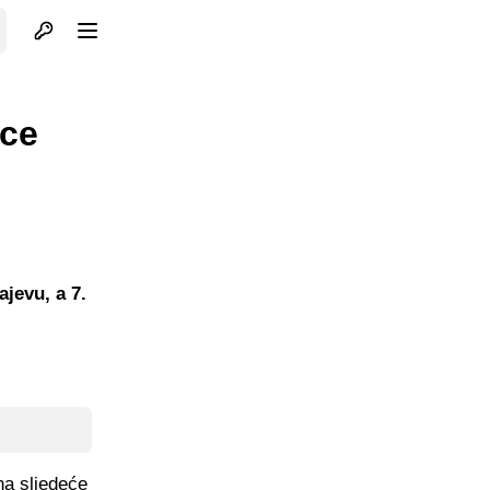
Otvori profil
Otvori meni
vce
jevu, a 7.
na sljedeće