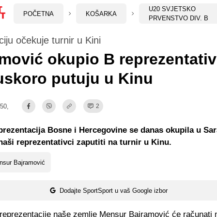
U20 SVJETSKO
POČETNA
KOŠARKA
PRVENSTVO DIV. B
iju očekuje turnir u Kini
mović okupio B reprezentati
uskoro putuju u Kinu
:50,
2
prezentacija Bosne i Hercegovine se danas okupila u Sara
naši reprezentativci zaputiti na turnir u Kinu.
nsur Bajramović
Dodajte SportSport u vaš Google izbor
 reprezentacije naše zemlje Mensur Bajramović će računati 