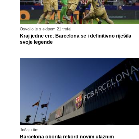
Osvojio je s ekipom 21 trofej
Kraj jedne ere: Barcelona se i definitivno riješila
svoje legende
Jačaju tim
Barcelona oborila rekord novim ulaznim