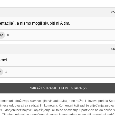
05
ntacija", a nismo mogli skupiti ni A tim.
0
06
omci
1
PRIKAŽI STRANICU KOMENTARA (2)
omentari odražavaju stavove njihovih autora/ica, a ne nužno i stavove portala Spor
i neće odgovarati za sadržaj tih kometara. Komentari koji sadrže vrijeđanja, psovan
iti uklonjeni bez najave i objašnjenja, ali to ne obavezuje SportSport.ba da obriše
la. Čitanjem prihvatate mogućnost da među komentarima mogu biti pronađeni sadrža