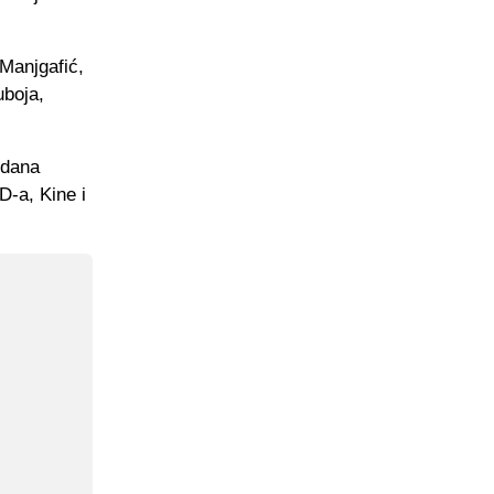
Manjgafić,
uboja,
i dana
D-a, Kine i