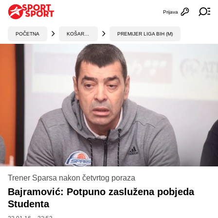
Prijava
Otvori profi
Ot
POČETNA
KOŠARKA
PREMIJER LIGA BIH (M)
Trener Sparsa nakon četvrtog poraza
Bajramović: Potpuno zaslužena pobjeda
Studenta