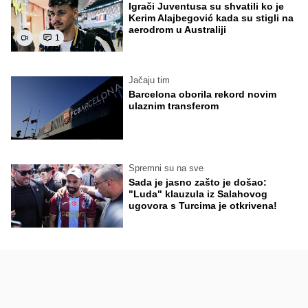
Igrači Juventusa su shvatili ko je
Kerim Alajbegović kada su stigli na
aerodrom u Australiji
1
Jačaju tim
Barcelona oborila rekord novim
ulaznim transferom
Spremni su na sve
Sada je jasno zašto je došao:
"Luda" klauzula iz Salahovog
ugovora s Turcima je otkrivena!