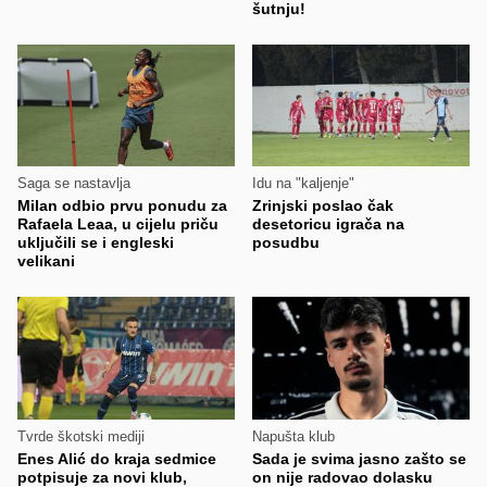
šutnju!
Saga se nastavlja
Idu na "kaljenje"
Milan odbio prvu ponudu za
Zrinjski poslao čak
Rafaela Leaa, u cijelu priču
desetoricu igrača na
uključili se i engleski
posudbu
velikani
Tvrde škotski mediji
Napušta klub
Enes Alić do kraja sedmice
Sada je svima jasno zašto se
potpisuje za novi klub,
on nije radovao dolasku