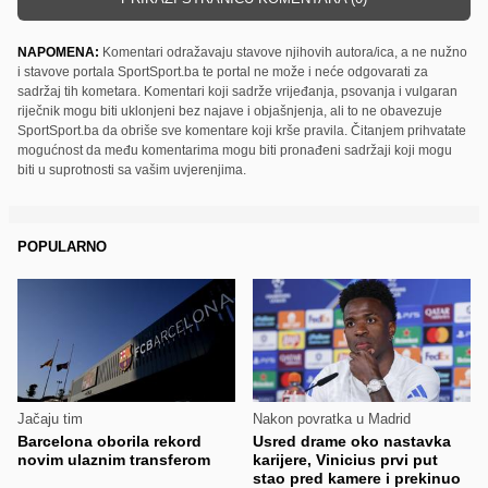
NAPOMENA:
Komentari odražavaju stavove njihovih autora/ica, a ne nužno
i stavove portala SportSport.ba te portal ne može i neće odgovarati za
sadržaj tih kometara. Komentari koji sadrže vrijeđanja, psovanja i vulgaran
riječnik mogu biti uklonjeni bez najave i objašnjenja, ali to ne obavezuje
SportSport.ba da obriše sve komentare koji krše pravila. Čitanjem prihvatate
mogućnost da među komentarima mogu biti pronađeni sadržaji koji mogu
biti u suprotnosti sa vašim uvjerenjima.
POPULARNO
Jačaju tim
Nakon povratka u Madrid
Barcelona oborila rekord
Usred drame oko nastavka
novim ulaznim transferom
karijere, Vinicius prvi put
stao pred kamere i prekinuo