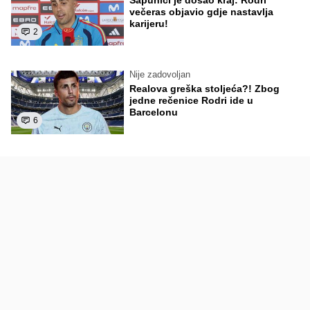
Sapunici je došao kraj: Rodri
večeras objavio gdje nastavlja
karijeru!
2
Nije zadovoljan
Realova greška stoljeća?! Zbog
jedne rečenice Rodri ide u
Barcelonu
6