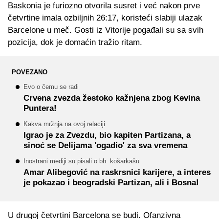
Baskonia je furiozno otvorila susret i već nakon prve
četvrtine imala ozbiljnih 26:17, koristeći slabiji ulazak
Barcelone u meč. Gosti iz Vitorije pogađali su sa svih
pozicija, dok je domaćin tražio ritam.
POVEZANO
Evo o čemu se radi
Crvena zvezda žestoko kažnjena zbog Kevina
Puntera!
Kakva mržnja na ovoj relaciji
Igrao je za Zvezdu, bio kapiten Partizana, a
sinoć se Delijama 'ogadio' za sva vremena
Inostrani mediji su pisali o bh. košarkašu
Amar Alibegović na raskrsnici karijere, a interes
je pokazao i beogradski Partizan, ali i Bosna!
U drugoj četvrtini Barcelona se budi. Ofanzivna