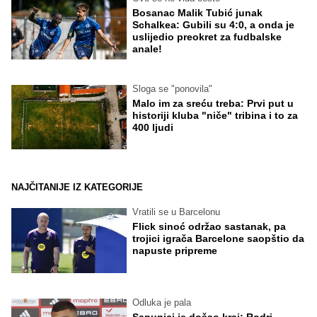
Bosanac Malik Tubić junak
Schalkea: Gubili su 4:0, a onda je
uslijedio preokret za fudbalske
anale!
Sloga se "ponovila"
Malo im za sreću treba: Prvi put u
historiji kluba "niče" tribina i to za
400 ljudi
NAJČITANIJE IZ KATEGORIJE
Vratili se u Barcelonu
Flick sinoć održao sastanak, pa
trojici igrača Barcelone saopštio da
napuste pripreme
Odluka je pala