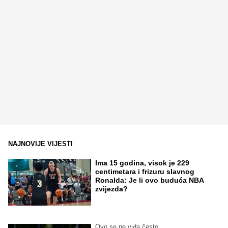
NAJNOVIJE VIJESTI
Ima 15 godina, visok je 229
centimetara i frizuru slavnog
Ronalda: Je li ovo buduća NBA
zvijezda?
Ovo se ne viđa često