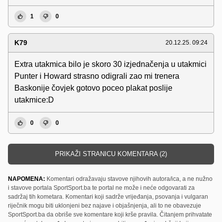
1
0
K79
20.12.25. 09:24
Extra utakmica bilo je skoro 30 izjednačenja u utakmici
Punter i Howard strasno odigrali zao mi trenera
Baskonije čovjek gotovo poceo plakat poslije
utakmice:D
0
0
PRIKAŽI STRANICU KOMENTARA (2)
NAPOMENA:
Komentari odražavaju stavove njihovih autora/ica, a ne nužno
i stavove portala SportSport.ba te portal ne može i neće odgovarati za
sadržaj tih kometara. Komentari koji sadrže vrijeđanja, psovanja i vulgaran
riječnik mogu biti uklonjeni bez najave i objašnjenja, ali to ne obavezuje
SportSport.ba da obriše sve komentare koji krše pravila. Čitanjem prihvatate