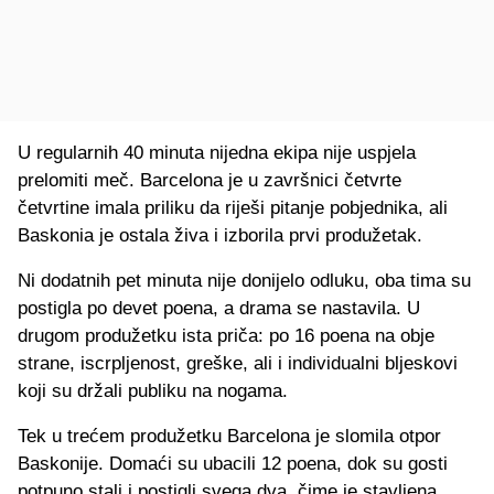
U regularnih 40 minuta nijedna ekipa nije uspjela
prelomiti meč. Barcelona je u završnici četvrte
četvrtine imala priliku da riješi pitanje pobjednika, ali
Baskonia je ostala živa i izborila prvi produžetak.
Ni dodatnih pet minuta nije donijelo odluku, oba tima su
postigla po devet poena, a drama se nastavila. U
drugom produžetku ista priča: po 16 poena na obje
strane, iscrpljenost, greške, ali i individualni bljeskovi
koji su držali publiku na nogama.
Tek u trećem produžetku Barcelona je slomila otpor
Baskonije. Domaći su ubacili 12 poena, dok su gosti
potpuno stali i postigli svega dva, čime je stavljena