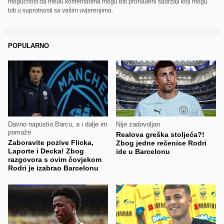
mogućnost da među komentarima mogu biti pronađeni sadržaji koji mogu
biti u suprotnosti sa vašim uvjerenjima.
POPULARNO
Davno napustio Barcu, a i dalje im
Nije zadovoljan
pomaže
Realova greška stoljeća?!
Zaboravite pozive Flicka,
Zbog jedne rečenice Rodri
Laporte i Decka! Zbog
ide u Barcelonu
razgovora s ovim čovjekom
Rodri je izabrao Barcelonu