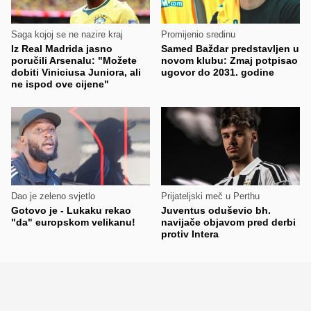
Saga kojoj se ne nazire kraj
Promijenio sredinu
Iz Real Madrida jasno
Samed Baždar predstavljen u
poručili Arsenalu: "Možete
novom klubu: Zmaj potpisao
dobiti Viniciusa Juniora, ali
ugovor do 2031. godine
ne ispod ove cijene"
Dao je zeleno svjetlo
Prijateljski meč u Perthu
Gotovo je - Lukaku rekao
Juventus oduševio bh.
"da" europskom velikanu!
navijače objavom pred derbi
protiv Intera