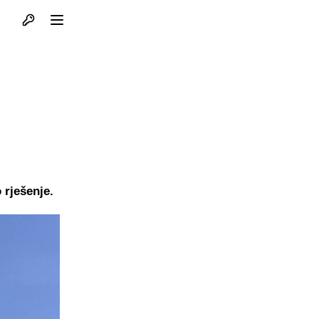
Otvori profil
Otvori meni
 rješenje.