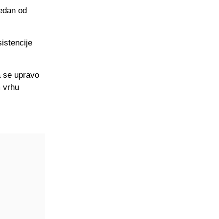
jedan od
istencije
a se upravo
 vrhu