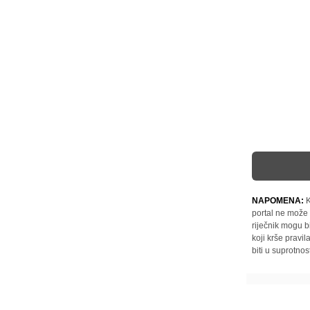
NAPOMENA:
K
portal ne može 
riječnik mogu b
koji krše pravi
biti u suprotnos