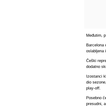
Međutim, p
Barcelona 
oslabljena
Češki repre
dodatno sk
Izostanci k
dio sezone,
play-off.
Posebno će 
presudni, 