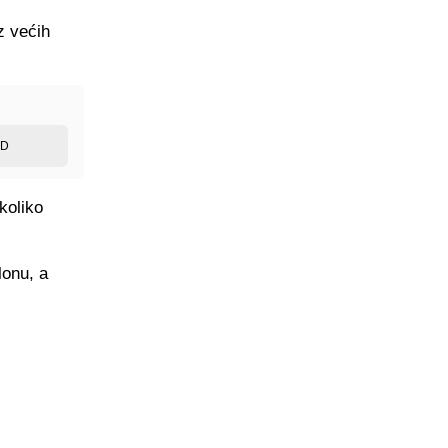
z većih
ED
koliko
lonu, a