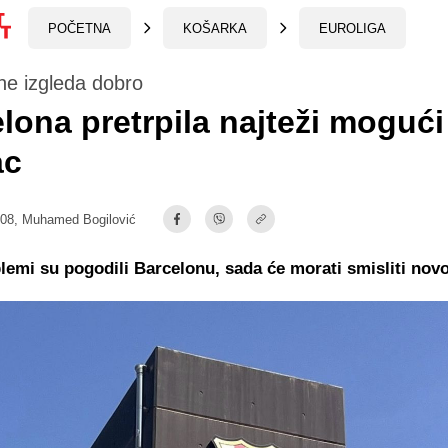
POČETNA
KOŠARKA
EUROLIGA
 ne izgleda dobro
lona pretrpila najteži mogući
ac
:08,
Muhamed Bogilović
blemi su pogodili Barcelonu, sada će morati smisliti novo