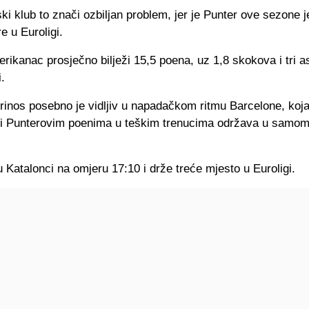
ki klub to znači ozbiljan problem, jer je Punter ove sezone 
e u Euroligi.
rikanac prosječno bilježi 15,5 poena, uz 1,8 skokova i tri as
.
rinos posebno je vidljiv u napadačkom ritmu Barcelone, koj
ći Punterovim poenima u teškim trenucima održava u samom
 Katalonci na omjeru 17:10 i drže treće mjesto u Euroligi.