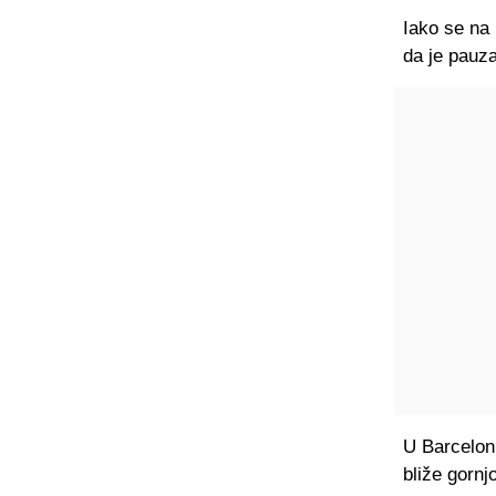
Iako se na 
da je pauz
U Barceloni
bliže gornj