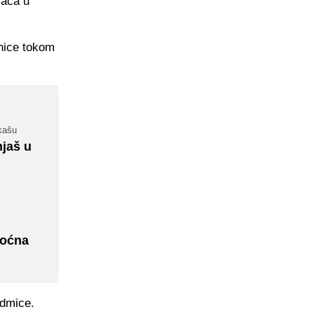
rača u
enice tokom
rkašu
jaš u
moćna
edmice.