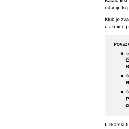
Katalonski 
rotaciji, k
Klub je zva
utakmice pr
POVEZ
Ko
Č
B
Ko
R
Ka
P
z
Ljekarski t