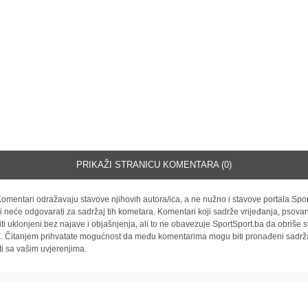
PRIKAŽI STRANICU KOMENTARA (0)
omentari odražavaju stavove njihovih autora/ica, a ne nužno i stavove portala Spor
i neće odgovarati za sadržaj tih kometara. Komentari koji sadrže vrijeđanja, psovan
iti uklonjeni bez najave i objašnjenja, ali to ne obavezuje SportSport.ba da obriše
la. Čitanjem prihvatate mogućnost da među komentarima mogu biti pronađeni sadrža
ti sa vašim uvjerenjima.