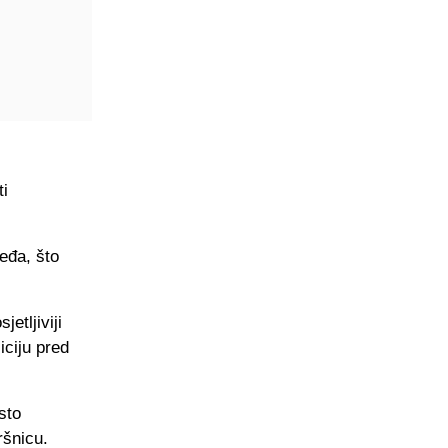
ti
eđa, što
etljiviji
iciju pred
sto
ršnicu.