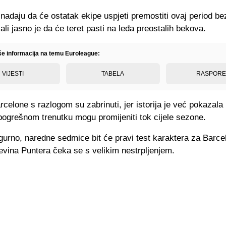
nadaju da će ostatak ekipe uspjeti premostiti ovaj period be
 ali jasno je da će teret pasti na leđa preostalih bekova.
iše informacija na temu Euroleague:
VIJESTI
TABELA
RASPOR
rcelone s razlogom su zabrinuti, jer istorija je već pokazala 
pogrešnom trenutku mogu promijeniti tok cijele sezone.
gurno, naredne sedmice bit će pravi test karaktera za Barce
evina Puntera čeka se s velikim nestrpljenjem.