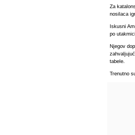
Za katalons
nosilaca igr
Iskusni Ame
po utakmici
Njegov dop
zahvaljuju
tabele.
Trenutno su