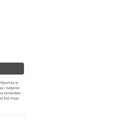
tSport.ba te
ja i vulgaran
 sve komentare
ji koji mogu