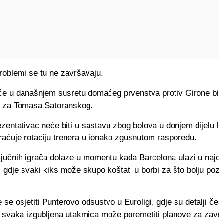
roblemi se tu ne završavaju.
će u današnjem susretu domaćeg prvenstva protiv Girone bi
 i za Tomasa Satoranskog.
zentativac neće biti u sastavu zbog bolova u donjem dijelu l
raćuje rotaciju trenera u ionako zgusnutom rasporedu.
ljučnih igrača dolaze u momentu kada Barcelona ulazi u najosj
 gdje svaki kiks može skupo koštati u borbi za što bolju poz
se osjetiti Punterovo odsustvo u Euroligi, gdje su detalji če
a svaka izgubljena utakmica može poremetiti planove za zav